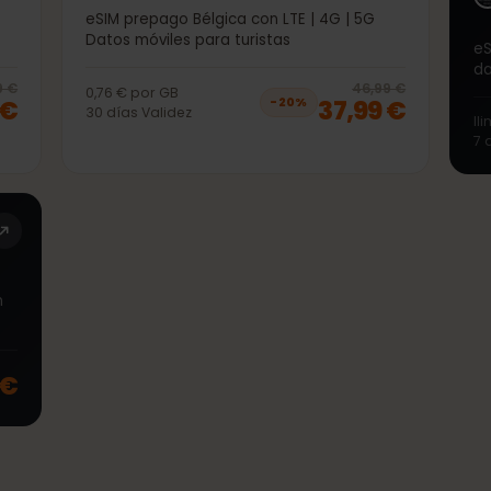
50GB 30días
5G
eSIM prepago Bélgica con LTE | 4G | 5G
Datos móviles para turistas
20
% off, was
36,99 €
, now
29,99 €
20
% 
6,99 €
46,99 €
0,76 €
por
GB
99 €
37,99 €
−
20
%
30
días
Validez
 con
stas
99 €