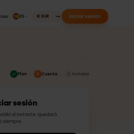
Iniciar sesión
mpatibles
ES
Currency
Plan
Cuenta
Instalar
2
3
 iniciar sesión
ivar tu eSIM al instante: quedará
a para siempre.