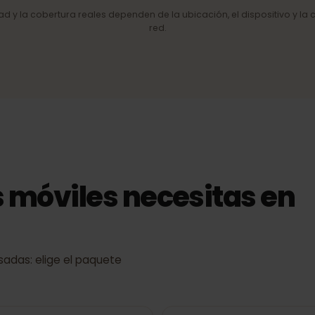
de red
4G/LTE y 5G
Internet móvil rápido allí donde la
red lo permite.
cidad y la cobertura reales dependen de la ubicación, el dispositiv
red.