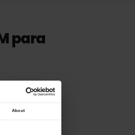
eSIM para
atibles