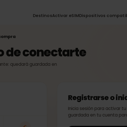
Destinos
Activar eSIM
Dispositivos co
r la compra
so de conectarte
 instante: quedará guardada en
Registrarse o
Inicia sesión para act
guardada en tu cuent