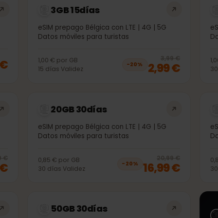
3GB 15días
5G
eSIM prepago Bélgica con LTE | 4G | 5G
Datos móviles para turistas
20
% 
3,99 €
1,00 €
por
GB
99 €
2,99 €
−
20
%
15
días
Validez
20GB 30días
5G
eSIM prepago Bélgica con LTE | 4G | 5G
Datos móviles para turistas
20
% off, was
10,99 €
, now
8,99 €
20
% 
0,99 €
20,99 €
0,85 €
por
GB
99 €
16,99 €
−
20
%
30
días
Validez