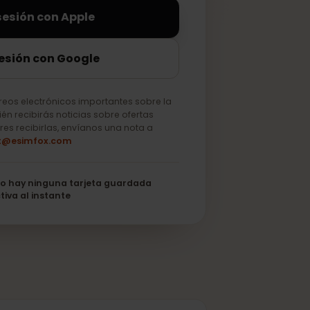
iciar sesión con Apple
ciar sesión con Google
lo correos electrónicos importantes sobre la
o. También recibirás noticias sobre ofertas
 no quieres recibirlas, envíanos una nota a
support@esimfox.com
its
No hay ninguna tarjeta guardada
Se activa al instante