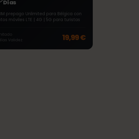
∞
Bélgica Unlimited 7
Días
eSIM prepago Unlimited para Bélgica con
datos móviles LTE | 4G | 5G para turistas
off, was
46,99 €
, now
37,99 €
Ilimitado
19,99 €
7
días
Validez