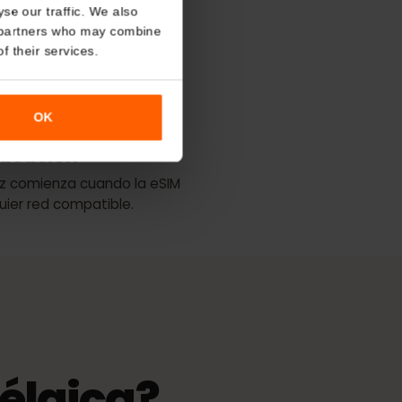
About
lan
o analyse our traffic. We also
nalytics partners who may combine
 mejor cobertura
r use of their services.
Proximus
Telenet
OK
de activación
 validez comienza cuando la eSIM
cualquier red compatible.