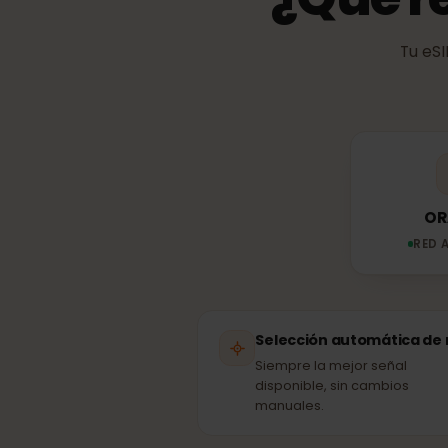
¿Qué 
Tu 
R