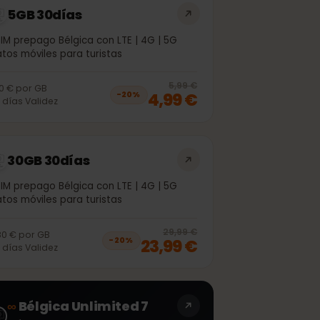
5GB 30días
eSIM prepago Bélgica con LTE | 4G | 5G
Datos móviles para turistas
off, was
3,99 €
, now
2,99 €
20
% off, was
5
5,99 €
1,00 €
por
GB
4,99 €
−
20
%
30
días
Validez
30GB 30días
eSIM prepago Bélgica con LTE | 4G | 5G
Datos móviles para turistas
off, was
20,99 €
, now
16,99 €
20
% off, was
2
29,99 €
0,80 €
por
GB
23,99 €
−
20
%
30
días
Validez