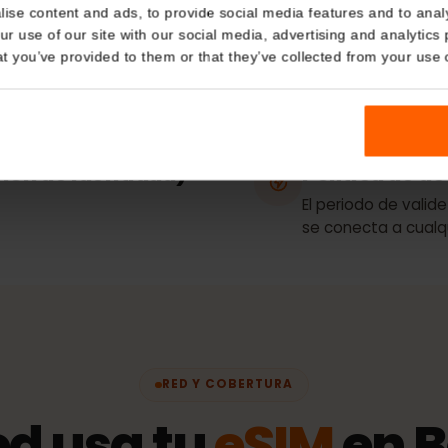
Details
Tipo de p
Solo datos
kies
nalise content and ads, to provide social media features and t
 your use of our site with our social media, advertising and a
eso / conexión
Redes
La
n that you’ve provided to them or that they’ve collected from you
ORANGE
ación de identidad)
Política 
El periodo de
se conecta a 