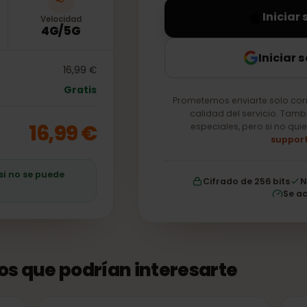
In
Velocidad
4G/5G
Ini
16,99 €
Gratis
Prometemos enviarte so
calidad del servici
16,99 €
especiales, pero si
ro si no se puede
Cifrado de 256 b
tos que podrían interesarte