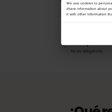
Consent
Trabaja en
Bélgica
This website uses coo
We use cookies to perso
share information about
Punto de acc
it with other informatio
compartida
Ilimitado
eKYC (verific
No es obligatorio