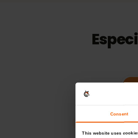
15
días
Validez
Espec