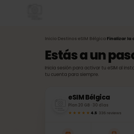
Inicio
Destinos
eSIM
Bélgica
Finaliza
›
›
›
Estás a un pa
Inicia sesión para activar tu eSIM al
tu cuenta para siempre.
eSIM
Bélgica
Plan 20 GB · 30 días
★★★★★
4.5
·
336
reviews