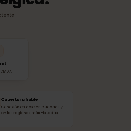
 Bélgica?
más potente
les.
Telenet
ED ASOCIADA