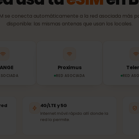
RED Y COBERTURA
red usa tu
eSIM
en
eSIM se conecta automáticamente a la red asociada 
disponible: las mismas antenas que usan los loca
ORANGE
Proximus
ED ASOCIADA
RED ASOCIADA
R