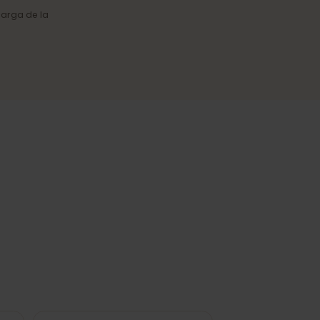
Cobertura fiable
Conexión estable en ciudades y
en las regiones más visitadas.
o y la carga de la