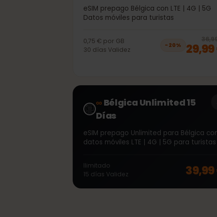
40GB 30días
eSIM prepago Bélgica con LTE | 4G | 
Datos móviles para turistas
3
0,75 €
por
GB
29,
−
20
%
30
días
Validez
∞
Bélgica Unlimited 15
Días
eSIM prepago Unlimited para Bélgica
datos móviles LTE | 4G | 5G para turi
Ilimitado
39,