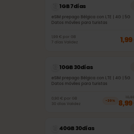
1GB 7días
eSIM prepago Bélgica con LTE | 4G | 
Datos móviles para turistas
1,99 €
por
GB
1,
7
días
Validez
10GB 30días
eSIM prepago Bélgica con LTE | 4G | 
Datos móviles para turistas
1
0,90 €
por
GB
8,
−
20
%
30
días
Validez