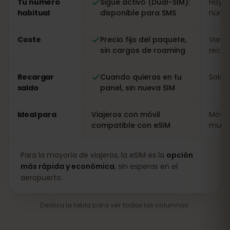
Tu número
Sigue activo (Dual-SIM):
Hay q
habitual
disponible para SMS
númer
Coste
Precio fijo del paquete,
Varia
sin cargos de roaming
recarg
Recargar
Cuando quieras en tu
Solo i
saldo
panel, sin nueva SIM
Ideal para
Viajeros con móvil
Móvil
compatible con eSIM
muy l
Para la mayoría de viajeros, la eSIM es la
opción
más rápida y económica
, sin esperas en el
aeropuerto.
Desliza la tabla para ver todas las columnas.