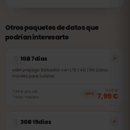
Otros paquetes de datos que
podrían interesarte
1GB 7días
eSIM prepago Barbados con LTE | 4G | 5G Datos
móviles para turistas
20
% 
9,99 €
7,99 €
por
GB
7,99 €
−
20
%
7
días
Validez
3GB 15días