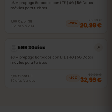
eSIM prepago Barbados con LTE | 4G | 5G Datos
móviles para turistas
20
% 
25,99 €
7,00 €
por
GB
20,99 €
−
20
%
15
días
Validez
5GB 30días
eSIM prepago Barbados con LTE | 4G | 5G Datos
móviles para turistas
20
% 
40,99 €
6,60 €
por
GB
32,99 €
−
20
%
30
días
Validez