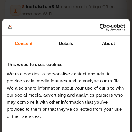
Instala la eSIM
escanea el código QR en
casa con Wi‑Fi
Conéctate
activa el roaming de datos en
Barbados
Consent
Details
About
La configuración tarda solo 2 minutos: iPhone
Ajustes →
This website uses cookies
Datos móviles → Añadir eSIM
, Android
Redes e
Internet → SIM
. La validez de tu plan empieza con el
We use cookies to personalise content and ads, to
primer uso, no al comprarlo.
provide social media features and to analyse our traffic.
We also share information about your use of our site with
¿Tu dispositivo admite eSIM? Comprueba la
our social media, advertising and analytics partners who
compatibilidad
may combine it with other information that you’ve
provided to them or that they’ve collected from your use
of their services.
Cómo activar la eSIM en iPhone (iOS)