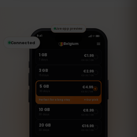
Esta eSIM es solo para datos móviles. Sin
embargo, puedes usar aplicaciones
como WhatsApp, FaceTime o Skype para
hacer llamadas y enviar mensajes.