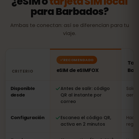
¿eSIM o
tarjeta SIM local
para Barbados?
Ambas te conectan: así se diferencian para tu
viaje.
RECOMENDADO
Tarj
eSIM de eSIMFOX
Bar
CRITERIO
Comparación: una eSIM de eSIMFOX frente a una tarjet
Disponible
Antes de salir: código
Solo a
desde
QR al instante por
aerop
correo
Configuración
Escanea el código QR,
Hacer
activa en 2 minutos
regist