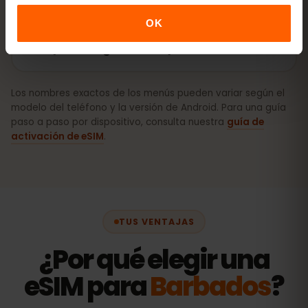
OK
Cómo activar la eSIM en Android
(Samsung, Pixel, etc.)
Los nombres exactos de los menús pueden variar según el
modelo del teléfono y la versión de Android. Para una guía
paso a paso por dispositivo, consulta nuestra
guía de
activación de eSIM
.
TUS VENTAJAS
¿Por qué elegir una
eSIM para
Barbados
?