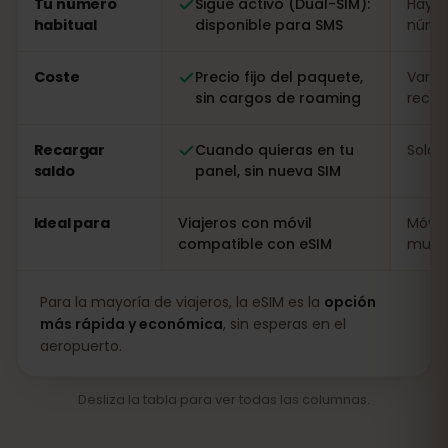
Tu número
Sigue activo (Dual-SIM):
Hay q
habitual
disponible para SMS
númer
Coste
Precio fijo del paquete,
Varia
sin cargos de roaming
recarg
Recargar
Cuando quieras en tu
Solo i
saldo
panel, sin nueva SIM
Ideal para
Viajeros con móvil
Móvil
compatible con eSIM
muy l
Para la mayoría de viajeros, la eSIM es la
opción
más rápida y económica
, sin esperas en el
aeropuerto.
Desliza la tabla para ver todas las columnas.