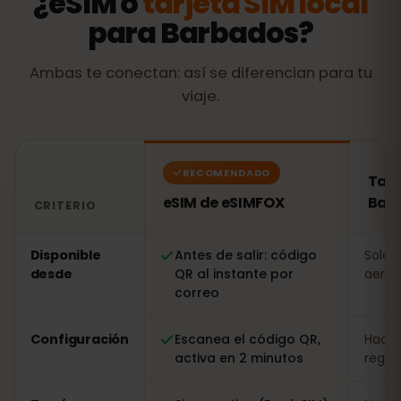
¿eSIM o
tarjeta SIM local
para Barbados?
Ambas te conectan: así se diferencian para tu
viaje.
RECOMENDADO
Tarj
eSIM de eSIMFOX
Bar
CRITERIO
Comparación: una eSIM de eSIMFOX frente a una tarjet
Disponible
Antes de salir: código
Solo a
desde
QR al instante por
aerop
correo
Configuración
Escanea el código QR,
Hacer
activa en 2 minutos
regist