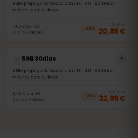
eSIM prepago Barbados con LTE | 4G | 5G Datos
móviles para turistas
20
% 
25,99 €
7,00 €
por
GB
20,99 €
−
20
%
15
días
Validez
5GB 30días
eSIM prepago Barbados con LTE | 4G | 5G Datos
móviles para turistas
20
% 
40,99 €
6,60 €
por
GB
32,99 €
−
20
%
30
días
Validez