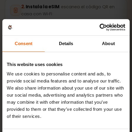
Instala la eSIM
escanea el código QR en
casa con Wi‑Fi
Conéctate
activa el roaming de datos en
Barbados
Consent
Details
About
La configuración tarda solo 2 minutos: iPhone
Ajustes →
This website uses cookies
Datos móviles → Añadir eSIM
, Android
Redes e
Internet → SIM
. La validez de tu plan empieza con el
We use cookies to personalise content and ads, to
primer uso, no al comprarlo.
provide social media features and to analyse our traffic.
We also share information about your use of our site with
¿Tu dispositivo admite eSIM? Comprueba la
our social media, advertising and analytics partners who
compatibilidad
may combine it with other information that you’ve
provided to them or that they’ve collected from your use
of their services.
Cómo activar la eSIM en iPhone (iOS)