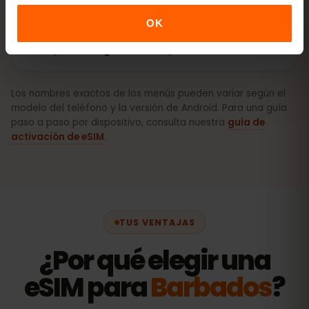
OK
Cómo activar la eSIM en Android
(Samsung, Pixel, etc.)
Los nombres exactos de los menús pueden variar según el
modelo del teléfono y la versión de Android. Para una guía
paso a paso por dispositivo, consulta nuestra
guía de
activación de eSIM
.
TUS VENTAJAS
¿Por qué elegir una
eSIM para
Barbados
?