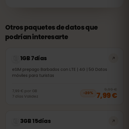
Otros paquetes de datos que
podrían interesarte
1GB 7días
eSIM prepago Barbados con LTE | 4G | 5G Datos
móviles para turistas
20
% 
9,99 €
7,99 €
por
GB
7,99 €
−
20
%
7
días
Validez
3GB 15días