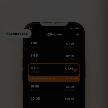
Esta eSIM es solo para datos móviles. Sin
embargo, puedes usar aplicaciones
como WhatsApp, FaceTime o Skype para
hacer llamadas y enviar mensajes.