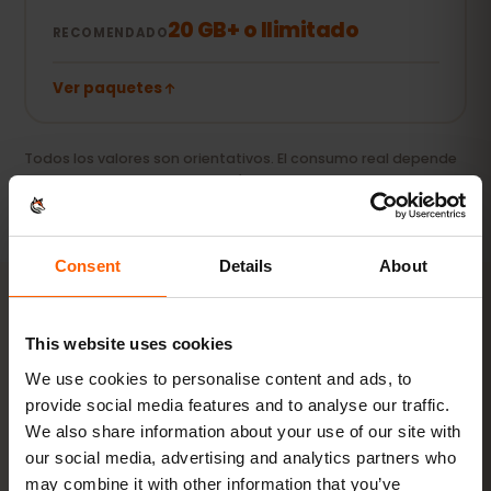
20 GB+ o Ilimitado
RECOMENDADO
Ver paquetes
Todos los valores son orientativos. El consumo real depende
del dispositivo, la configuración de las apps y tu uso.
Consent
Details
About
ACTIVACIÓN
This website uses cookies
We use cookies to personalise content and ads, to
Activa tu eSIM para
provide social media features and to analyse our traffic.
Armenia en
3 pasos
We also share information about your use of our site with
our social media, advertising and analytics partners who
Listo en minutos, sin tarjeta SIM física.
may combine it with other information that you’ve