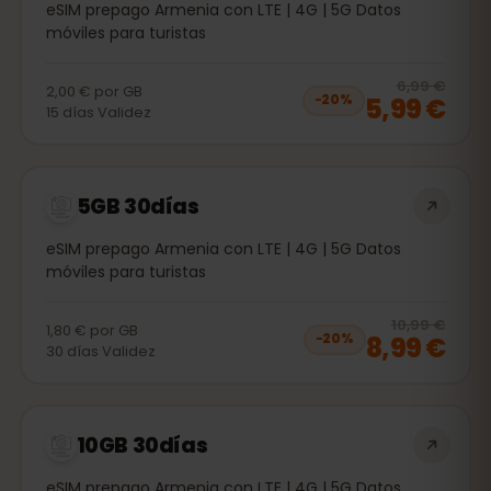
eSIM prepago Armenia con LTE | 4G | 5G Datos
móviles para turistas
20
% 
6,99 €
2,00 €
por
GB
5,99 €
−
20
%
15
días
Validez
5GB 30días
eSIM prepago Armenia con LTE | 4G | 5G Datos
móviles para turistas
20
% 
10,99 €
1,80 €
por
GB
8,99 €
−
20
%
30
días
Validez
10GB 30días
eSIM prepago Armenia con LTE | 4G | 5G Datos