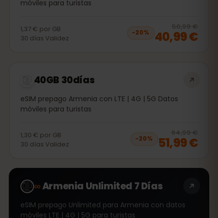
móviles para turistas
20
% 
50,99 €
1,37 €
por
GB
40,99 €
−
20
%
30
días
Validez
40GB 30días
eSIM prepago Armenia con LTE | 4G | 5G Datos
móviles para turistas
20
% 
64,99 €
1,30 €
por
GB
51,99 €
−
20
%
30
días
Validez
∞
Armenia Unlimited 7 Días
eSIM prepago Unlimited para Armenia con datos
móviles LTE | 4G | 5G para turistas