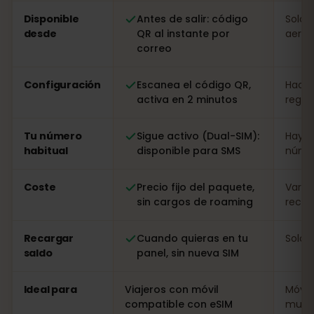
Comparación: una eSIM de eSIMFOX frente a una tarjet
Disponible
Antes de salir: código
Solo a
desde
QR al instante por
aerop
correo
Configuración
Escanea el código QR,
Hacer
activa en 2 minutos
regist
Tu número
Sigue activo (Dual-SIM):
Hay q
habitual
disponible para SMS
númer
Coste
Precio fijo del paquete,
Varia
sin cargos de roaming
recarg
Recargar
Cuando quieras en tu
Solo i
saldo
panel, sin nueva SIM
Ideal para
Viajeros con móvil
Móvil
compatible con eSIM
muy l