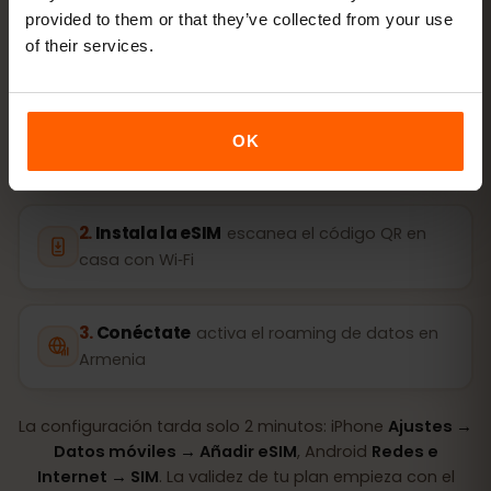
provided to them or that they’ve collected from your use
of their services.
Compra un plan
código QR al instante por
OK
correo
Instala la eSIM
escanea el código QR en
casa con Wi‑Fi
Conéctate
activa el roaming de datos en
Armenia
La configuración tarda solo 2 minutos: iPhone
Ajustes →
Datos móviles → Añadir eSIM
, Android
Redes e
Internet → SIM
. La validez de tu plan empieza con el