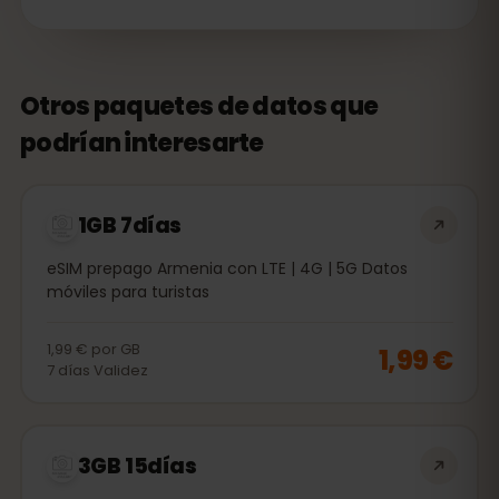
Otros paquetes de datos que
podrían interesarte
1GB 7días
eSIM prepago Armenia con LTE | 4G | 5G Datos
móviles para turistas
1,99 €
por
GB
1,99 €
7
días
Validez
3GB 15días