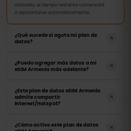
activado, el tiempo restante comenzará
a descontarse automáticamente.
¿Qué sucede si agoto mi plan de
datos?
Si consumes todos tus datos, tu
¿Puedo agregar más datos a mi
conexión se detendrá. Puedes recargar
eSIM Armenia más adelante?
tu eSIM fácilmente desde tu panel de
control de eSIMFOX y continuar
¡Sí! Puedes comprar más datos en
navegando al instante.
¿Este plan de datos eSIM Armenia
cualquier momento sin necesidad de
admite compartir
reinstalar tu eSIM. Solo accede a tu
Internet/Hotspot?
cuenta y elige la cantidad de datos
adicionales que necesitas.
¡Sí! Puedes compartir tu conexión móvil
¿Cómo activo este plan de datos
mediante Hotspot con otros