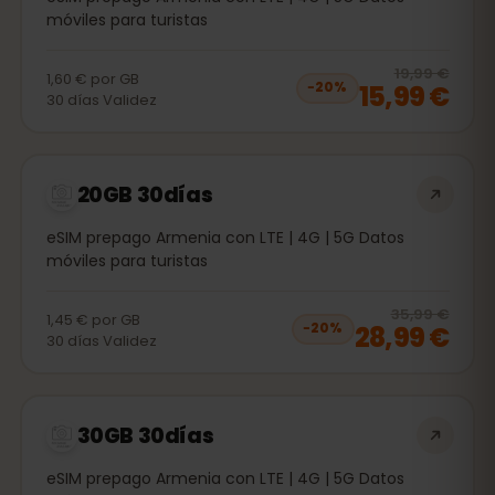
móviles para turistas
20
% 
19,99 €
1,60 €
por
GB
15,99 €
−
20
%
30
días
Validez
20GB 30días
eSIM prepago Armenia con LTE | 4G | 5G Datos
móviles para turistas
20
% 
35,99 €
1,45 €
por
GB
28,99 €
−
20
%
30
días
Validez
30GB 30días
eSIM prepago Armenia con LTE | 4G | 5G Datos