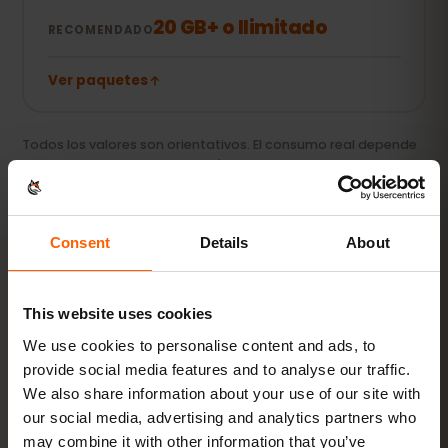
20 GB+ o Ilimitado
RECOMENDADO
Ver paquetes
Todos los valores son orientativos. El consumo real depende
del dispositivo, la configuración de las apps y tu uso.
Consent
Details
About
ACTIVACIÓN
This website uses cookies
We use cookies to personalise content and ads, to
Activa tu eSIM para
provide social media features and to analyse our traffic.
Armenia en
3 pasos
We also share information about your use of our site with
our social media, advertising and analytics partners who
Listo en minutos, sin tarjeta SIM física.
may combine it with other information that you’ve