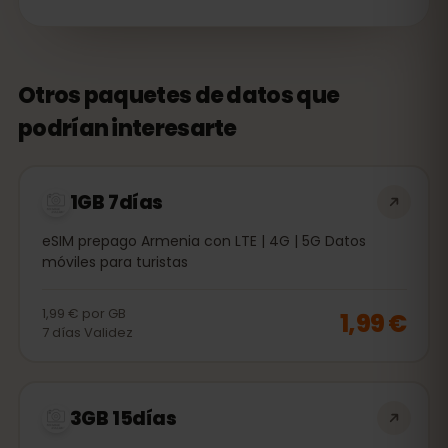
Otros paquetes de datos que
podrían interesarte
1GB 7días
eSIM prepago Armenia con LTE | 4G | 5G Datos
móviles para turistas
1,99 €
por
GB
1,99 €
7
días
Validez
3GB 15días