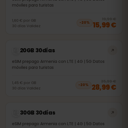
móviles para turistas
20
% 
19,99 €
1,60 €
por
GB
15,99 €
−
20
%
30
días
Validez
20GB 30días
eSIM prepago Armenia con LTE | 4G | 5G Datos
móviles para turistas
20
% 
35,99 €
1,45 €
por
GB
28,99 €
−
20
%
30
días
Validez
30GB 30días
eSIM prepago Armenia con LTE | 4G | 5G Datos