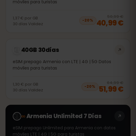
móviles para turistas
20
% 
50,99 €
1,37 €
por
GB
40,99 €
−
20
%
30
días
Validez
40GB 30días
eSIM prepago Armenia con LTE | 4G | 5G Datos
móviles para turistas
20
% 
64,99 €
1,30 €
por
GB
51,99 €
−
20
%
30
días
Validez
∞
Armenia Unlimited 7 Días
eSIM prepago Unlimited para Armenia con datos
móviles LTE | 4G | 5G para turistas