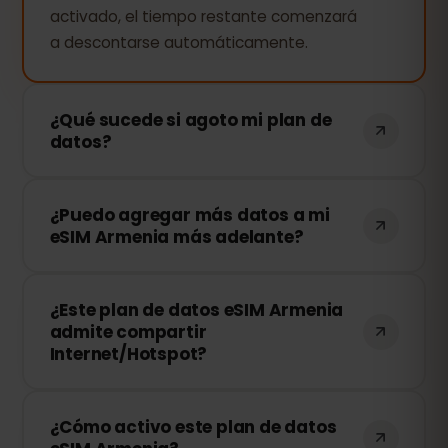
activado, el tiempo restante comenzará
a descontarse automáticamente.
¿Qué sucede si agoto mi plan de
datos?
Si consumes todos tus datos, tu
¿Puedo agregar más datos a mi
conexión se detendrá. Puedes recargar
eSIM Armenia más adelante?
tu eSIM fácilmente desde tu panel de
control de eSIMFOX y continuar
¡Sí! Puedes comprar más datos en
navegando al instante.
¿Este plan de datos eSIM Armenia
cualquier momento sin necesidad de
admite compartir
reinstalar tu eSIM. Solo accede a tu
Internet/Hotspot?
cuenta y elige la cantidad de datos
adicionales que necesitas.
¡Sí! Puedes compartir tu conexión móvil
¿Cómo activo este plan de datos
mediante Hotspot con otros