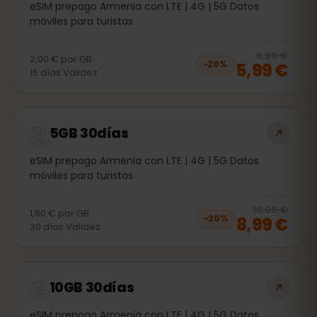
eSIM prepago Armenia con LTE | 4G | 5G Datos
móviles para turistas
20
% 
6,99 €
2,00 €
por
GB
5,99 €
−
20
%
15
días
Validez
5GB 30días
eSIM prepago Armenia con LTE | 4G | 5G Datos
móviles para turistas
20
% 
10,99 €
1,80 €
por
GB
8,99 €
−
20
%
30
días
Validez
10GB 30días
eSIM prepago Armenia con LTE | 4G | 5G Datos