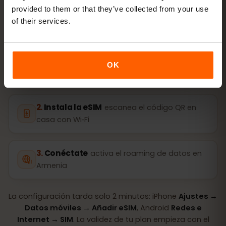
provided to them or that they’ve collected from your use
of their services.
Compra un plan
código QR al instante por
OK
correo
Instala la eSIM
escanea el código QR en
casa con Wi‑Fi
Conéctate
activa el roaming de datos en
Armenia
La configuración tarda solo 2 minutos: iPhone
Ajustes →
Datos móviles → Añadir eSIM
, Android
Redes e
Internet → SIM
. La validez de tu plan empieza con el