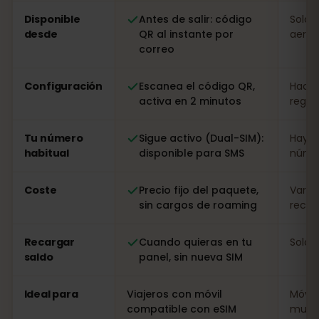
Comparación: una eSIM de eSIMFOX frente a una tarjet
Disponible
Antes de salir: código
Solo a
desde
QR al instante por
aerop
correo
Configuración
Escanea el código QR,
Hacer
activa en 2 minutos
regist
Tu número
Sigue activo (Dual-SIM):
Hay q
habitual
disponible para SMS
númer
Coste
Precio fijo del paquete,
Varia
sin cargos de roaming
recarg
Recargar
Cuando quieras en tu
Solo i
saldo
panel, sin nueva SIM
Ideal para
Viajeros con móvil
Móvil
compatible con eSIM
muy l