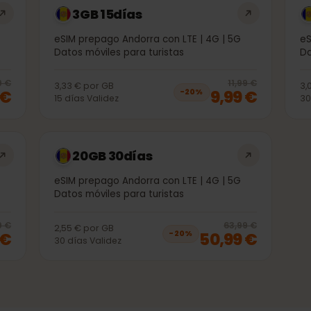
3GB 15días
 5G
eSIM prepago Andorra con LTE | 4G | 5G
Datos móviles para turistas
20
% off, was
4,99 €
, now
3,99 €
20
% 
4,99 €
11,99 €
3,33 €
por
GB
99 €
9,99 €
−
20
%
15
días
Validez
20GB 30días
 5G
eSIM prepago Andorra con LTE | 4G | 5G
Datos móviles para turistas
20
% off, was
33,99 €
, now
26,99 €
20
% 
3,99 €
63,99 €
2,55 €
por
GB
99 €
50,99 €
−
20
%
30
días
Validez