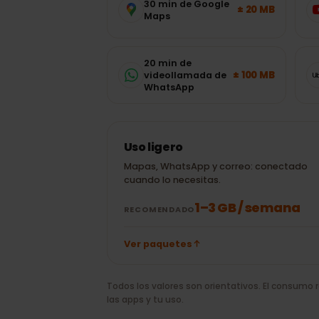
Andorra
?
Estimaciones típicas de las apps má
adecuado sin adivinar.
30 min de Google
± 20 MB
Maps
20 min de
± 100 MB
videollamada de
WhatsApp
Uso ligero
Mapas, WhatsApp y correo: conectad
cuando lo necesitas.