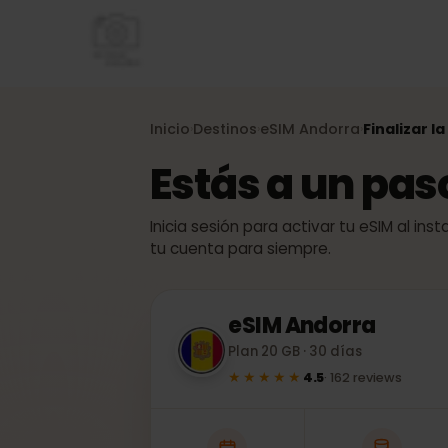
Inicio
Destinos
eSIM
Andorra
Finaliza
›
›
›
Estás a un pa
Inicia sesión para activar tu eSIM al
tu cuenta para siempre.
eSIM
Andorra
Plan 20 GB · 30 días
★★★★★
4.5
·
162
reviews