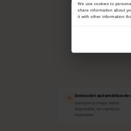
Consent
¿Qué r
This website uses coo
We use cookies to perso
share information about
Tu 
it with other informatio