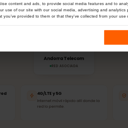
Details
RED Y COBERTURA
ed usa tu
eSIM
en
kies
nalise content and ads, to provide social media features and t
 your use of our site with our social media, advertising and a
eSIM se conecta automáticamente a la red asociada 
n that you’ve provided to them or that they’ve collected from you
disponible: las mismas antenas que usan los loca
Andorra Telecom
RED ASOCIADA