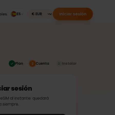
Iniciar sesión
mpatibles
ES
Currency
Plan
Cuenta
Instalar
2
3
 iniciar sesión
ivar tu eSIM al instante: quedará
a para siempre.