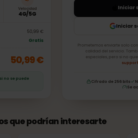
In
Velocidad
4G/5G
Ini
50,99 €
Gratis
Prometemos enviarte so
calidad del servici
50,99 €
especiales, pero si
ro si no se puede
Cifrado de 256 b
tos que podrían interesarte