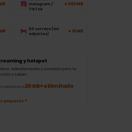
15 min de
± 120 MB
± 300 MB
Instagram /
TikTok
50 correos (sin
± 700 MB
± 10 MB
adjuntos)
Streaming y hotspot
Vídeos, videollamadas y conexión para tu
portátil o tablet.