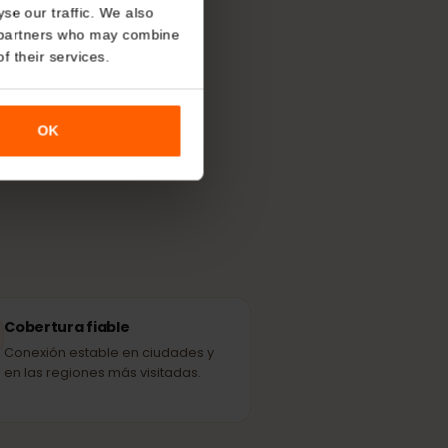
About
 Andorra?
o analyse our traffic. We also
nalytics partners who may combine
más potente
r use of their services.
les.
OK