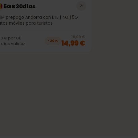
5GB 30días
eSIM prepago Andorra con LTE | 4G | 5G
Datos móviles para turistas
off, was
11,99 €
, now
9,99 €
20
% off, was
1
18,99 €
3,00 €
por
GB
14,99 €
−
20
%
30
días
Validez
off, was
63,99 €
, now
50,99 €