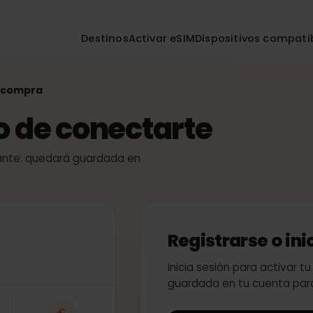
Destinos
Activar eSIM
Dispositivos co
r la compra
so de conectarte
 instante: quedará guardada en
Registrarse o
Inicia sesión para act
guardada en tu cuent