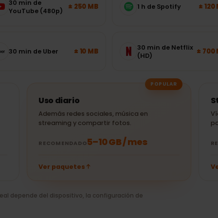
s usadas: elige el paquete
30 min de
± 250 MB
1 h de Spotify
YouTube (480p)
30 min de Netflix
± 10 MB
30 min de Uber
(HD)
POPULAR
Uso diario
o
Además redes sociales, música en
streaming y compartir fotos.