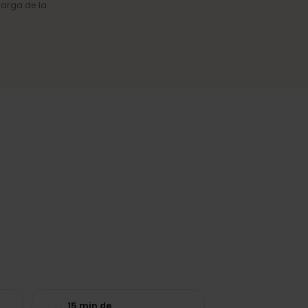
Cobertura fiable
Conexión estable en ciudades y
en las regiones más visitadas.
o y la carga de la
n