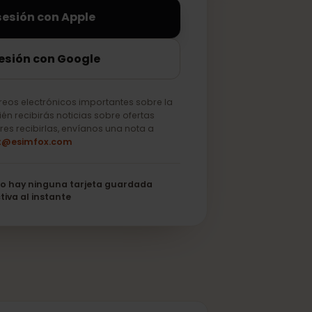
iciar sesión con Apple
ciar sesión con Google
lo correos electrónicos importantes sobre la
o. También recibirás noticias sobre ofertas
 no quieres recibirlas, envíanos una nota a
support@esimfox.com
its
No hay ninguna tarjeta guardada
Se activa al instante