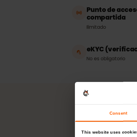
Trabaja en
Andorra
Punto de acc
compartida
Ilimitado
eKYC (verific
No es obligatorio