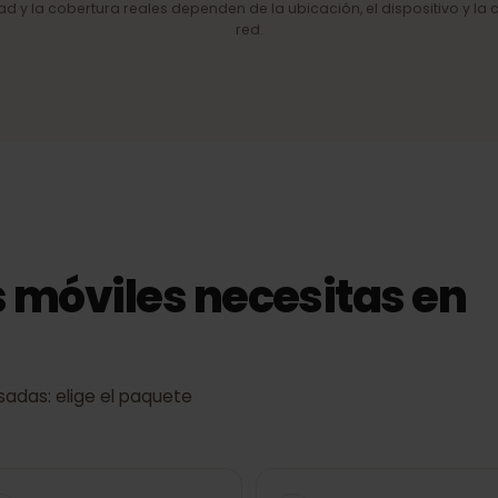
de red
4G/LTE y 5G
Internet móvil rápido allí donde la
red lo permite.
cidad y la cobertura reales dependen de la ubicación, el dispositiv
red.
s móviles necesitas e