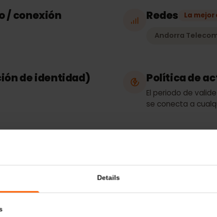
Tipo de p
Solo datos
eso / conexión
Redes
La
Andorra T
ación de identidad)
Política 
El periodo de
se conecta a 