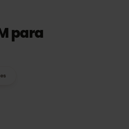
eSIM para
atibles