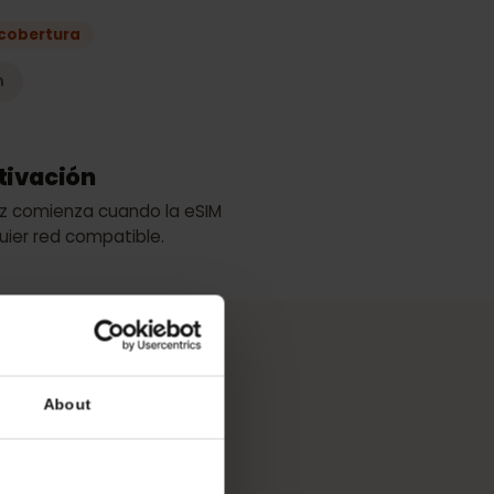
lan
 mejor cobertura
elecom
de activación
 validez comienza cuando la eSIM
cualquier red compatible.