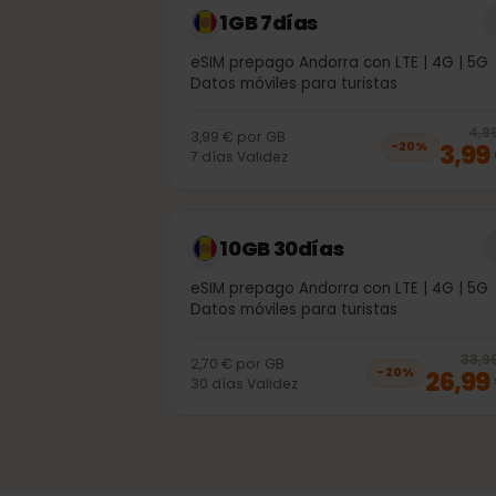
1GB 7días
eSIM prepago Andorra con LTE | 4G |
Datos móviles para turistas
3,99 €
por
GB
3,
−
20
%
7
días
Validez
10GB 30días
eSIM prepago Andorra con LTE | 4G |
Datos móviles para turistas
3
2,70 €
por
GB
26,
−
20
%
30
días
Validez