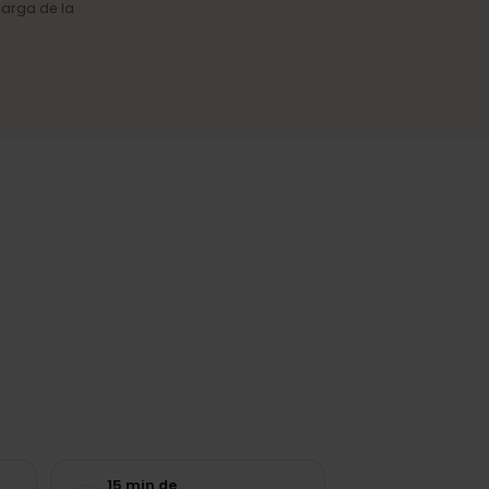
Cobertura fiable
Conexión estable en ciudades y
en las regiones más visitadas.
o y la carga de la
n