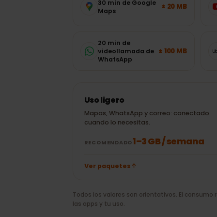
Andorra
?
Estimaciones típicas de las apps má
adecuado sin adivinar.
30 min de Google
± 20 MB
Maps
20 min de
± 100 MB
videollamada de
WhatsApp
Uso ligero
Mapas, WhatsApp y correo: conectad
cuando lo necesitas.