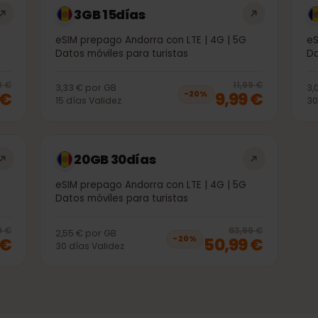
3GB 15días
 5G
eSIM prepago Andorra con LTE | 4G | 5G
Datos móviles para turistas
20
% off, was
4,99 €
, now
3,99 €
20
% 
4,99 €
11,99 €
3,33 €
por
GB
99 €
9,99 €
−
20
%
15
días
Validez
20GB 30días
 5G
eSIM prepago Andorra con LTE | 4G | 5G
Datos móviles para turistas
20
% off, was
33,99 €
, now
26,99 €
20
% 
3,99 €
63,99 €
2,55 €
por
GB
99 €
50,99 €
−
20
%
30
días
Validez