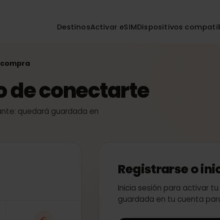
Destinos
Activar eSIM
Dispositivos co
r la compra
so de conectarte
 instante: quedará guardada en
Registrarse o
Inicia sesión para act
guardada en tu cuent