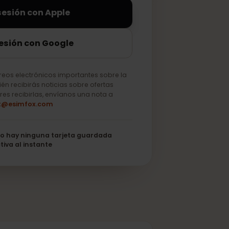
iciar sesión con Apple
ciar sesión con Google
lo correos electrónicos importantes sobre la
o. También recibirás noticias sobre ofertas
 no quieres recibirlas, envíanos una nota a
support@esimfox.com
its
No hay ninguna tarjeta guardada
Se activa al instante