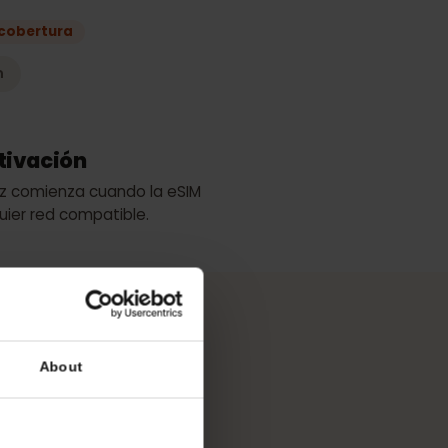
lan
 mejor cobertura
elecom
de activación
 validez comienza cuando la eSIM
cualquier red compatible.