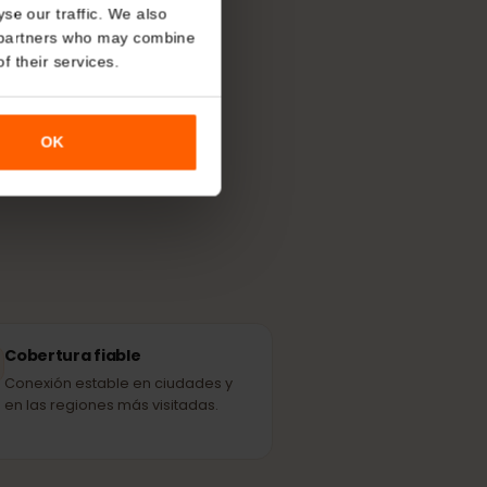
About
 Andorra?
o analyse our traffic. We also
nalytics partners who may combine
más potente
r use of their services.
les.
OK