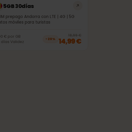
5GB 30días
eSIM prepago Andorra con LTE | 4G | 5G
Datos móviles para turistas
off, was
11,99 €
, now
9,99 €
20
% off, was
1
18,99 €
3,00 €
por
GB
14,99 €
−
20
%
30
días
Validez
off, was
63,99 €
, now
50,99 €