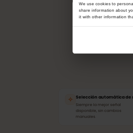
Consent
¿Qué r
This website uses coo
We use cookies to perso
share information about
Tu 
it with other informatio