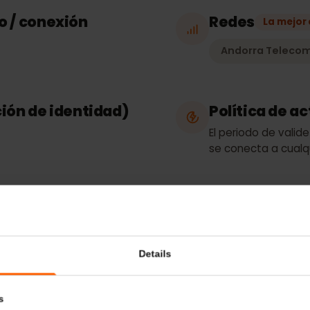
Tipo de p
Solo datos
eso / conexión
Redes
La
Andorra T
ación de identidad)
Política 
El periodo de
se conecta a 