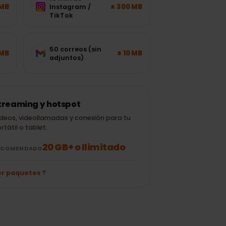
15 min de
± 120 MB
± 300 MB
Instagram /
TikTok
50 correos (sin
± 700 MB
± 10 MB
adjuntos)
Streaming y hotspot
Vídeos, videollamadas y conexión para tu
portátil o tablet.