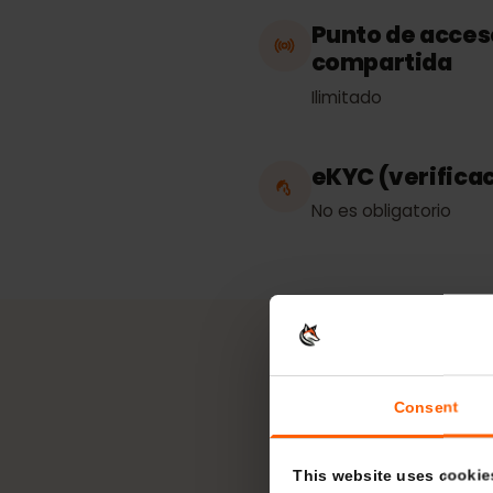
Trabaja en
Andorra
Punto de acc
compartida
Ilimitado
eKYC (verific
No es obligatorio