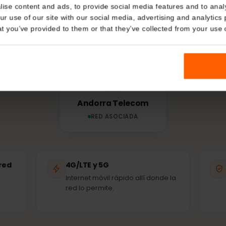
Details
RED Y COBERTURA
ed usa tu
eSIM
en
kies
nalise content and ads, to provide social media features and t
 your use of our site with our social media, advertising and a
eSIM se conecta automáticamente a la red asociada 
n that you’ve provided to them or that they’ve collected from you
disponible: las mismas antenas que usan los loca
Andorra Telecom
RED ASOCIADA