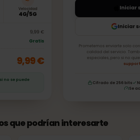
In
Velocidad
4G/5G
Ini
9,99 €
Gratis
Prometemos enviarte so
calidad del servici
9,99 €
especiales, pero si
ro si no se puede
Cifrado de 256 b
tos que podrían interesarte