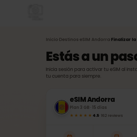
Inicio
Destinos
eSIM
Andorra
Finaliza
›
›
›
Estás a un pa
Inicia sesión para activar tu eSIM al
tu cuenta para siempre.
eSIM
Andorra
Plan 3 GB · 15 días
★★★★★
4.5
·
162
reviews