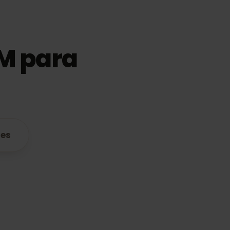
eSIM para
atibles