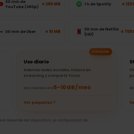
s usadas: elige el paquete
30 min de
± 250 MB
1 h de Spotify
YouTube (480p)
30 min de Netflix
± 10 MB
30 min de Uber
(HD)
POPULAR
Uso diario
o
Además redes sociales, música en
streaming y compartir fotos.