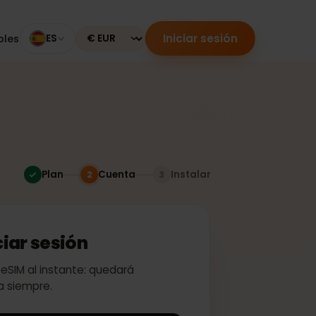
Iniciar sesión
mpatibles
ES
Currency
Plan
Cuenta
Instalar
2
3
 iniciar sesión
ivar tu eSIM al instante: quedará
a para siempre.