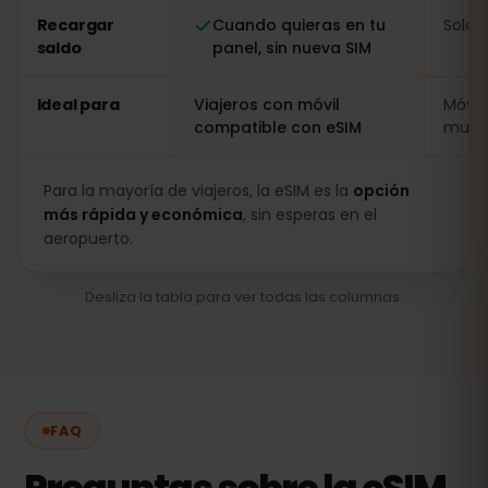
Recargar
Cuando quieras en tu
Solo i
saldo
panel, sin nueva SIM
Ideal para
Viajeros con móvil
Móvil
compatible con eSIM
muy l
Para la mayoría de viajeros, la eSIM es la
opción
más rápida y económica
, sin esperas en el
aeropuerto.
Desliza la tabla para ver todas las columnas.
FAQ