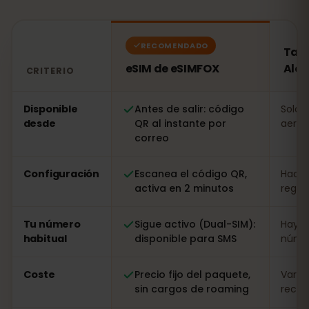
RECOMENDADO
Tarj
eSIM de eSIMFOX
Ale
CRITERIO
Comparación: una eSIM de eSIMFOX frente a una tarjet
Disponible
Antes de salir: código
Solo a
desde
QR al instante por
aerop
correo
Configuración
Escanea el código QR,
Hacer
activa en 2 minutos
regist
Tu número
Sigue activo (Dual-SIM):
Hay q
habitual
disponible para SMS
númer
Coste
Precio fijo del paquete,
Varia
sin cargos de roaming
recarg