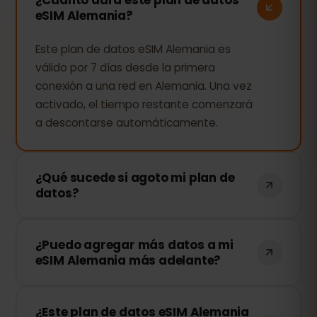
eSIM Alemania?
Este plan de datos eSIM Alemania es
válido por 7 días desde la primera
conexión a una red en Alemania. Una vez
activado, el tiempo restante comenzará
a descontarse automáticamente.
¿Qué sucede si agoto mi plan de
datos?
Si consumes todos tus datos, tu
¿Puedo agregar más datos a mi
conexión se detendrá. Puedes recargar
eSIM Alemania más adelante?
tu eSIM fácilmente desde tu panel de
control de eSIMFOX y continuar
¡Sí! Puedes comprar más datos en
navegando al instante.
¿Este plan de datos eSIM Alemania
cualquier momento sin necesidad de