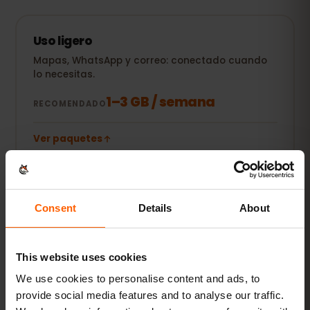
Uso ligero
Mapas, WhatsApp y correo: conectado cuando
lo necesitas.
1–3 GB / semana
RECOMENDADO
Ver paquetes
POPULAR
Uso diario
Consent
Details
About
Además redes sociales, música en streaming y
compartir fotos.
This website uses cookies
5–10 GB / mes
RECOMENDADO
We use cookies to personalise content and ads, to
provide social media features and to analyse our traffic.
Ver paquetes