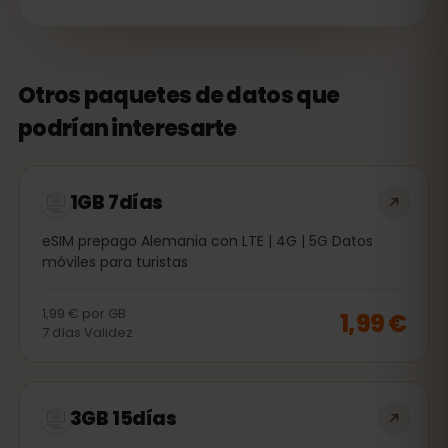
Otros paquetes de datos que
podrían interesarte
1GB 7días
eSIM prepago Alemania con LTE | 4G | 5G Datos
móviles para turistas
1,99 €
por
GB
1,99 €
7
días
Validez
3GB 15días