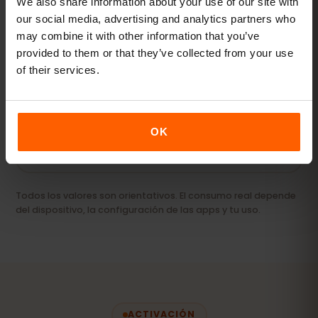
We also share information about your use of our site with
our social media, advertising and analytics partners who
may combine it with other information that you’ve
Streaming y hotspot
provided to them or that they’ve collected from your use
Vídeos, videollamadas y conexión para tu
of their services.
portátil o tablet.
20 GB+ o Ilimitado
RECOMENDADO
OK
Ver paquetes
Todos los valores son orientativos. El consumo real depende
del dispositivo, la configuración de las apps y tu uso.
ACTIVACIÓN