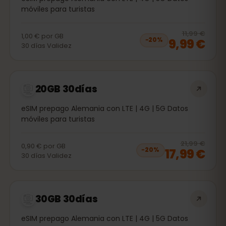
móviles para turistas
20
% 
11,99 €
1,00 €
por
GB
9,99 €
−
20
%
30
días
Validez
20GB 30días
eSIM prepago Alemania con LTE | 4G | 5G Datos
móviles para turistas
20
% 
21,99 €
0,90 €
por
GB
17,99 €
−
20
%
30
días
Validez
30GB 30días
eSIM prepago Alemania con LTE | 4G | 5G Datos