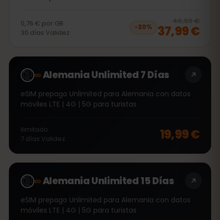
20
% 
46,99 €
0,76 €
por
GB
37,99 €
−
20
%
30
días
Validez
∞
Alemania Unlimited 7 Días
eSIM prepago Unlimited para Alemania con datos
móviles LTE | 4G | 5G para turistas
Ilimitado
19,99 €
7
días
Validez
∞
Alemania Unlimited 15 Días
eSIM prepago Unlimited para Alemania con datos
móviles LTE | 4G | 5G para turistas