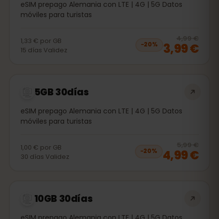
eSIM prepago Alemania con LTE | 4G | 5G Datos
móviles para turistas
20
% 
4,99 €
1,33 €
por
GB
3,99 €
−
20
%
15
días
Validez
5GB 30días
eSIM prepago Alemania con LTE | 4G | 5G Datos
móviles para turistas
20
% 
5,99 €
1,00 €
por
GB
4,99 €
−
20
%
30
días
Validez
10GB 30días
eSIM prepago Alemania con LTE | 4G | 5G Datos