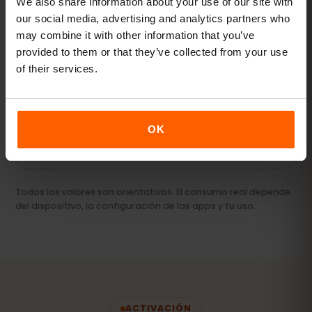
We also share information about your use of our site with
our social media, advertising and analytics partners who
may combine it with other information that you’ve
Streaming y hotspot
provided to them or that they’ve collected from your use
Vídeos, videollamadas y conexión para tu
of their services.
portátil o tablet.
20 GB+ o Ilimitado
RECOMENDADO
OK
Ver paquetes
Todos los valores son orientativos. El consumo real depende
del dispositivo, la configuración de las apps y tu uso.
ACTIVACIÓN