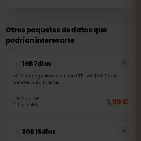
Otros paquetes de datos que
podrían interesarte
1GB 7días
eSIM prepago Alemania con LTE | 4G | 5G Datos
móviles para turistas
1,99 €
por
GB
1,99 €
7
días
Validez
3GB 15días