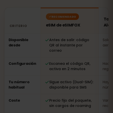
RECOMENDADO
Tarj
eSIM de eSIMFOX
Ale
CRITERIO
Comparación: una eSIM de eSIMFOX frente a una tarjet
Disponible
Antes de salir: código
Solo a
desde
QR al instante por
aerop
correo
Configuración
Escanea el código QR,
Hacer
activa en 2 minutos
regist
Tu número
Sigue activo (Dual-SIM):
Hay q
habitual
disponible para SMS
númer
Coste
Precio fijo del paquete,
Varia
sin cargos de roaming
recarg