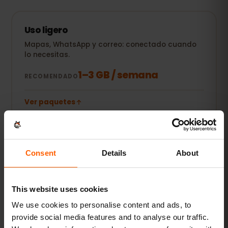
Uso ligero
Mapas, WhatsApp y correo: conectado cuando
lo necesitas.
1–3 GB / semana
RECOMENDADO
Ver paquetes
POPULAR
Uso diario
Consent
Details
About
Además redes sociales, música en streaming y
compartir fotos.
This website uses cookies
5–10 GB / mes
RECOMENDADO
We use cookies to personalise content and ads, to
provide social media features and to analyse our traffic.
Ver paquetes