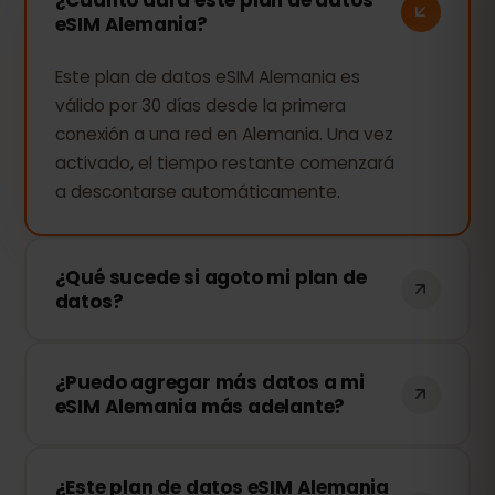
eSIM Alemania?
Este plan de datos eSIM Alemania es
válido por 30 días desde la primera
conexión a una red en Alemania. Una vez
activado, el tiempo restante comenzará
a descontarse automáticamente.
¿Qué sucede si agoto mi plan de
datos?
Si consumes todos tus datos, tu
¿Puedo agregar más datos a mi
conexión se detendrá. Puedes recargar
eSIM Alemania más adelante?
tu eSIM fácilmente desde tu panel de
control de eSIMFOX y continuar
¡Sí! Puedes comprar más datos en
navegando al instante.
¿Este plan de datos eSIM Alemania
cualquier momento sin necesidad de