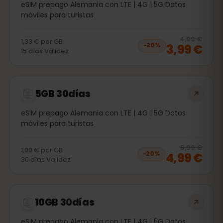
eSIM prepago Alemania con LTE | 4G | 5G Datos
móviles para turistas
20
% 
4,99 €
1,33 €
por
GB
3,99 €
−
20
%
15
días
Validez
5GB 30días
eSIM prepago Alemania con LTE | 4G | 5G Datos
móviles para turistas
20
% 
5,99 €
1,00 €
por
GB
4,99 €
−
20
%
30
días
Validez
10GB 30días
eSIM prepago Alemania con LTE | 4G | 5G Datos