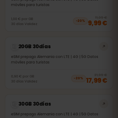
móviles para turistas
20
% 
11,99 €
1,00 €
por
GB
9,99 €
−
20
%
30
días
Validez
20GB 30días
eSIM prepago Alemania con LTE | 4G | 5G Datos
móviles para turistas
20
% 
21,99 €
0,90 €
por
GB
17,99 €
−
20
%
30
días
Validez
30GB 30días
eSIM prepago Alemania con LTE | 4G | 5G Datos