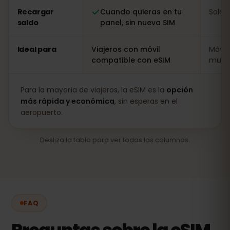
Recargar
Cuando quieras en tu
Solo i
saldo
panel, sin nueva SIM
Ideal para
Viajeros con móvil
Móvil
compatible con eSIM
muy l
Para la mayoría de viajeros, la eSIM es la
opción
más rápida y económica
, sin esperas en el
aeropuerto.
Desliza la tabla para ver todas las columnas.
FAQ