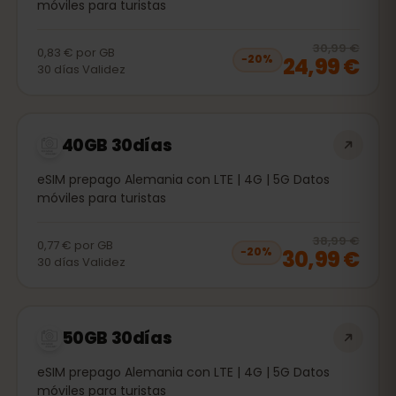
móviles para turistas
20
% 
30,99 €
0,83 €
por
GB
24,99 €
−
20
%
30
días
Validez
40GB 30días
eSIM prepago Alemania con LTE | 4G | 5G Datos
móviles para turistas
20
% 
38,99 €
0,77 €
por
GB
30,99 €
−
20
%
30
días
Validez
50GB 30días
eSIM prepago Alemania con LTE | 4G | 5G Datos
móviles para turistas