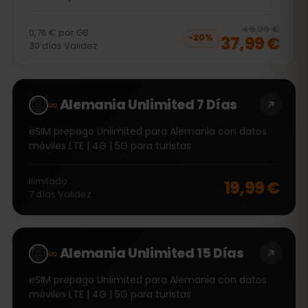
20
% 
46,99 €
0,76 €
por
GB
37,99 €
−
20
%
30
días
Validez
∞
Alemania Unlimited 7 Días
eSIM prepago Unlimited para Alemania con datos
móviles LTE | 4G | 5G para turistas
Ilimitado
19,99 €
7
días
Validez
∞
Alemania Unlimited 15 Días
eSIM prepago Unlimited para Alemania con datos
móviles LTE | 4G | 5G para turistas