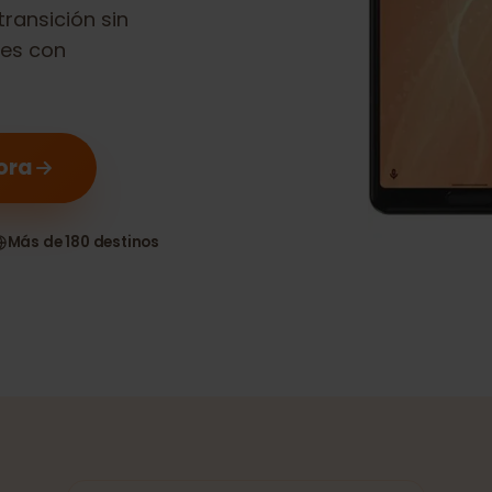
nse 4 Lite
es
 transición sin
itales con
 ahora
as
Más de 180 destinos