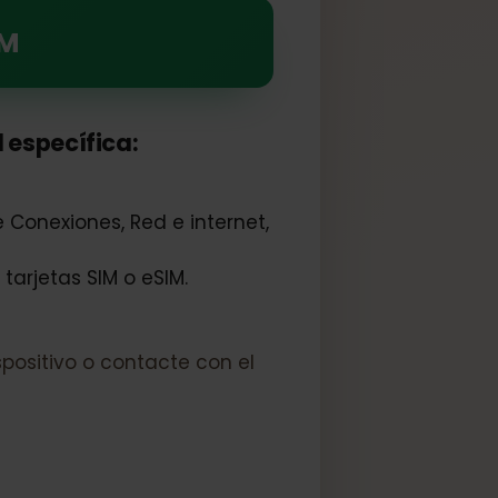
IM para disfrutar de sus
 eSIM
 red específica:
marse Conexiones, Red e internet,
 de tarjetas SIM o eSIM.
su dispositivo o contacte con el