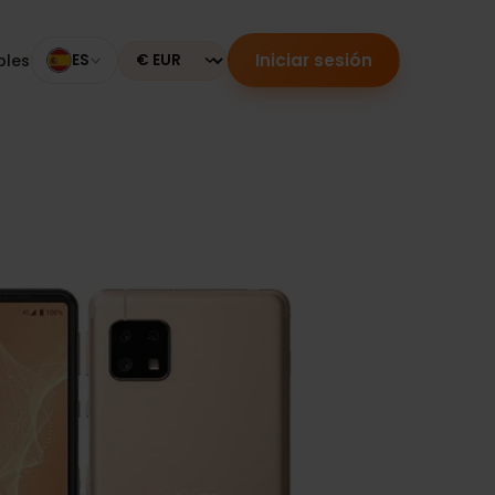
Iniciar sesión
mpatibles
ES
Currency