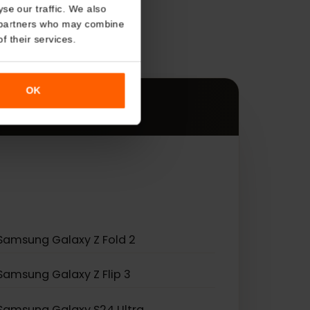
About
s
o analyse our traffic. We also
nalytics partners who may combine
r use of their services.
es.
OK