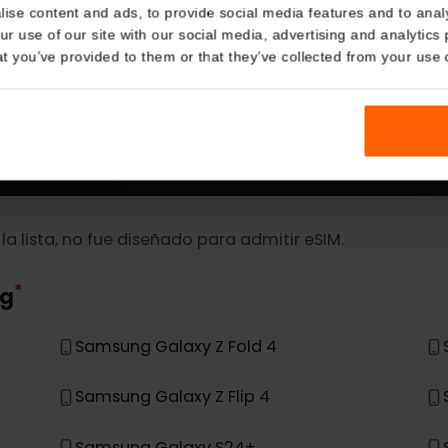
Details
MÁS
eSIM Device
kies
nalise content and ads, to provide social media features and t
 your use of our site with our social media, advertising and a
n that you’ve provided to them or that they’ve collected from you
Our eSIM cards also work with the following devic
en la lista, no fue diseñado para admitir eSIM.
*
ung