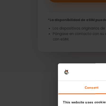
Obtenga una eSIM p
*La disponibilidad de eSIM pu
Los dispositivos originari
Póngase en contacto con su
con eSIM.