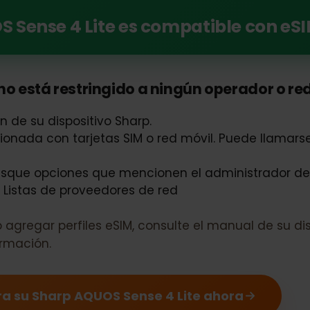
si su Sharp AQUOS Sense 4 Lite puede usar eS
OS Sense 4 Lite es compatible con
no está restringido a ningún operador o
ión de su dispositivo Sharp.
acionada con tarjetas SIM o red móvil. Puede lla
 busque opciones que mencionen el administrador
 o Listas de proveedores de red
 o agregar perfiles eSIM, consulte el manual de 
nfirmación.