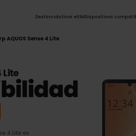
Destinos
Activar eSIM
Dispositivos co
harp AQUOS Sense 4 Lite
4 Lite
bilidad
M