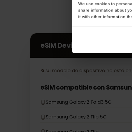
Consent
This website uses coo
We use cookies to perso
share information about
it with other informatio
eSIM Devices
Si su modelo de dispositivo no está 
eSIM compatible con
Sams