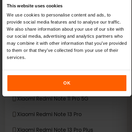
Xiaomi 13T Pro
This website uses cookies
We use cookies to personalise content and ads, to
Xiaomi 14
provide social media features and to analyse our traffic.
We also share information about your use of our site with
Xiaomi 14 Pro
our social media, advertising and analytics partners who
may combine it with other information that you’ve provided
to them or that they’ve collected from your use of their
Xiaomi 14T
services.
Xiaomi 14T Pro
Xiaomi 15
OK
Xiaomi Redmi Note 11 Pro 5G
Xiaomi Redmi Note 13 Pro
Xiaomi Redmi Note 13 Pro Plus