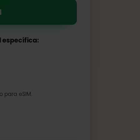
M para disfrutar de sus
eSIM
 red específica:
queado para eSIM.