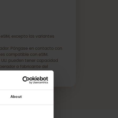
iten eSIM, excepto las variantes
 el operador. Póngase en contacto con
A54 5G es compatible con eSIM.
dá y EE. UU. pueden tener capacidad
n su operador o fabricante del