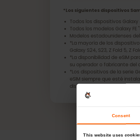
Obtenga una eSIM 
*Los siguientes dispositivos
Todos los dispositivos Gal
Todos los modelos Galaxy FE
Modelos estadounidenses de
*La mayoría de los dispos
Galaxy S24, S23, Z Fold 5, Z F
*La disponibilidad de eSIM
su operador o fabricante d
*Los dispositivos de la se
eSIM siempre que esté inst
dispositivo para confirmar