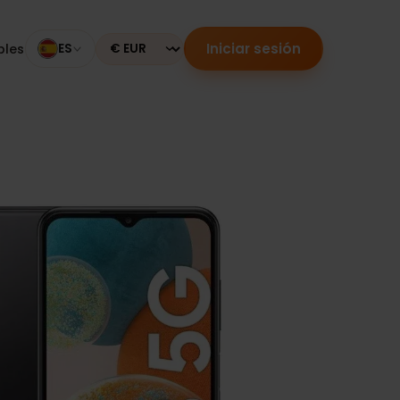
Iniciar sesión
mpatibles
ES
Currency