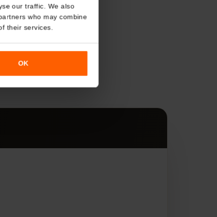
About
o analyse our traffic. We also
nalytics partners who may combine
r use of their services.
s
OK
es.