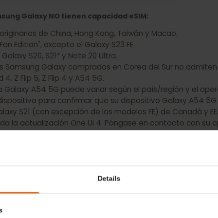
para su Samsung Galaxy A23 5G ahora
 Samsung Galaxy NO tienen capacidad eSIM:
axy originarios de China, Hong Kong, Taiwán y Macao.
 "Fan Edition", excepto el Galaxy S23 FE.
l Galaxy S20, S21* y Note 20 Ultra.
itivos Samsung Galaxy comprados en Corea del Sur no adm
old 4, Z Flip 5, Z Flip 4 y A54 5G.
 para Galaxy A54 5G puede variar según el país/región y
el dispositivo para confirmar que su dispositivo Galaxy 
rie Galaxy S21 (con excepción de los modelos FE) de Cana
alada la actualización One UI 4. Póngase en contacto co
 que su dispositivo Samsung es compatible con eSIM.