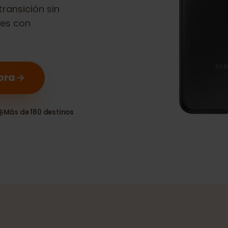
y A23 5G
es
 transición sin
itales con
 ahora
as
Más de 180 destinos