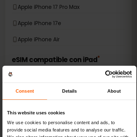
Apple iPhone 17 Pro Max
Apple iPhone 17e
Apple iPhone Air
*
eSIM compatible con
iPad
Apple iPad (10th generation)
Consent
Details
About
Apple iPad (7th generation)
Apple iPad (8th generation)
This website uses cookies
We use cookies to personalise content and ads, to
Apple iPad (9th generation)
provide social media features and to analyse our traffic.