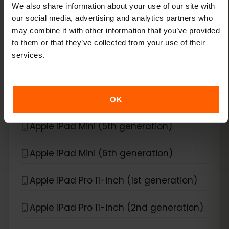
We also share information about your use of our site with
Apple iPad Air (3rd generation)
our social media, advertising and analytics partners who
may combine it with other information that you’ve provided
to them or that they’ve collected from your use of their
Apple iPad Air (4th generation)
services.
Apple iPad Air (5th generation)
Apple iPad Air (6th generation)
OK
Apple iPad Mini (5th generation)
Apple iPad Mini (6th generation)
Apple iPad Pro 11-inch (1st generation)
Apple iPad Pro 11-inch (2nd generation)