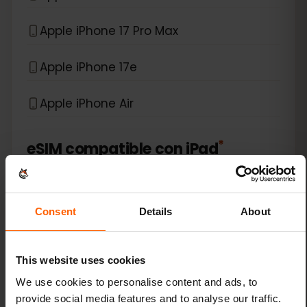
Apple iPhone 17 Pro Max
Apple iPhone 17e
Apple iPhone Air
*
eSIM compatible con
iPad
Apple iPad (10th generation)
Consent
Details
About
Apple iPad (7th generation)
Apple iPad (8th generation)
This website uses cookies
We use cookies to personalise content and ads, to
Apple iPad (9th generation)
provide social media features and to analyse our traffic.