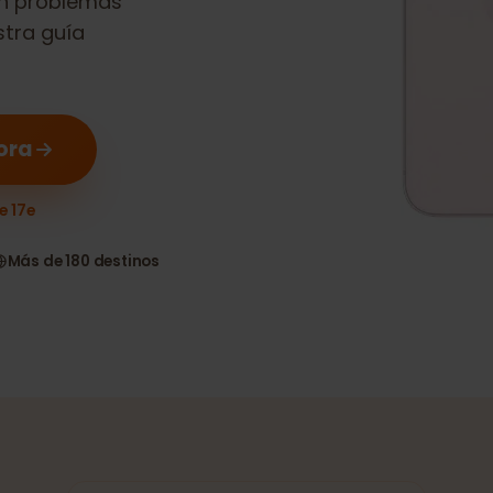
n sin problemas
nuestra guía
 ahora
hone 17e
as
Más de 180 destinos