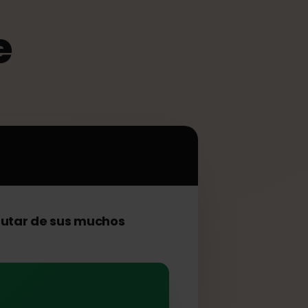
17e
 17e
7e
disfrutar de sus muchos