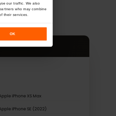
About
s
o analyse our traffic. We also
nalytics partners who may combine
r use of their services.
es.
OK