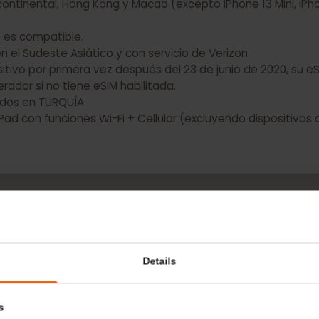
 Apple NO tienen capacidad eSIM:
a continental, Hong Kong y Macao (excepto iPhone 13 Mini,
NO es compatible.
 en el Sudeste Asiático y con servicio de Verizon.
spositivo por primera vez después del 23 de junio de 2020
operador si no tiene eSIM habilitada.
prados en TURQUÍA:
os iPad con funciones Wi-Fi + Cellular (excluyendo dispo