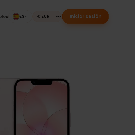
Iniciar sesión
mpatibles
ES
Currency