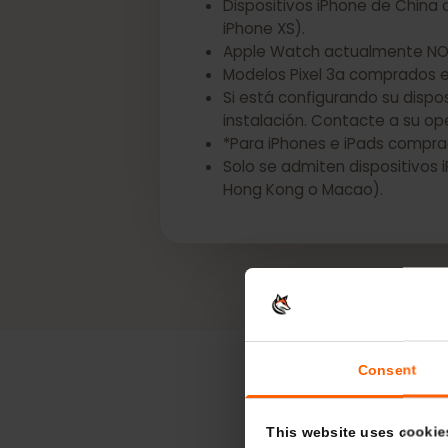
*Los siguientes dispositivos
Dispositivos iPhone de Chin
iPhone XS).
Apple Watch actualmente 
Modelos Pixel 3a comprados
Si está configurando su di
instalación. Contacte a su 
*Para iPhones e iPads com
Solo se admiten dispositiv
Hong Kong o Macao).