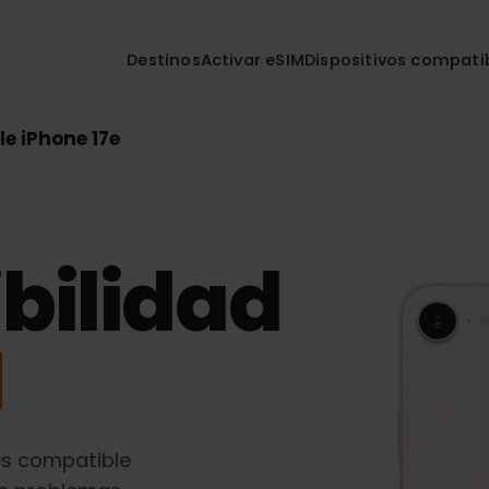
Destinos
Activar eSIM
Dispositivos co
pple iPhone 17e
bilidad
M
e
es compatible