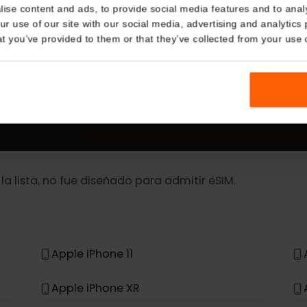
Details
MÁS
kies
eSIM Device
nalise content and ads, to provide social media features and t
 your use of our site with our social media, advertising and a
n that you’ve provided to them or that they’ve collected from you
Our eSIM cards also work with the following devic
en la lista, no fue diseñado para admitir eSIM.