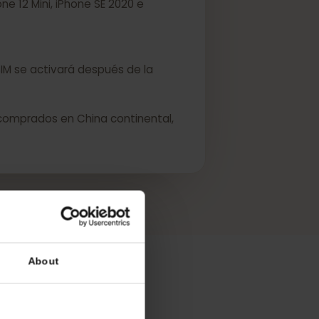
 iPhone 12 Mini, iPhone SE 2020 e
, su eSIM se activará después de la
sitivos comprados en China continental,