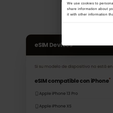
Consent
This website uses coo
We use cookies to perso
share information about
it with other informatio
eSIM Devices
Si su modelo de dispositivo no está 