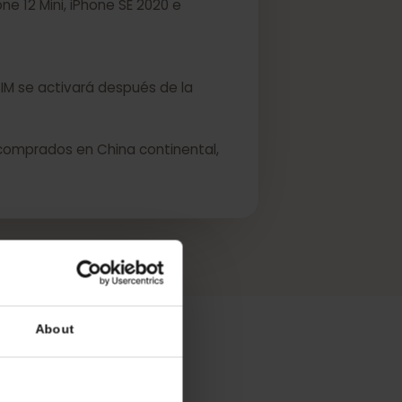
 iPhone 12 Mini, iPhone SE 2020 e
, su eSIM se activará después de la
sitivos comprados en China continental,