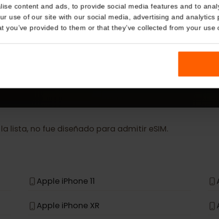
Details
MÁS
kies
eSIM Device
nalise content and ads, to provide social media features and t
 your use of our site with our social media, advertising and a
n that you’ve provided to them or that they’ve collected from you
Our eSIM cards also work with the following devic
en la lista, no fue diseñado para admitir eSIM.