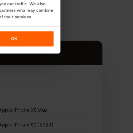
About
s
o analyse our traffic. We also
nalytics partners who may combine
r use of their services.
es.
OK