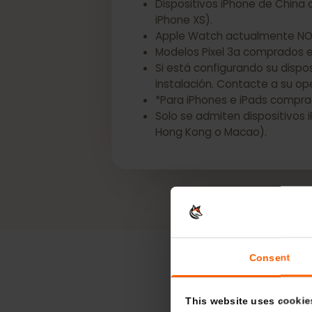
*Los siguientes dispositivos
Dispositivos iPhone de Chin
iPhone XS).
Apple Watch actualmente 
Modelos Pixel 3a comprados
Si está configurando su di
instalación. Contacte a su 
*Para iPhones e iPads com
Solo se admiten dispositiv
Hong Kong o Macao).