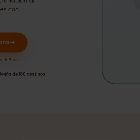
 transición sin
itales con
 ahora
hone 15 Plus
as
Más de 180 destinos