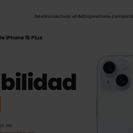
Destinos
Activar eSIM
Dispositivos co
pple iPhone 15 Plus
s
bilidad
M
 Plus
es