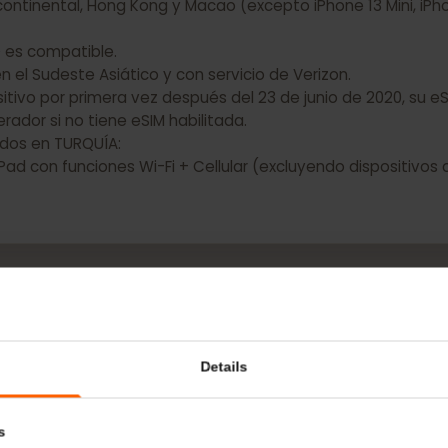
 Apple NO tienen capacidad eSIM:
a continental, Hong Kong y Macao (excepto iPhone 13 Mini,
NO es compatible.
 en el Sudeste Asiático y con servicio de Verizon.
spositivo por primera vez después del 23 de junio de 2020
operador si no tiene eSIM habilitada.
prados en TURQUÍA:
os iPad con funciones Wi-Fi + Cellular (excluyendo dispo