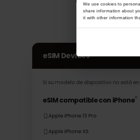
Consent
This website uses coo
We use cookies to perso
share information about
it with other informatio
eSIM Devices
Si su modelo de dispositivo no está 