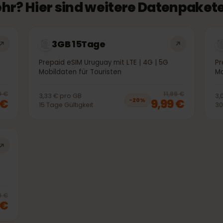
mehr? Hier sind weitere Datenpa
3GB 15Tage
G
Prepaid eSIM Uruguay mit LTE | 4G | 5G
Mobildaten für Touristen
20
% off, was
4,99 €
, now
3,99 €
20
% 
4,99 €
11,99 €
3,33 €
pro
GB
99 €
9,99 €
−
20
%
15
Tage
Gültigkeit
G