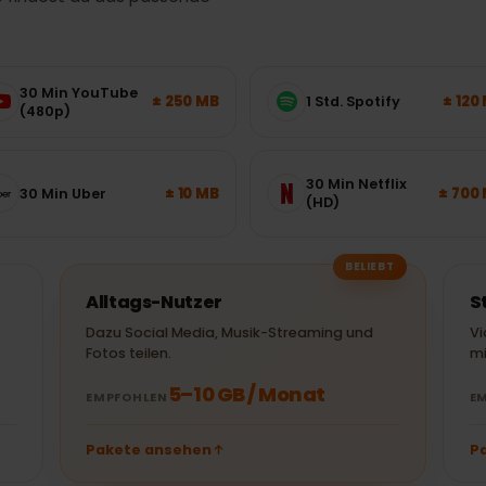
nvolumen brauchst du
– so findest du das passende
30 Min YouTube
± 250 MB
1 Std. Spotify
(480p)
30 Min Netflix
± 10 MB
30 Min Uber
(HD)
BELIEBT