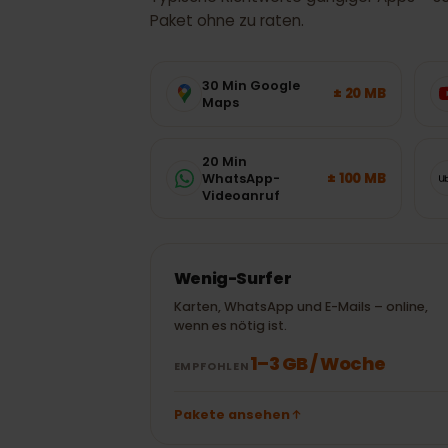
DATENVERBRAUCH
Wie viel Date
in Uruguay
?
Typische Richtwerte gängiger Apps 
Paket ohne zu raten.
30 Min Google
± 20 MB
Maps
20 Min
± 100 MB
WhatsApp-
Videoanruf