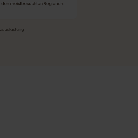
Verlässliche Abdeckung
Stabile Verbindung in Städten und
den meistbesuchten Regionen.
und Netzauslastung