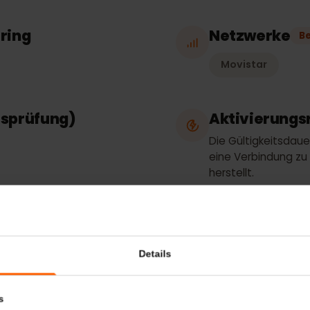
in
Tarifart
Nur Daten
thering
Netzwer
Movistar
tätsprüfung)
Aktivieru
Die Gültigkei
eine Verbind
herstellt.