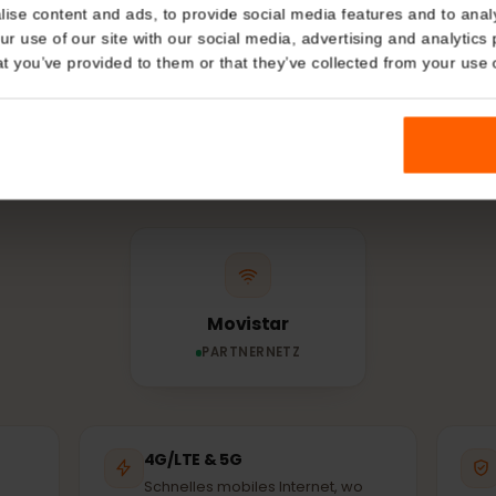
Details
NETZ & ABDECKUNG
kies
es Netz nutzt dei
nalise content and ads, to provide social media features and t
 your use of our site with our social media, advertising and a
Uruguay?
n that you’ve provided to them or that they’ve collected from you
ne eSIM verbindet sich automatisch mit dem stärksten
Partnernetz – denselben Masten, die auch Einheimisch
Movistar