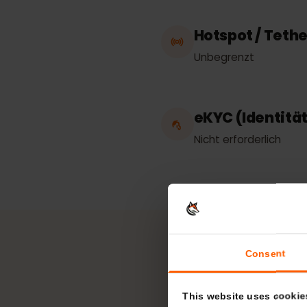
Funktioniert 
Uruguay
Hotspot / Te
Unbegrenzt
eKYC (Identi
Nicht erforderlich