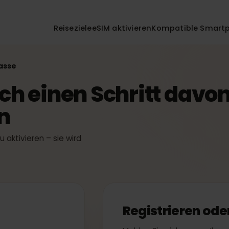
Reiseziele
eSIM aktivieren
Kompatible 
r Kasse
noch einen Schritt dav
en
t zu aktivieren – sie wird
t.
n
Registrieren