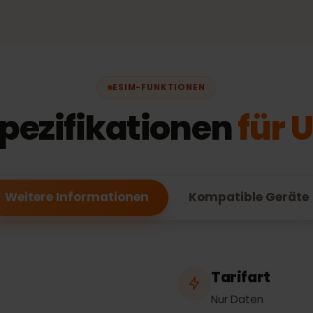
20
% off, was
34,99 €
, now
27,99 €
4,99 €
99 €
ESIM-FUNKTIONEN
Spezifikationen
fü
Weitere Informationen
Kompatible Ge