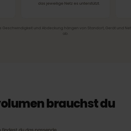
PARTNERNETZ
hl
4G/LTE & 5G
are
Schnelles mobiles Internet, wo
les
das jeweilige Netz es unterstützt.
iche Geschwindigkeit und Abdeckung hängen von Standort, Gerät 
ab.