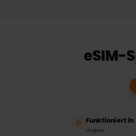
3
2,80 €
pro
GB
27,
−
20
%
30
Tage
Gültigkeit
eSIM-