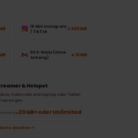
15 Min Instagram
± 120 MB
± 300 MB
/ TikTok
50 E-Mails (ohne
± 700 MB
± 10 MB
Anhang)