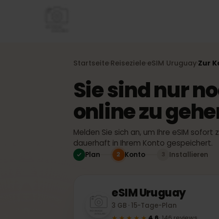
Startseite
Reiseziele
eSIM
Uruguay
Zu
›
›
›
Sie sind nur 
online zu geh
Melden Sie sich an, um Ihre eSIM sofor
dauerhaft in Ihrem Konto gespeicher
Plan
Konto
Installiere
2
3
eSIM
Uruguay
3 GB · 15-Tage-Plan