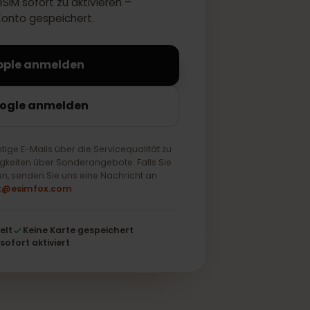
 Ihre eSIM sofort zu aktivieren –
 Ihrem Konto gespeichert.
Mit Apple anmelden
it Google anmelden
ur wichtige E-Mails über die Servicequalität zu
ch Neuigkeiten über Sonderangebote. Falls Sie
 möchten, senden Sie uns eine Nachricht an
support@esimfox.com
schlüsselt
Keine Karte gespeichert
Wird sofort aktiviert