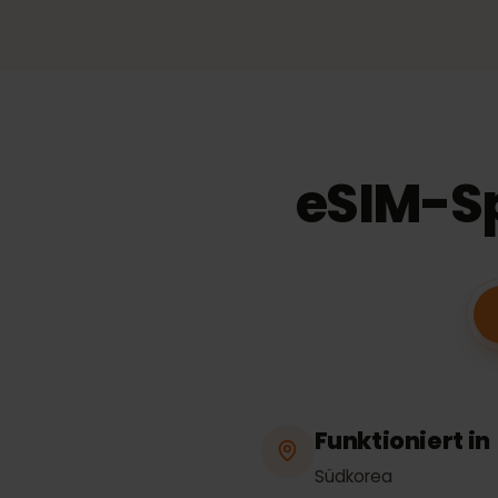
3
2,70 €
pro
GB
26,
−
20
%
30
Tage
Gültigkeit
eSIM-S