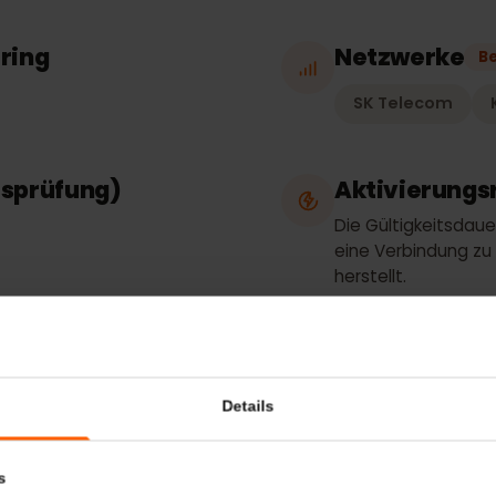
in
Tarifart
Nur Daten
thering
Netzwer
SK Teleco
tätsprüfung)
Aktivieru
Die Gültigkei
eine Verbind
herstellt.