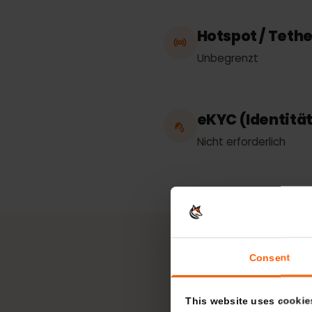
Funktioniert 
Südkorea
Hotspot / Te
Unbegrenzt
eKYC (Identi
Nicht erforderlich