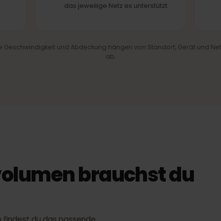
PARTNERNETZ
PARTNERNETZ
hl
4G/LTE & 5G
are
Schnelles mobiles Internet, wo
les
das jeweilige Netz es unterstützt.
iche Geschwindigkeit und Abdeckung hängen von Standort, Gerät 
ab.