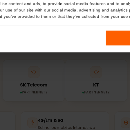
Details
NETZ & ABDECKUNG
kies
es Netz nutzt dei
nalise content and ads, to provide social media features and t
 your use of our site with our social media, advertising and a
Südkorea?
n that you’ve provided to them or that they’ve collected from you
ne eSIM verbindet sich automatisch mit dem stärksten
Partnernetz – denselben Masten, die auch Einheimisch
SK Telecom
KT