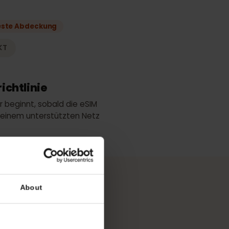
ke
Beste Abdeckung
m
KT
ngsrichtlinie
tsdauer beginnt, sobald die eSIM
ung zu einem unterstützten Netz