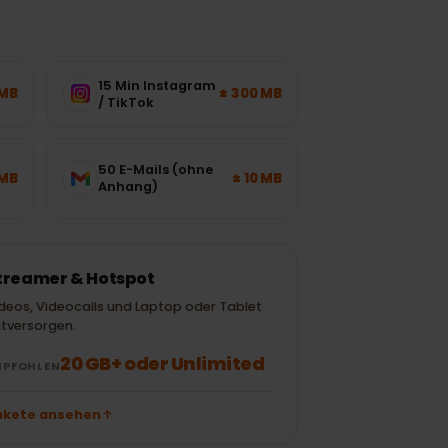
15 Min Instagram
± 120 MB
± 300 MB
/ TikTok
50 E-Mails (ohne
± 700 MB
± 10 MB
Anhang)