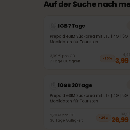
Auf der Suche nach 
1GB 7Tage
Prepaid eSIM Südkorea mit LTE | 4G |
Mobildaten für Touristen
3,99 €
pro
GB
3,
−
20
%
7
Tage
Gültigkeit
10GB 30Tage
Prepaid eSIM Südkorea mit LTE | 4G |
Mobildaten für Touristen