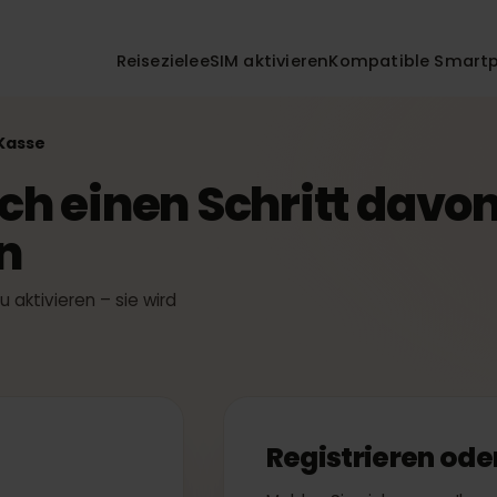
Reiseziele
eSIM aktivieren
Kompatible 
ur Kasse
noch einen Schritt dav
en
t zu aktivieren – sie wird
t.
n
Registrieren