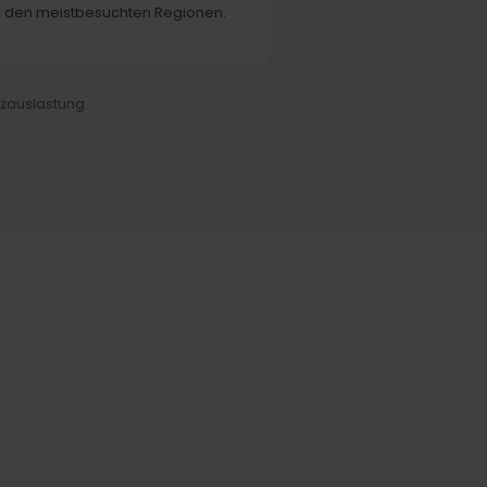
Verlässliche Abdeckung
Stabile Verbindung in Städten und
den meistbesuchten Regionen.
und Netzauslastung