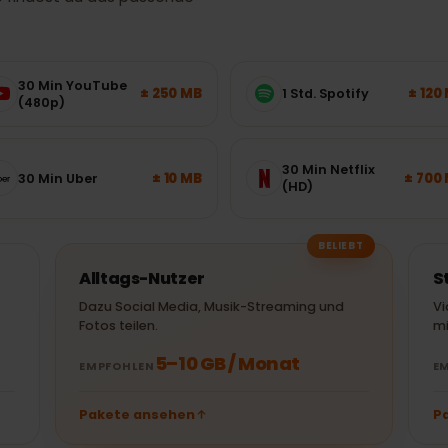
nvolumen brauchst du
– so findest du das passende
30 Min YouTube
± 250 MB
1 Std. Spotify
(480p)
30 Min Netflix
± 10 MB
30 Min Uber
(HD)
BELIEBT