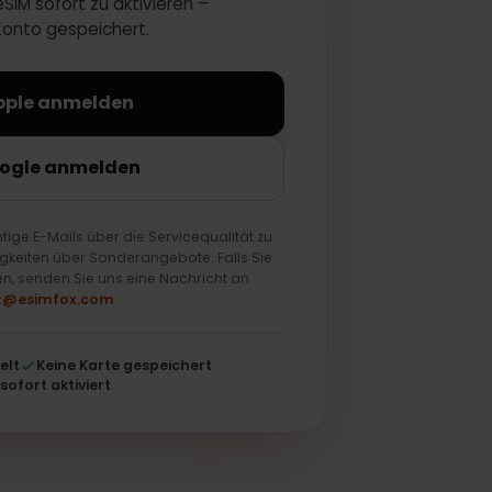
 Ihre eSIM sofort zu aktivieren –
 Ihrem Konto gespeichert.
Mit Apple anmelden
it Google anmelden
ur wichtige E-Mails über die Servicequalität zu
ch Neuigkeiten über Sonderangebote. Falls Sie
 möchten, senden Sie uns eine Nachricht an
support@esimfox.com
schlüsselt
Keine Karte gespeichert
Wird sofort aktiviert