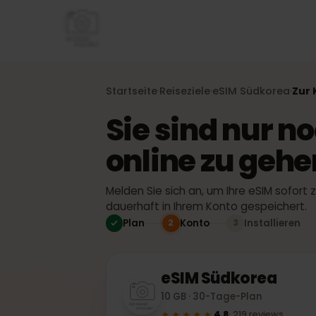
Startseite
Reiseziele
eSIM
Südkorea
Z
›
›
›
Sie sind nur 
online zu geh
Melden Sie sich an, um Ihre eSIM sofor
dauerhaft in Ihrem Konto gespeicher
Plan
Konto
Installiere
2
3
eSIM
Südkorea
10 GB · 30-Tage-Plan