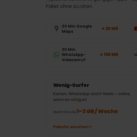
DATENVERBRAUCH
Wie viel Date
in Südkorea
?
Typische Richtwerte gängiger Apps 
Paket ohne zu raten.
30 Min Google
± 20 MB
Maps
20 Min
± 100 MB
WhatsApp-
Videoanruf