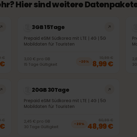
mehr? Hier sind weitere Datenpa
3GB 15Tage
 5G
Prepaid eSIM Südkorea mit LTE | 4G | 5G
Mobildaten für Touristen
20
% off, was
4,99 €
, now
3,99 €
20
% 
4,99 €
10,99 €
3,00 €
pro
GB
99 €
8,99 €
−
20
%
15
Tage
Gültigkeit
20GB 30Tage
 5G
Prepaid eSIM Südkorea mit LTE | 4G | 5G
Mobildaten für Touristen