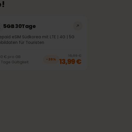
kete!
5GB 30Tage
Prepaid eSIM Südkorea mit LTE | 4G | 5G
Mobildaten für Touristen
off, was
10,99 €
, now
8,99 €
20
% off, was
1
16,99 €
2,80 €
pro
GB
13,99 €
−
20
%
30
Tage
Gültigkeit