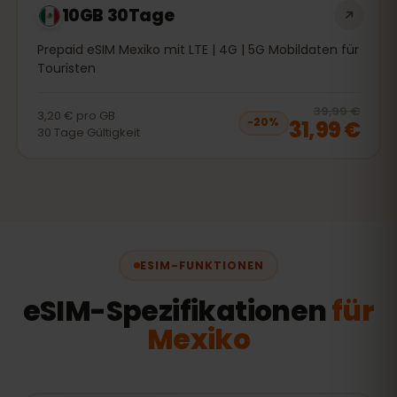
10GB 30Tage
Prepaid eSIM Mexiko mit LTE | 4G | 5G Mobildaten für
Touristen
20
% 
39,99 €
3,20 €
pro
GB
31,99 €
−
20
%
30
Tage
Gültigkeit
ESIM-FUNKTIONEN
eSIM-Spezifikationen
für
Mexiko