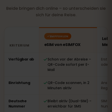
Beide bringen dich online – so unterscheiden sie
sich für deine Reise.
EMPFOHLEN
Loka
eSIM von eSIMFOX
Mexi
KRITERIUM
Vergleich: eSIM von eSIMFOX gegenüber einer lokalen 
Verfügbar ab
Schon vor der Abreise –
Erst v
QR-Code sofort per E-
oder 
Mail
Einrichtung
QR-Code scannen, in 2
Ansteh
Minuten aktiv
Regist
Deutsche
Bleibt aktiv (Dual-SIM) –
SIM-W
Nummer
erreichbar für SMS
Numme