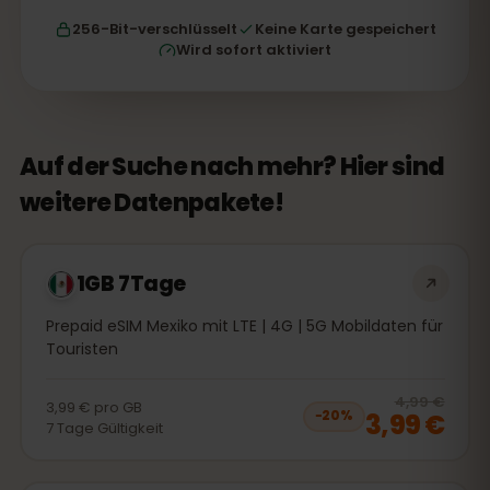
256-Bit-verschlüsselt
Keine Karte gespeichert
Wird sofort aktiviert
Auf der Suche nach mehr? Hier sind
weitere Datenpakete!
1GB 7Tage
Prepaid eSIM Mexiko mit LTE | 4G | 5G Mobildaten für
Touristen
20
% 
4,99 €
3,99 €
pro
GB
3,99 €
−
20
%
7
Tage
Gültigkeit