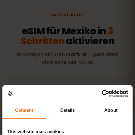
AKTIVIERUNG
eSIM für Mexiko in
3
Schritten
aktivieren
In wenigen Minuten startklar – ganz ohne
physische SIM-Karte.
Paket kaufen
QR-Code sofort per E-Mail
Consent
Details
About
eSIM installieren
QR-Code zu Hause per
This website uses cookies
WLAN scannen