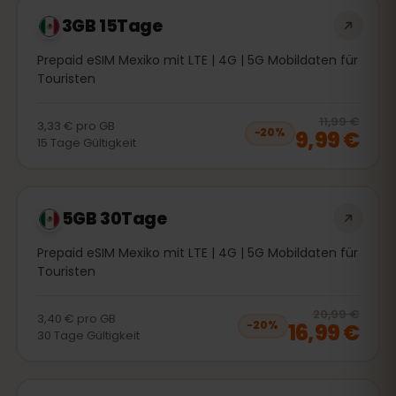
3GB 15Tage
Prepaid eSIM Mexiko mit LTE | 4G | 5G Mobildaten für
Touristen
20
% 
11,99 €
3,33 €
pro
GB
9,99 €
−
20
%
15
Tage
Gültigkeit
5GB 30Tage
Prepaid eSIM Mexiko mit LTE | 4G | 5G Mobildaten für
Touristen
20
% 
20,99 €
3,40 €
pro
GB
16,99 €
−
20
%
30
Tage
Gültigkeit