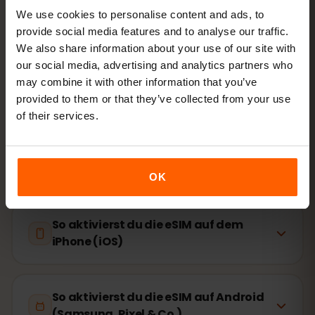
We use cookies to personalise content and ads, to
provide social media features and to analyse our traffic.
Lossurfen
Datenroaming in Mexiko an
We also share information about your use of our site with
our social media, advertising and analytics partners who
may combine it with other information that you’ve
Installation dauert nur 2 Minuten: iPhone
Einstellungen →
provided to them or that they’ve collected from your use
Mobilfunk → eSIM hinzufügen
, Android
Netzwerk &
of their services.
Internet → SIMs
. Die Laufzeit deines Pakets startet erst
mit der ersten Nutzung, nicht beim Kauf.
Gerät eSIM-fähig? Kompatibilität prüfen
OK
So aktivierst du die eSIM auf dem
iPhone (iOS)
So aktivierst du die eSIM auf Android
(Samsung, Pixel & Co.)