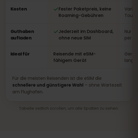
Kosten
Fester Paketpreis, keine
Variabe
Roaming-Gebühren
Touri
Guthaben
Jederzeit im Dashboard,
Nur vo
aufladen
ohne neue SIM
per A
Ideal für
Reisende mit eSIM-
Gerät
fähigem Gerät
lange
Für die meisten Reisenden ist die eSIM die
schnellere und günstigere Wahl
– ohne Wartezeit
am Flughafen.
Tabelle seitlich scrollen, um alle Spalten zu sehen.