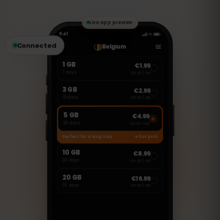
Dienste wie WhatsApp, FaceTime oder
Skype nutzen, um Anrufe zu tätigen oder
Nachrichten zu senden.