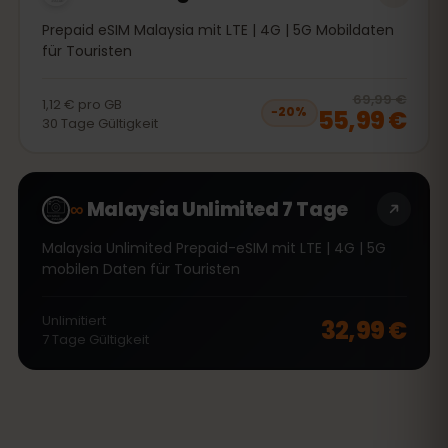
Prepaid eSIM Malaysia mit LTE | 4G | 5G Mobildaten
für Touristen
20
% 
69,99 €
1,12 €
pro
GB
55,99 €
−
20
%
30
Tage
Gültigkeit
∞
Malaysia Unlimited 7 Tage
Malaysia Unlimited Prepaid-eSIM mit LTE | 4G | 5G
mobilen Daten für Touristen
Unlimitiert
32,99 €
7
Tage
Gültigkeit