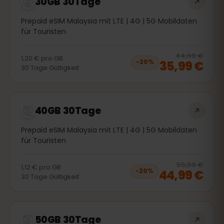
30GB 30Tage
Prepaid eSIM Malaysia mit LTE | 4G | 5G Mobildaten
für Touristen
20
% 
44,99 €
1,20 €
pro
GB
35,99 €
−
20
%
30
Tage
Gültigkeit
40GB 30Tage
Prepaid eSIM Malaysia mit LTE | 4G | 5G Mobildaten
für Touristen
20
% 
55,99 €
1,12 €
pro
GB
44,99 €
−
20
%
30
Tage
Gültigkeit
50GB 30Tage