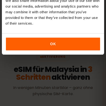
We also share information about your use of our site with
Pakete ansehen
our social media, advertising and analytics partners who
may combine it with other information that you’ve
Alle Angaben sind Richtwerte. Der tatsächliche Verbrauch
provided to them or that they’ve collected from your use
hängt von Gerät, App-Einstellungen und Nutzung ab.
of their services.
OK
AKTIVIERUNG
eSIM für Malaysia in
3
Schritten
aktivieren
In wenigen Minuten startklar – ganz ohne
physische SIM-Karte.