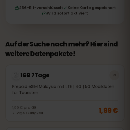
256-Bit-verschlüsselt
Keine Karte gespeichert
Wird sofort aktiviert
Auf der Suche nach mehr? Hier sind
weitere Datenpakete!
1GB 7Tage
Prepaid eSIM Malaysia mit LTE | 4G | 5G Mobildaten
für Touristen
1,99 €
pro
GB
1,99 €
7
Tage
Gültigkeit