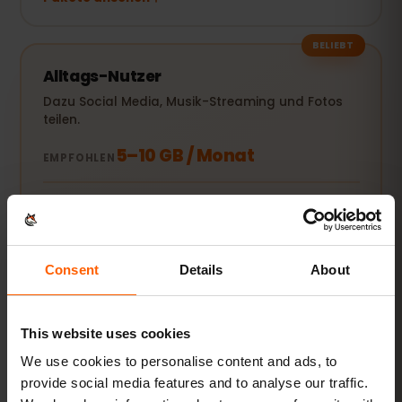
BELIEBT
Alltags-Nutzer
Dazu Social Media, Musik-Streaming und Fotos
teilen.
5–10 GB / Monat
EMPFOHLEN
Pakete ansehen
Consent
Details
About
Streamer & Hotspot
Videos, Videocalls und Laptop oder Tablet
mitversorgen.
This website uses cookies
20 GB+ oder Unlimited
We use cookies to personalise content and ads, to
EMPFOHLEN
provide social media features and to analyse our traffic.