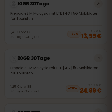
10GB 30Tage
Prepaid eSIM Malaysia mit LTE | 4G | 5G Mobildaten
für Touristen
20
% 
16,99 €
1,40 €
pro
GB
13,99 €
−
20
%
30
Tage
Gültigkeit
20GB 30Tage
Prepaid eSIM Malaysia mit LTE | 4G | 5G Mobildaten
für Touristen
20
% 
30,99 €
1,25 €
pro
GB
24,99 €
−
20
%
30
Tage
Gültigkeit