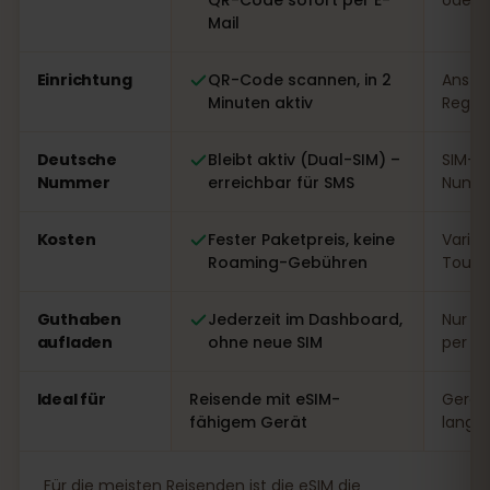
Mail
Einrichtung
QR-Code scannen, in 2
Ansteh
Minuten aktiv
Regist
Deutsche
Bleibt aktiv (Dual-SIM) –
SIM-W
Nummer
erreichbar für SMS
Numme
Kosten
Fester Paketpreis, keine
Variabe
Roaming-Gebühren
Touri
Guthaben
Jederzeit im Dashboard,
Nur vo
aufladen
ohne neue SIM
per A
Ideal für
Reisende mit eSIM-
Gerät
fähigem Gerät
lange
Für die meisten Reisenden ist die eSIM die