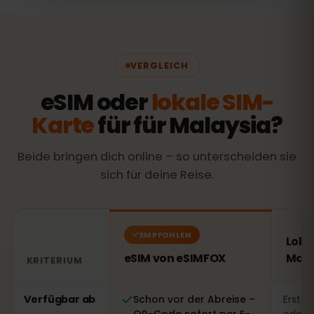
VERGLEICH
eSIM oder
lokale SIM-
Karte
für für Malaysia?
Beide bringen dich online – so unterscheiden sie
sich für deine Reise.
EMPFOHLEN
Loka
eSIM von eSIMFOX
Mala
KRITERIUM
Vergleich: eSIM von eSIMFOX gegenüber einer lokalen S
Verfügbar ab
Schon vor der Abreise –
Erst v
QR-Code sofort per E-
oder 