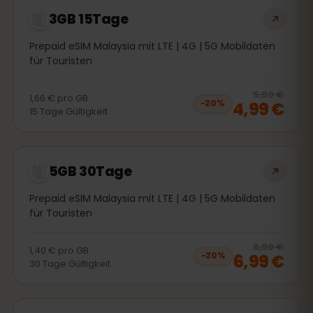
3GB 15Tage
Prepaid eSIM Malaysia mit LTE | 4G | 5G Mobildaten
für Touristen
20
% 
5,99 €
1,66 €
pro
GB
4,99 €
−
20
%
15
Tage
Gültigkeit
5GB 30Tage
Prepaid eSIM Malaysia mit LTE | 4G | 5G Mobildaten
für Touristen
20
% 
8,99 €
1,40 €
pro
GB
6,99 €
−
20
%
30
Tage
Gültigkeit