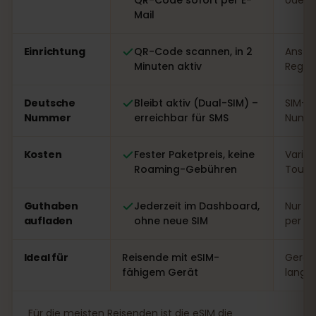
Mail
Einrichtung
QR-Code scannen, in 2
Ansteh
Minuten aktiv
Regist
Deutsche
Bleibt aktiv (Dual-SIM) –
SIM-W
Nummer
erreichbar für SMS
Numme
Kosten
Fester Paketpreis, keine
Variabe
Roaming-Gebühren
Touri
Guthaben
Jederzeit im Dashboard,
Nur vo
aufladen
ohne neue SIM
per A
Ideal für
Reisende mit eSIM-
Gerät
fähigem Gerät
lange
Für die meisten Reisenden ist die eSIM die