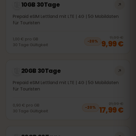
10GB 30Tage
Prepaid eSIM Lettland mit LTE | 4G | 5G Mobildaten
für Touristen
20
% 
11,99 €
1,00 €
pro
GB
9,99 €
−
20
%
30
Tage
Gültigkeit
20GB 30Tage
Prepaid eSIM Lettland mit LTE | 4G | 5G Mobildaten
für Touristen
20
% 
21,99 €
0,90 €
pro
GB
17,99 €
−
20
%
30
Tage
Gültigkeit