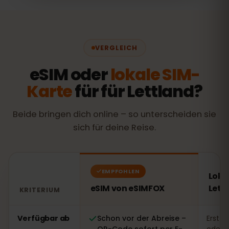
VERGLEICH
eSIM oder
lokale SIM-
Karte
für für Lettland?
Beide bringen dich online – so unterscheiden sie
sich für deine Reise.
EMPFOHLEN
Loka
eSIM von eSIMFOX
Lett
KRITERIUM
Vergleich: eSIM von eSIMFOX gegenüber einer lokalen S
Verfügbar ab
Schon vor der Abreise –
Erst v
QR-Code sofort per E-
oder 