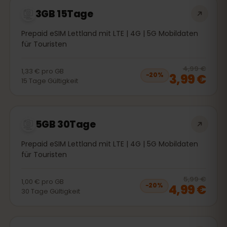
3GB 15Tage
Prepaid eSIM Lettland mit LTE | 4G | 5G Mobildaten
für Touristen
20
% 
4,99 €
1,33 €
pro
GB
3,99 €
−
20
%
15
Tage
Gültigkeit
5GB 30Tage
Prepaid eSIM Lettland mit LTE | 4G | 5G Mobildaten
für Touristen
20
% 
5,99 €
1,00 €
pro
GB
4,99 €
−
20
%
30
Tage
Gültigkeit