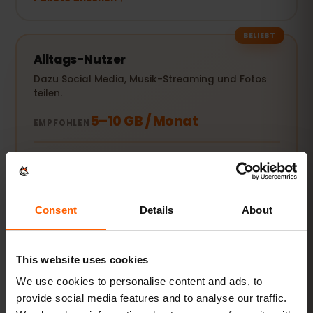
BELIEBT
Alltags-Nutzer
Dazu Social Media, Musik-Streaming und Fotos
teilen.
5–10 GB / Monat
EMPFOHLEN
Pakete ansehen
Consent
Details
About
Streamer & Hotspot
Videos, Videocalls und Laptop oder Tablet
mitversorgen.
This website uses cookies
20 GB+ oder Unlimited
We use cookies to personalise content and ads, to
EMPFOHLEN
provide social media features and to analyse our traffic.