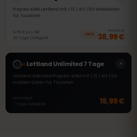
Prepaid eSIM Lettland mit LTE | 4G | 5G Mobildaten
für Touristen
20
% 
48,99 €
0,78 €
pro
GB
38,99 €
−
20
%
30
Tage
Gültigkeit
∞
Lettland Unlimited 7 Tage
Lettland Unlimited Prepaid-eSIM mit LTE | 4G | 5G
mobilen Daten für Touristen
Unlimitiert
19,99 €
7
Tage
Gültigkeit