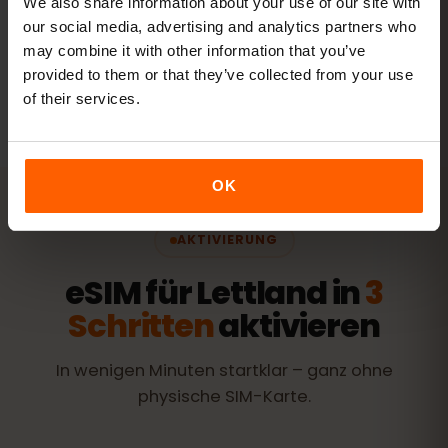
We also share information about your use of our site with
Pakete ansehen
our social media, advertising and analytics partners who
may combine it with other information that you’ve
Alle Angaben sind Richtwerte. Der tatsächliche Verbrauch
provided to them or that they’ve collected from your use
hängt von Gerät, App-Einstellungen und Nutzung ab.
of their services.
OK
AKTIVIERUNG
eSIM für Lettland in
3
Schritten
aktivieren
In wenigen Minuten startklar – ganz ohne
physische SIM-Karte.