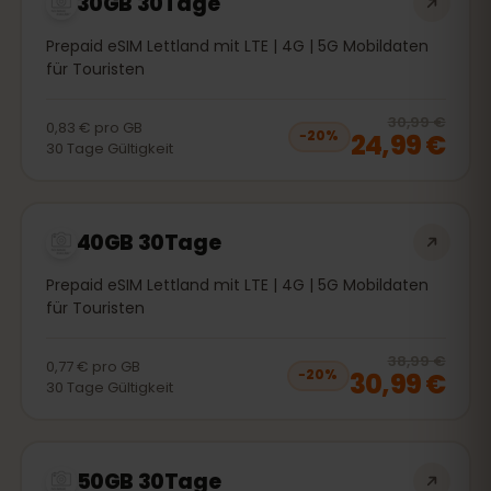
30GB 30Tage
Prepaid eSIM Lettland mit LTE | 4G | 5G Mobildaten
für Touristen
20
% 
30,99 €
0,83 €
pro
GB
24,99 €
−
20
%
30
Tage
Gültigkeit
40GB 30Tage
Prepaid eSIM Lettland mit LTE | 4G | 5G Mobildaten
für Touristen
20
% 
38,99 €
0,77 €
pro
GB
30,99 €
−
20
%
30
Tage
Gültigkeit
50GB 30Tage