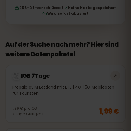
256-Bit-verschlüsselt
Keine Karte gespeichert
Wird sofort aktiviert
Auf der Suche nach mehr? Hier sind
weitere Datenpakete!
1GB 7Tage
Prepaid eSIM Lettland mit LTE | 4G | 5G Mobildaten
für Touristen
1,99 €
pro
GB
1,99 €
7
Tage
Gültigkeit