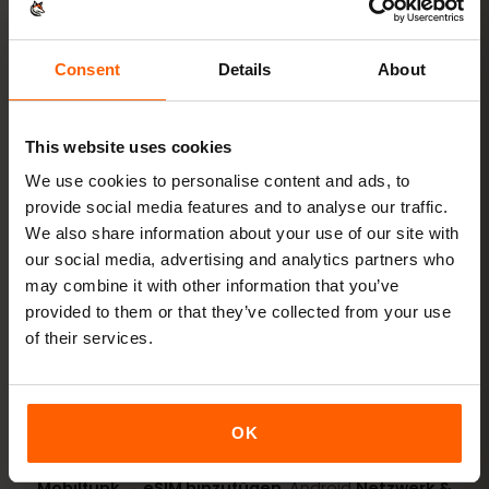
In wenigen Minuten startklar – ganz ohne
physische SIM-Karte.
Consent
Details
About
This website uses cookies
We use cookies to personalise content and ads, to
Paket kaufen
QR-Code sofort per E-Mail
provide social media features and to analyse our traffic.
We also share information about your use of our site with
our social media, advertising and analytics partners who
eSIM installieren
QR-Code zu Hause per
may combine it with other information that you’ve
WLAN scannen
provided to them or that they’ve collected from your use
of their services.
Lossurfen
Datenroaming in Katar an
OK
Installation dauert nur 2 Minuten: iPhone
Einstellungen →
Mobilfunk → eSIM hinzufügen
, Android
Netzwerk &