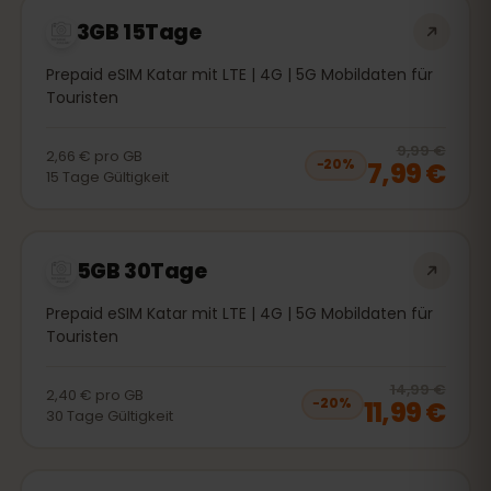
3GB 15Tage
Prepaid eSIM Katar mit LTE | 4G | 5G Mobildaten für
Touristen
20
% 
9,99 €
2,66 €
pro
GB
7,99 €
−
20
%
15
Tage
Gültigkeit
5GB 30Tage
Prepaid eSIM Katar mit LTE | 4G | 5G Mobildaten für
Touristen
20
% 
14,99 €
2,40 €
pro
GB
11,99 €
−
20
%
30
Tage
Gültigkeit