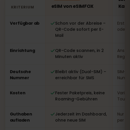
eSIM von eSIMFOX
Kata
KRITERIUM
Vergleich: eSIM von eSIMFOX gegenüber einer lokalen 
Verfügbar ab
Schon vor der Abreise –
Erst v
QR-Code sofort per E-
oder 
Mail
Einrichtung
QR-Code scannen, in 2
Ansteh
Minuten aktiv
Regist
Deutsche
Bleibt aktiv (Dual-SIM) –
SIM-W
Nummer
erreichbar für SMS
Numme
Kosten
Fester Paketpreis, keine
Variabe
Roaming-Gebühren
Touri
Guthaben
Jederzeit im Dashboard,
Nur vo
aufladen
ohne neue SIM
per A