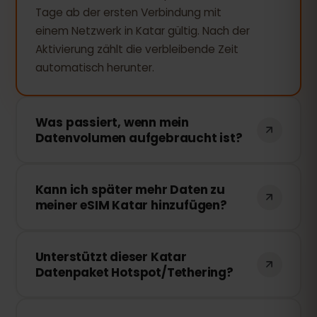
Tage ab der ersten Verbindung mit
einem Netzwerk in Katar gültig. Nach der
Aktivierung zählt die verbleibende Zeit
automatisch herunter.
Was passiert, wenn mein
Datenvolumen aufgebraucht ist?
Wenn Sie Ihr gesamtes Datenvolumen
Kann ich später mehr Daten zu
verbrauchen, wird Ihre Verbindung
meiner eSIM Katar hinzufügen?
unterbrochen. Sie können Ihr eSIM
bequem über Ihr eSIMFOX-Dashboard
Ja, Sie können jederzeit zusätzliches
aufladen und sofort weitersurfen.
Unterstützt dieser Katar
Datenvolumen kaufen, ohne die eSIM neu
Datenpaket Hotspot/Tethering?
zu installieren. Rufen Sie einfach Ihr Konto
auf und wählen Sie die gewünschte
Ja! Sie können Ihre mobile
Auflademenge.