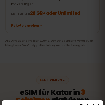
mitversorgen.
20 GB+ oder Unlimited
EMPFOHLEN
Pakete ansehen
Alle Angaben sind Richtwerte. Der tatsächliche Verbrauch
hängt von Gerät, App-Einstellungen und Nutzung ab.
AKTIVIERUNG
eSIM für Katar in
3
Schritten
aktivieren