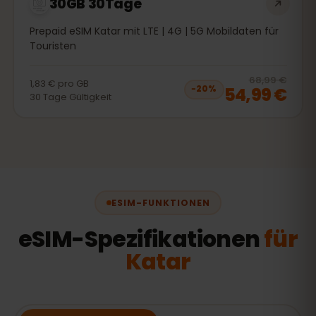
30GB 30Tage
Prepaid eSIM Katar mit LTE | 4G | 5G Mobildaten für
Touristen
20
% 
68,99 €
1,83 €
pro
GB
54,99 €
−
20
%
30
Tage
Gültigkeit
ESIM-FUNKTIONEN
eSIM-Spezifikationen
für
Katar