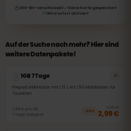
256-Bit-verschlüsselt
Keine Karte gespeichert
Wird sofort aktiviert
Auf der Suche nach mehr? Hier sind
weitere Datenpakete!
1GB 7Tage
Prepaid eSIM Katar mit LTE | 4G | 5G Mobildaten für
Touristen
20
% 
3,99 €
2,99 €
pro
GB
2,99 €
−
20
%
7
Tage
Gültigkeit