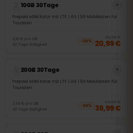
10GB 30Tage
Prepaid eSIM Katar mit LTE | 4G | 5G Mobildaten für
Touristen
20
% 
25,99 €
2,10 €
pro
GB
20,99 €
−
20
%
30
Tage
Gültigkeit
20GB 30Tage
Prepaid eSIM Katar mit LTE | 4G | 5G Mobildaten für
Touristen
20
% 
49,99 €
2,00 €
pro
GB
39,99 €
−
20
%
30
Tage
Gültigkeit