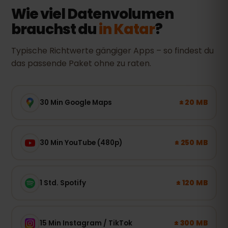
Wie viel Datenvolumen
brauchst du
in Katar
?
Typische Richtwerte gängiger Apps – so findest du
das passende Paket ohne zu raten.
± 20 MB
30 Min Google Maps
± 250 MB
30 Min YouTube (480p)
± 120 MB
1 Std. Spotify
± 300 MB
15 Min Instagram / TikTok