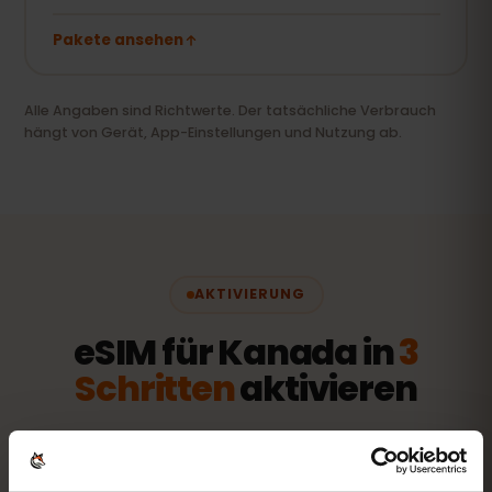
Pakete ansehen
Alle Angaben sind Richtwerte. Der tatsächliche Verbrauch
hängt von Gerät, App-Einstellungen und Nutzung ab.
AKTIVIERUNG
eSIM für Kanada in
3
Schritten
aktivieren
In wenigen Minuten startklar – ganz ohne
physische SIM-Karte.