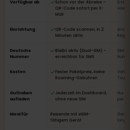
Verfügbar ab
Schon vor der Abreise –
Erst v
QR-Code sofort per E-
oder 
Mail
Einrichtung
QR-Code scannen, in 2
Ansteh
Minuten aktiv
Regist
Deutsche
Bleibt aktiv (Dual-SIM) –
SIM-W
Nummer
erreichbar für SMS
Numme
Kosten
Fester Paketpreis, keine
Variabe
Roaming-Gebühren
Touri
Guthaben
Jederzeit im Dashboard,
Nur vo
aufladen
ohne neue SIM
per A
Ideal für
Reisende mit eSIM-
Gerät
fähigem Gerät
lange