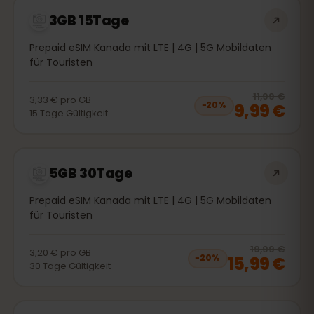
3GB 15Tage
Prepaid eSIM Kanada mit LTE | 4G | 5G Mobildaten
für Touristen
20
% 
11,99 €
3,33 €
pro
GB
9,99 €
−
20
%
15
Tage
Gültigkeit
5GB 30Tage
Prepaid eSIM Kanada mit LTE | 4G | 5G Mobildaten
für Touristen
20
% 
19,99 €
3,20 €
pro
GB
15,99 €
−
20
%
30
Tage
Gültigkeit