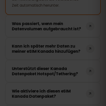
Zeit automatisch herunter.
Was passiert, wenn mein
Datenvolumen aufgebraucht ist?
Wenn Sie Ihr gesamtes Datenvolumen
Kann ich später mehr Daten zu
verbrauchen, wird Ihre Verbindung
meiner eSIM Kanada hinzufügen?
unterbrochen. Sie können Ihr eSIM
bequem über Ihr eSIMFOX-Dashboard
Ja, Sie können jederzeit zusätzliches
aufladen und sofort weitersurfen.
Unterstützt dieser Kanada
Datenvolumen kaufen, ohne die eSIM neu
Datenpaket Hotspot/Tethering?
zu installieren. Rufen Sie einfach Ihr Konto
auf und wählen Sie die gewünschte
Ja! Sie können Ihre mobile
Auflademenge.
Wie aktiviere ich diesen eSIM
Datenverbindung per Hotspot oder
Kanada Datenpaket?
Tethering mit anderen Geräten teilen.
Bitte beachten Sie, dass Geschwindigkeit