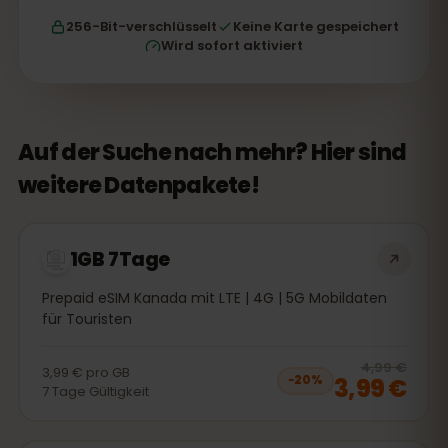
256-Bit-verschlüsselt
Keine Karte gespeichert
Wird sofort aktiviert
Auf der Suche nach mehr? Hier sind
weitere Datenpakete!
1GB 7Tage
Prepaid eSIM Kanada mit LTE | 4G | 5G Mobildaten
für Touristen
20
% 
4,99 €
3,99 €
pro
GB
3,99 €
−
20
%
7
Tage
Gültigkeit