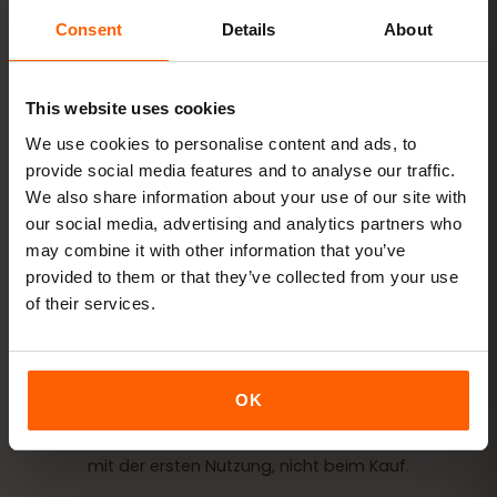
Consent
Details
About
This website uses cookies
Paket kaufen
QR-Code sofort per E-Mail
We use cookies to personalise content and ads, to
provide social media features and to analyse our traffic.
We also share information about your use of our site with
eSIM installieren
QR-Code zu Hause per
our social media, advertising and analytics partners who
WLAN scannen
may combine it with other information that you’ve
provided to them or that they’ve collected from your use
of their services.
Lossurfen
Datenroaming in Kanada an
Installation dauert nur 2 Minuten: iPhone
Einstellungen →
OK
Mobilfunk → eSIM hinzufügen
, Android
Netzwerk &
Internet → SIMs
. Die Laufzeit deines Pakets startet erst
mit der ersten Nutzung, nicht beim Kauf.