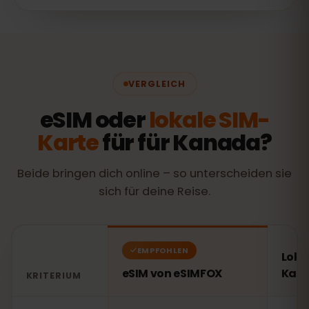
VERGLEICH
eSIM oder
lokale SIM-
Karte
für für Kanada?
Beide bringen dich online – so unterscheiden sie
sich für deine Reise.
EMPFOHLEN
Loka
eSIM von eSIMFOX
Kan
KRITERIUM
Vergleich: eSIM von eSIMFOX gegenüber einer lokalen 