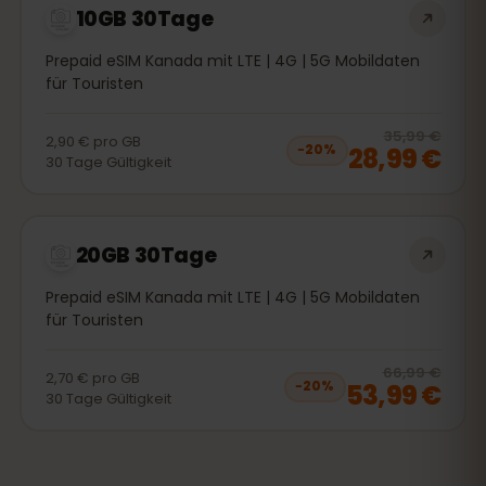
10GB 30Tage
Prepaid eSIM Kanada mit LTE | 4G | 5G Mobildaten
für Touristen
20
% 
35,99 €
2,90 €
pro
GB
28,99 €
−
20
%
30
Tage
Gültigkeit
20GB 30Tage
Prepaid eSIM Kanada mit LTE | 4G | 5G Mobildaten
für Touristen
20
% 
66,99 €
2,70 €
pro
GB
53,99 €
−
20
%
30
Tage
Gültigkeit