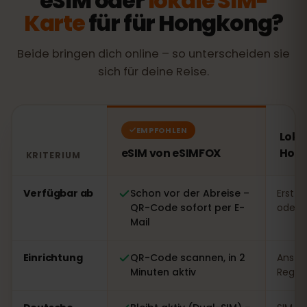
eSIM oder
lokale SIM-
Karte
für für Hongkong?
Beide bringen dich online – so unterscheiden sie
sich für deine Reise.
EMPFOHLEN
Loka
eSIM von eSIMFOX
Hon
KRITERIUM
Vergleich: eSIM von eSIMFOX gegenüber einer lokalen
Verfügbar ab
Schon vor der Abreise –
Erst v
QR-Code sofort per E-
oder 
Mail
Einrichtung
QR-Code scannen, in 2
Ansteh
Minuten aktiv
Regist