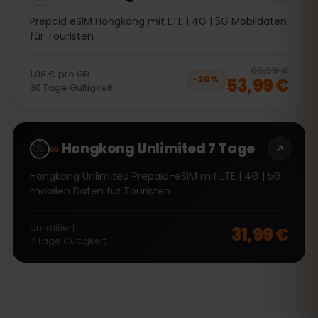
Prepaid eSIM Hongkong mit LTE | 4G | 5G Mobildaten
für Touristen
20
% 
66,99 €
1,08 €
pro
GB
53,99 €
−
20
%
30
Tage
Gültigkeit
∞
Hongkong Unlimited 7 Tage
Hongkong Unlimited Prepaid-eSIM mit LTE | 4G | 5G
mobilen Daten für Touristen
Unlimitiert
31,99 €
7
Tage
Gültigkeit