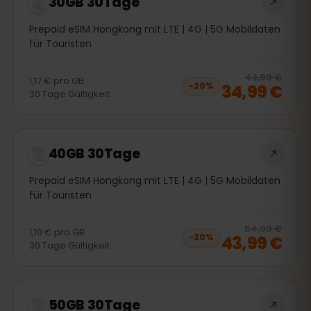
30GB 30Tage
Prepaid eSIM Hongkong mit LTE | 4G | 5G Mobildaten
für Touristen
20
% 
43,99 €
1,17 €
pro
GB
34,99 €
−
20
%
30
Tage
Gültigkeit
40GB 30Tage
Prepaid eSIM Hongkong mit LTE | 4G | 5G Mobildaten
für Touristen
20
% 
54,99 €
1,10 €
pro
GB
43,99 €
−
20
%
30
Tage
Gültigkeit
50GB 30Tage