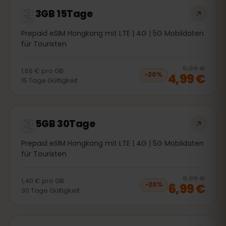
3GB 15Tage
Prepaid eSIM Hongkong mit LTE | 4G | 5G Mobildaten
für Touristen
20
% 
5,99 €
1,66 €
pro
GB
4,99 €
−
20
%
15
Tage
Gültigkeit
5GB 30Tage
Prepaid eSIM Hongkong mit LTE | 4G | 5G Mobildaten
für Touristen
20
% 
8,99 €
1,40 €
pro
GB
6,99 €
−
20
%
30
Tage
Gültigkeit