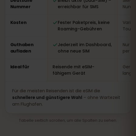
Deutsche
Bleibt aktiv (Dual-SIM) –
SIM-W
Nummer
erreichbar für SMS
Numme
Kosten
Fester Paketpreis, keine
Variabe
Roaming-Gebühren
Touri
Guthaben
Jederzeit im Dashboard,
Nur vo
aufladen
ohne neue SIM
per A
Ideal für
Reisende mit eSIM-
Gerät
fähigem Gerät
lange
Für die meisten Reisenden ist die eSIM die
schnellere und günstigere Wahl
– ohne Wartezeit
am Flughafen.
Tabelle seitlich scrollen, um alle Spalten zu sehen.