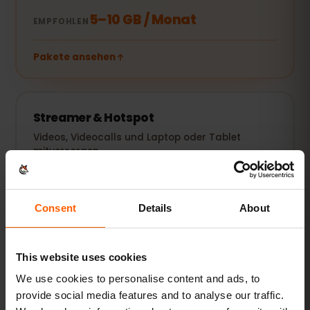
5–10 GB / Monat
EMPFOHLEN
Pakete ansehen
Streamer & Hotspot
Videos, Videocalls und Laptop oder Tablet
mitversorgen.
20 GB+ oder Unlimited
EMPFOHLEN
Consent
Details
About
Pakete ansehen
This website uses cookies
Alle Angaben sind Richtwerte. Der tatsächliche Verbrauch
hängt von Gerät, App-Einstellungen und Nutzung ab.
We use cookies to personalise content and ads, to
provide social media features and to analyse our traffic.