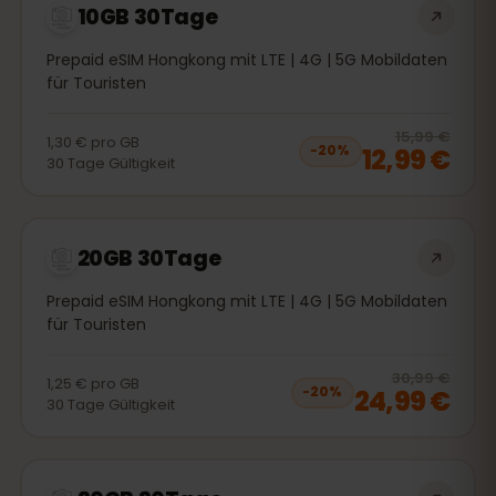
10GB 30Tage
Prepaid eSIM Hongkong mit LTE | 4G | 5G Mobildaten
für Touristen
20
% 
15,99 €
1,30 €
pro
GB
12,99 €
−
20
%
30
Tage
Gültigkeit
20GB 30Tage
Prepaid eSIM Hongkong mit LTE | 4G | 5G Mobildaten
für Touristen
20
% 
30,99 €
1,25 €
pro
GB
24,99 €
−
20
%
30
Tage
Gültigkeit