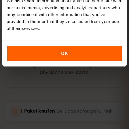
We also share information about your use of our site with
our social media, advertising and analytics partners who
may combine it with other information that you’ve
provided to them or that they’ve collected from your use
AKTIVIERUNG
of their services.
eSIM für Hongkong in
3
Schritten
aktivieren
OK
In wenigen Minuten startklar – ganz ohne
physische SIM-Karte.
Paket kaufen
QR-Code sofort per E-Mail