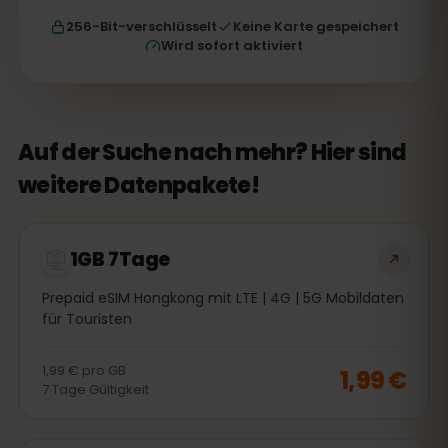
256-Bit-verschlüsselt
Keine Karte gespeichert
Wird sofort aktiviert
Auf der Suche nach mehr? Hier sind
weitere Datenpakete!
1GB 7Tage
Prepaid eSIM Hongkong mit LTE | 4G | 5G Mobildaten
für Touristen
1,99 €
pro
GB
1,99 €
7
Tage
Gültigkeit