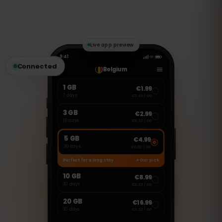
vorgesehen. Sie können jedoch VoIP-
Dienste wie WhatsApp, FaceTime oder
Skype nutzen, um Anrufe zu tätigen oder
Nachrichten zu senden.