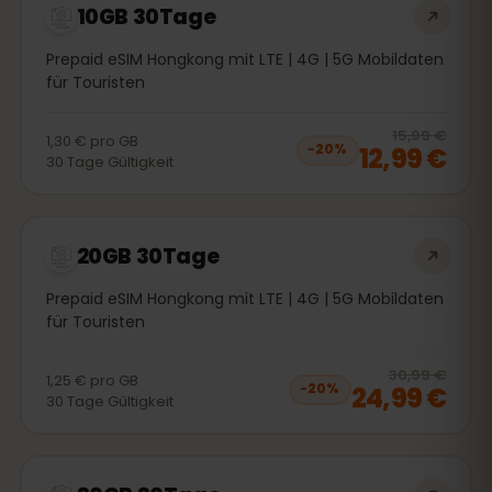
10GB 30Tage
Prepaid eSIM Hongkong mit LTE | 4G | 5G Mobildaten
für Touristen
20
% 
15,99 €
1,30 €
pro
GB
12,99 €
−
20
%
30
Tage
Gültigkeit
20GB 30Tage
Prepaid eSIM Hongkong mit LTE | 4G | 5G Mobildaten
für Touristen
20
% 
30,99 €
1,25 €
pro
GB
24,99 €
−
20
%
30
Tage
Gültigkeit