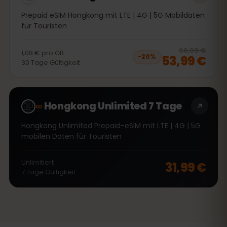
Prepaid eSIM Hongkong mit LTE | 4G | 5G Mobildaten
für Touristen
20
% 
66,99 €
1,08 €
pro
GB
53,99 €
−
20
%
30
Tage
Gültigkeit
∞
Hongkong Unlimited 7 Tage
Hongkong Unlimited Prepaid-eSIM mit LTE | 4G | 5G
mobilen Daten für Touristen
Unlimitiert
31,99 €
7
Tage
Gültigkeit