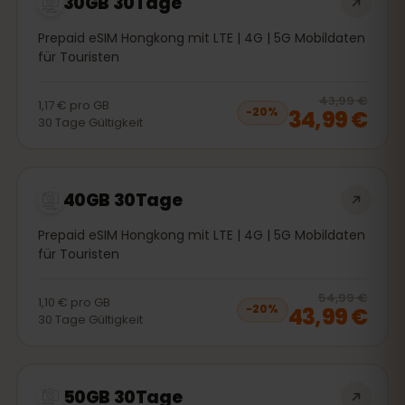
30GB 30Tage
Prepaid eSIM Hongkong mit LTE | 4G | 5G Mobildaten
für Touristen
20
% 
43,99 €
1,17 €
pro
GB
34,99 €
−
20
%
30
Tage
Gültigkeit
40GB 30Tage
Prepaid eSIM Hongkong mit LTE | 4G | 5G Mobildaten
für Touristen
20
% 
54,99 €
1,10 €
pro
GB
43,99 €
−
20
%
30
Tage
Gültigkeit
50GB 30Tage