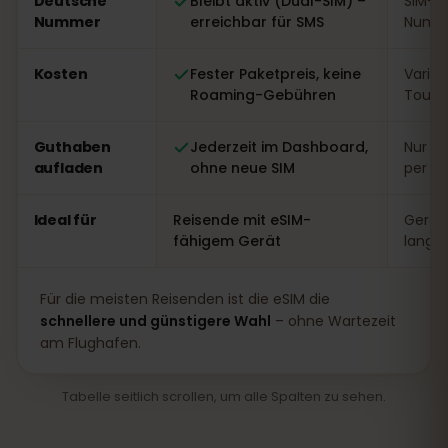
Deutsche
Bleibt aktiv (Dual-SIM) –
SIM-W
Nummer
erreichbar für SMS
Numme
Kosten
Fester Paketpreis, keine
Variabe
Roaming-Gebühren
Touri
Guthaben
Jederzeit im Dashboard,
Nur vo
aufladen
ohne neue SIM
per A
Ideal für
Reisende mit eSIM-
Gerät
fähigem Gerät
lange
Für die meisten Reisenden ist die eSIM die
schnellere und günstigere Wahl
– ohne Wartezeit
am Flughafen.
Tabelle seitlich scrollen, um alle Spalten zu sehen.