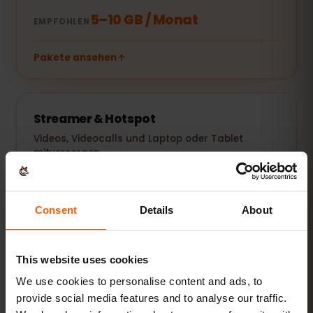
5–10 GB / Monat
EMPFOHLEN
Pakete ansehen
Streamer & Hotspot
Videos, Videocalls und Laptop oder Tablet
mitversorgen.
20 GB+ oder Unlimited
EMPFOHLEN
Consent
Details
About
Pakete ansehen
This website uses cookies
Alle Angaben sind Richtwerte. Der tatsächliche Verbrauch
hängt von Gerät, App-Einstellungen und Nutzung ab.
We use cookies to personalise content and ads, to
provide social media features and to analyse our traffic.