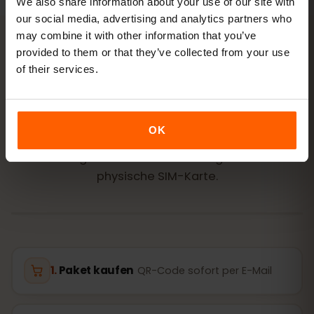
We also share information about your use of our site with
our social media, advertising and analytics partners who
may combine it with other information that you’ve
provided to them or that they’ve collected from your use
AKTIVIERUNG
of their services.
eSIM für Hongkong in
3
Schritten
aktivieren
OK
In wenigen Minuten startklar – ganz ohne
physische SIM-Karte.
Paket kaufen
QR-Code sofort per E-Mail