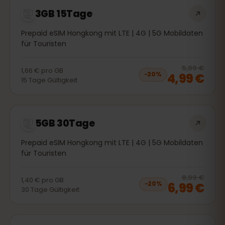
3GB 15Tage
Prepaid eSIM Hongkong mit LTE | 4G | 5G Mobildaten
für Touristen
20
% 
5,99 €
1,66 €
pro
GB
4,99 €
−
20
%
15
Tage
Gültigkeit
5GB 30Tage
Prepaid eSIM Hongkong mit LTE | 4G | 5G Mobildaten
für Touristen
20
% 
8,99 €
1,40 €
pro
GB
6,99 €
−
20
%
30
Tage
Gültigkeit