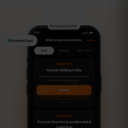
vorgesehen. Sie können jedoch VoIP-
Dienste wie WhatsApp, FaceTime oder
Skype nutzen, um Anrufe zu tätigen oder
Nachrichten zu senden.