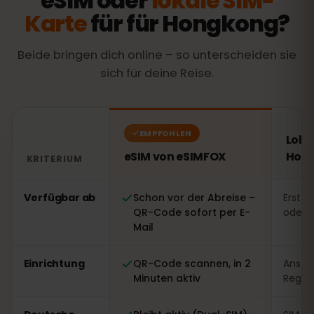
eSIM oder
lokale SIM-
Karte
für für Hongkong?
Beide bringen dich online – so unterscheiden sie
sich für deine Reise.
EMPFOHLEN
Loka
eSIM von eSIMFOX
Hon
KRITERIUM
Vergleich: eSIM von eSIMFOX gegenüber einer lokalen
Verfügbar ab
Schon vor der Abreise –
Erst v
QR-Code sofort per E-
oder 
Mail
Einrichtung
QR-Code scannen, in 2
Ansteh
Minuten aktiv
Regist