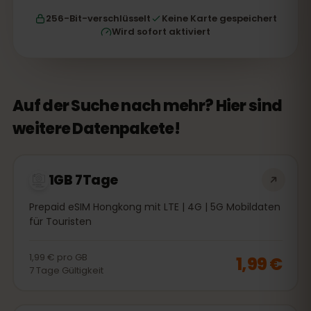
256-Bit-verschlüsselt
Keine Karte gespeichert
Wird sofort aktiviert
Auf der Suche nach mehr? Hier sind
weitere Datenpakete!
1GB 7Tage
Prepaid eSIM Hongkong mit LTE | 4G | 5G Mobildaten
für Touristen
1,99 €
pro
GB
1,99 €
7
Tage
Gültigkeit