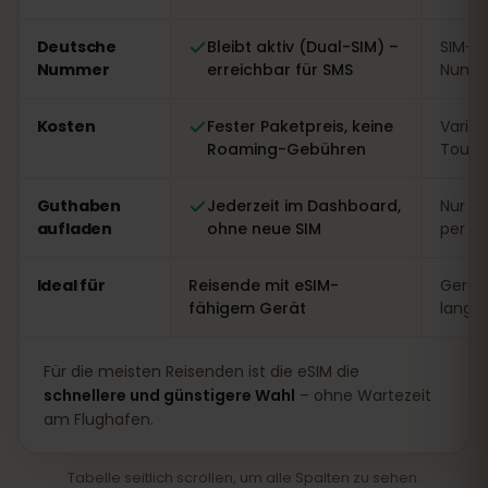
Deutsche
Bleibt aktiv (Dual-SIM) –
SIM-W
Nummer
erreichbar für SMS
Numme
Kosten
Fester Paketpreis, keine
Variabe
Roaming-Gebühren
Touri
Guthaben
Jederzeit im Dashboard,
Nur vo
aufladen
ohne neue SIM
per A
Ideal für
Reisende mit eSIM-
Gerät
fähigem Gerät
lange
Für die meisten Reisenden ist die eSIM die
schnellere und günstigere Wahl
– ohne Wartezeit
am Flughafen.
Tabelle seitlich scrollen, um alle Spalten zu sehen.