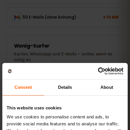
± 10 MB
50 E-Mails (ohne Anhang)
Wenig-Surfer
Karten, WhatsApp und E-Mails – online, wenn es
nötig ist.
1–3 GB / Woche
EMPFOHLEN
Pakete ansehen
Consent
Details
About
BELIEBT
This website uses cookies
Alltags-Nutzer
We use cookies to personalise content and ads, to
Dazu Social Media, Musik-Streaming und Fotos
provide social media features and to analyse our traffic.
teilen.