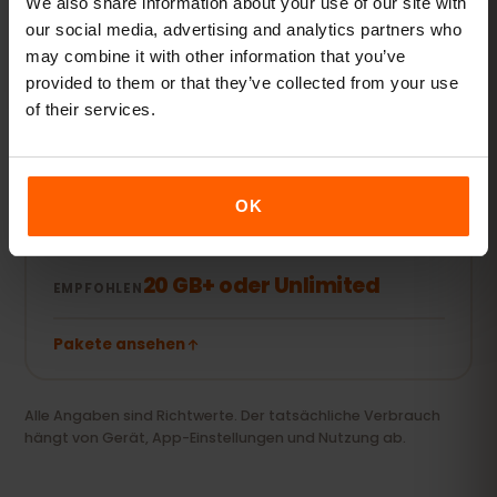
We also share information about your use of our site with
5–10 GB / Monat
our social media, advertising and analytics partners who
EMPFOHLEN
may combine it with other information that you’ve
provided to them or that they’ve collected from your use
Pakete ansehen
of their services.
Streamer & Hotspot
OK
Videos, Videocalls und Laptop oder Tablet
mitversorgen.
20 GB+ oder Unlimited
EMPFOHLEN
Pakete ansehen
Alle Angaben sind Richtwerte. Der tatsächliche Verbrauch
hängt von Gerät, App-Einstellungen und Nutzung ab.