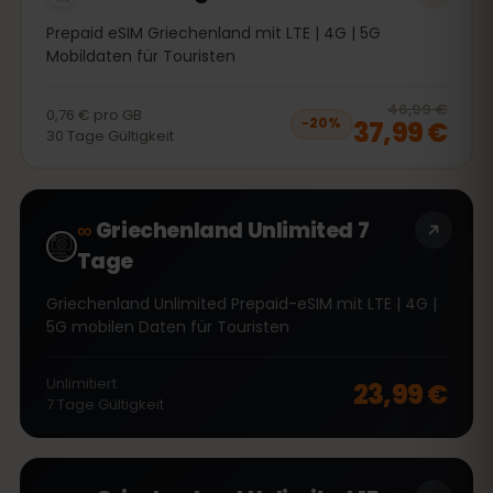
Prepaid eSIM Griechenland mit LTE | 4G | 5G
Mobildaten für Touristen
20
% 
46,99 €
0,76 €
pro
GB
37,99 €
−
20
%
30
Tage
Gültigkeit
∞
Griechenland Unlimited 7
Tage
Griechenland Unlimited Prepaid-eSIM mit LTE | 4G |
5G mobilen Daten für Touristen
Unlimitiert
23,99 €
7
Tage
Gültigkeit