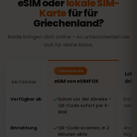
eSIM oder
lokale SIM-
Karte
für für
Griechenland?
Beide bringen dich online – so unterscheiden sie
sich für deine Reise.
EMPFOHLEN
Loka
eSIM von eSIMFOX
Grie
KRITERIUM
Vergleich: eSIM von eSIMFOX gegenüber einer lokalen 
Verfügbar ab
Schon vor der Abreise –
Erst v
QR-Code sofort per E-
oder 
Mail
Einrichtung
QR-Code scannen, in 2
Ansteh
Minuten aktiv
Regist