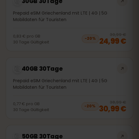
30GB 30Tage
Prepaid eSIM Griechenland mit LTE | 4G | 5G
Mobildaten für Touristen
20
% 
30,99 €
0,83 €
pro
GB
24,99 €
−
20
%
30
Tage
Gültigkeit
40GB 30Tage
Prepaid eSIM Griechenland mit LTE | 4G | 5G
Mobildaten für Touristen
20
% 
38,99 €
0,77 €
pro
GB
30,99 €
−
20
%
30
Tage
Gültigkeit
50GB 30Tage