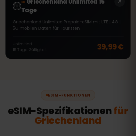
∞
Griechenland Unlimited 15
Tage
Griechenland Unlimited Prepaid-eSIM mit LTE | 4G |
5G mobilen Daten für Touristen
Unlimitiert
39,99 €
15
Tage
Gültigkeit
ESIM-FUNKTIONEN
eSIM-Spezifikationen
für
Griechenland