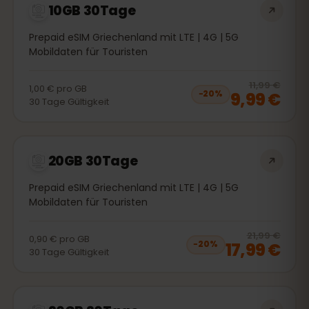
10GB 30Tage
Prepaid eSIM Griechenland mit LTE | 4G | 5G
Mobildaten für Touristen
20
% 
11,99 €
1,00 €
pro
GB
9,99 €
−
20
%
30
Tage
Gültigkeit
20GB 30Tage
Prepaid eSIM Griechenland mit LTE | 4G | 5G
Mobildaten für Touristen
20
% 
21,99 €
0,90 €
pro
GB
17,99 €
−
20
%
30
Tage
Gültigkeit