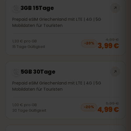
3GB 15Tage
Prepaid eSIM Griechenland mit LTE | 4G | 5G
Mobildaten für Touristen
20
% 
4,99 €
1,33 €
pro
GB
3,99 €
−
20
%
15
Tage
Gültigkeit
5GB 30Tage
Prepaid eSIM Griechenland mit LTE | 4G | 5G
Mobildaten für Touristen
20
% 
5,99 €
1,00 €
pro
GB
4,99 €
−
20
%
30
Tage
Gültigkeit