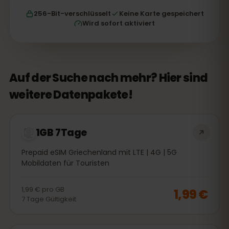
256-Bit-verschlüsselt
Keine Karte gespeichert
Wird sofort aktiviert
Auf der Suche nach mehr? Hier sind
weitere Datenpakete!
1GB 7Tage
Prepaid eSIM Griechenland mit LTE | 4G | 5G
Mobildaten für Touristen
1,99 €
pro
GB
1,99 €
7
Tage
Gültigkeit