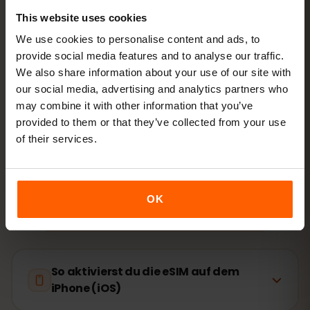
This website uses cookies
eSIM installieren
QR-Code zu Hause per
We use cookies to personalise content and ads, to
WLAN scannen
provide social media features and to analyse our traffic.
We also share information about your use of our site with
our social media, advertising and analytics partners who
Lossurfen
Datenroaming in Gibraltar an
may combine it with other information that you’ve
provided to them or that they’ve collected from your use
of their services.
Installation dauert nur 2 Minuten: iPhone
Einstellungen →
Mobilfunk → eSIM hinzufügen
, Android
Netzwerk &
Internet → SIMs
. Die Laufzeit deines Pakets startet erst
mit der ersten Nutzung, nicht beim Kauf.
OK
Gerät eSIM-fähig? Kompatibilität prüfen
So aktivierst du die eSIM auf dem
iPhone (iOS)