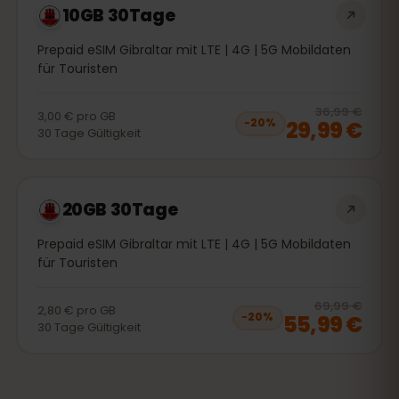
10GB 30Tage
Prepaid eSIM Gibraltar mit LTE | 4G | 5G Mobildaten
für Touristen
20
% 
36,99 €
3,00 €
pro
GB
29,99 €
−
20
%
30
Tage
Gültigkeit
20GB 30Tage
Prepaid eSIM Gibraltar mit LTE | 4G | 5G Mobildaten
für Touristen
20
% 
69,99 €
2,80 €
pro
GB
55,99 €
−
20
%
30
Tage
Gültigkeit