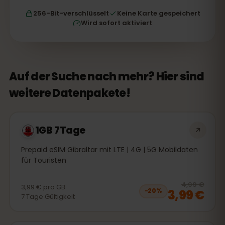
256-Bit-verschlüsselt
Keine Karte gespeichert
Wird sofort aktiviert
Auf der Suche nach mehr? Hier sind
weitere Datenpakete!
1GB 7Tage
Prepaid eSIM Gibraltar mit LTE | 4G | 5G Mobildaten
für Touristen
20
% 
4,99 €
3,99 €
pro
GB
3,99 €
−
20
%
7
Tage
Gültigkeit