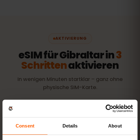
AKTIVIERUNG
eSIM für Gibraltar in
3
Schritten
aktivieren
In wenigen Minuten startklar – ganz ohne
physische SIM-Karte.
Consent
Details
About
Paket kaufen
QR-Code sofort per E-Mail