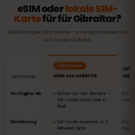
eSIM oder
lokale SIM-
Karte
für für Gibraltar?
Beide bringen dich online – so unterscheiden sie
sich für deine Reise.
EMPFOHLEN
Loka
eSIM von eSIMFOX
Gibr
KRITERIUM
Vergleich: eSIM von eSIMFOX gegenüber einer lokalen S
Verfügbar ab
Schon vor der Abreise –
Erst v
QR-Code sofort per E-
oder 
Mail
Einrichtung
QR-Code scannen, in 2
Ansteh
Minuten aktiv
Regist