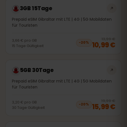
3GB 15Tage
Prepaid eSIM Gibraltar mit LTE | 4G | 5G Mobildaten
für Touristen
20
% 
13,99 €
3,66 €
pro
GB
10,99 €
−
20
%
15
Tage
Gültigkeit
5GB 30Tage
Prepaid eSIM Gibraltar mit LTE | 4G | 5G Mobildaten
für Touristen
20
% 
19,99 €
3,20 €
pro
GB
15,99 €
−
20
%
30
Tage
Gültigkeit