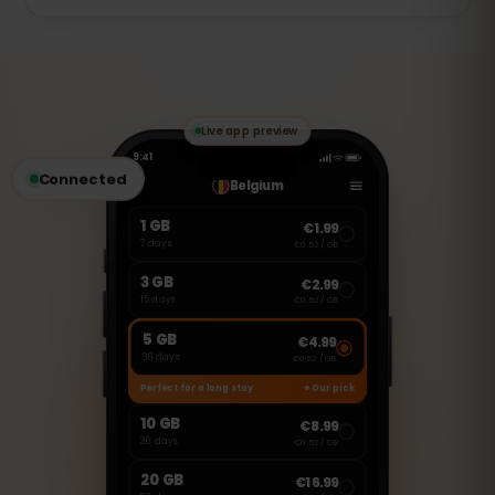
müssen Sie eine neue eSIM erwerben.
Diese eSIM ist nur für mobile Daten
vorgesehen. Sie können jedoch VoIP-
Dienste wie WhatsApp, FaceTime oder
Skype nutzen, um Anrufe zu tätigen oder
Nachrichten zu senden.