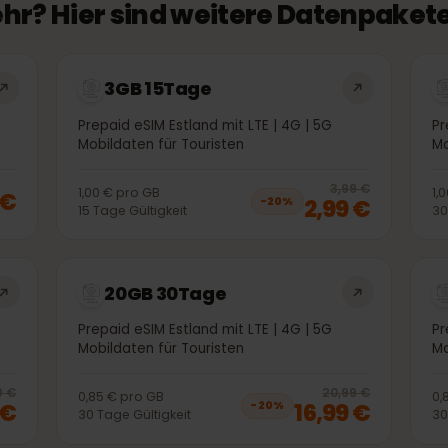
mehr? Hier sind weitere Datenpa
3GB 15Tage
G
Prepaid eSIM Estland mit LTE | 4G | 5G
Mobildaten für Touristen
20
% 
3,99 €
1,00 €
pro
GB
99 €
2,99 €
−
20
%
15
Tage
Gültigkeit
20GB 30Tage
G
Prepaid eSIM Estland mit LTE | 4G | 5G
Mobildaten für Touristen