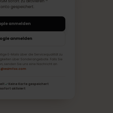
 Ihre eSIM sofort zu aktivieren –
 Ihrem Konto gespeichert.
Mit Apple anmelden
it Google anmelden
ur wichtige E-Mails über die Servicequalität zu
ch Neuigkeiten über Sonderangebote. Falls Sie
 möchten, senden Sie uns eine Nachricht an
support@esimfox.com
schlüsselt
Keine Karte gespeichert
Wird sofort aktiviert