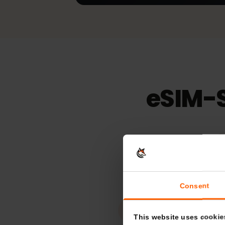
4G | 5G mobilen Daten für Touristen
Unlimitiert
39,
15
Tage
Gültigkeit
eSIM-