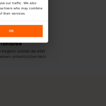
About
o analyse our traffic. We also
nalytics partners who may combine
r use of their services.
ke
Beste Abdeckung
lisa
Tele2
OK
ngsrichtlinie
tsdauer beginnt, sobald die eSIM
ung zu einem unterstützten Netz