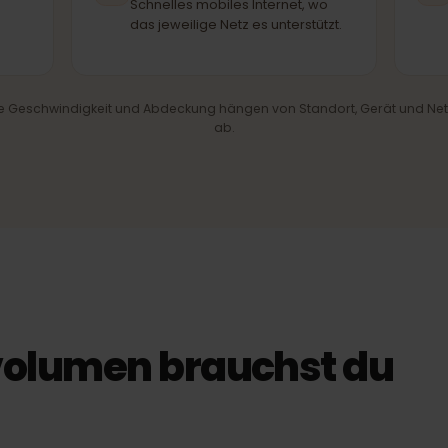
Telia
Elisa
ARTNERNETZ
PARTNERNETZ
hl
4G/LTE & 5G
are
Schnelles mobiles Internet, wo
les
das jeweilige Netz es unterstützt.
iche Geschwindigkeit und Abdeckung hängen von Standort, Gerät 
ab.