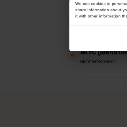
Consent
Funktioniert 
This website uses coo
Estland
We use cookies to perso
share information about
it with other informatio
Hotspot / Te
Unbegrenzt
eKYC (Identi
Nicht erforderlich