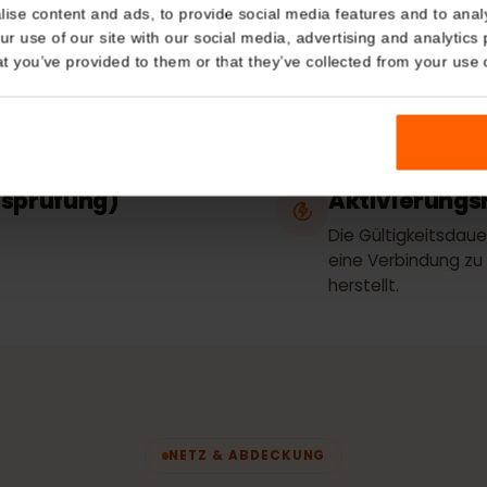
Details
in
Tarifart
kies
Nur Daten
nalise content and ads, to provide social media features and t
 your use of our site with our social media, advertising and a
n that you’ve provided to them or that they’ve collected from you
thering
Netzwer
Telia
E
tätsprüfung)
Aktivieru
Die Gültigkei
eine Verbind
herstellt.