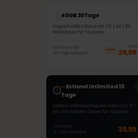
1
0,90 €
pro
GB
8,
−
20
%
30
Tage
Gültigkeit
40GB 30Tage
Prepaid eSIM Estland mit LTE | 4G | 5
Mobildaten für Touristen
3
0,75 €
pro
GB
29,
−
20
%
30
Tage
Gültigkeit
∞
Estland Unlimited 15
Tage
Estland Unlimited Prepaid-eSIM mit LT