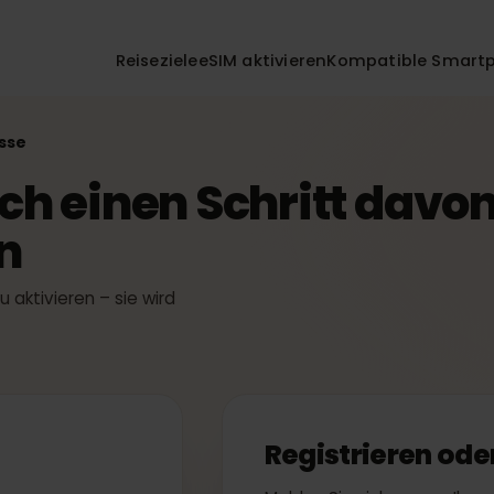
Reiseziele
eSIM aktivieren
Kompatible 
 Kasse
noch einen Schritt dav
en
t zu aktivieren – sie wird
t.
n
Registrieren