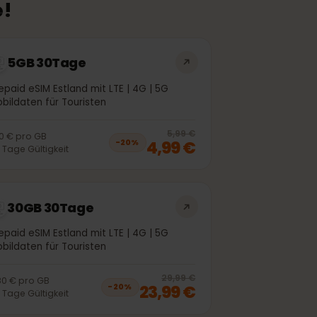
kete!
5GB 30Tage
Prepaid eSIM Estland mit LTE | 4G | 5G
Mobildaten für Touristen
off, was
3,99 €
, now
2,99 €
20
% off, was
5
5,99 €
1,00 €
pro
GB
4,99 €
−
20
%
30
Tage
Gültigkeit
30GB 30Tage
Prepaid eSIM Estland mit LTE | 4G | 5G
Mobildaten für Touristen