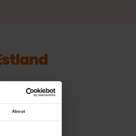
r Estland
räte