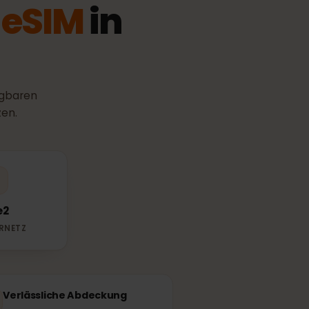
ne
eSIM
in
 verfügbaren
e nutzen.