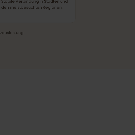
Tele2
PARTNERNETZ
Verlässliche Abdeckung
Stabile Verbindung in Städten und
den meistbesuchten Regionen.
und Netzauslastung