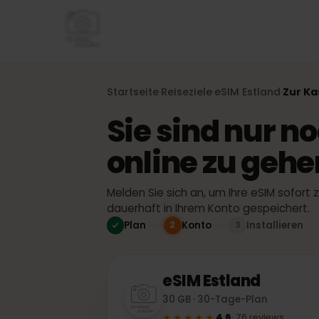
Startseite
Reiseziele
eSIM
Estland
Zur
›
›
›
Sie sind nur 
online zu geh
Melden Sie sich an, um Ihre eSIM sofor
dauerhaft in Ihrem Konto gespeicher
Plan
Konto
Installiere
2
3
eSIM
Estland
30 GB · 30-Tage-Plan