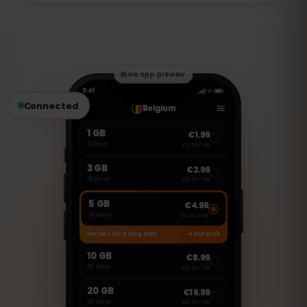
müssen Sie eine neue eSIM erwerben.
Diese eSIM ist nur für mobile Daten
vorgesehen. Sie können jedoch VoIP-
Dienste wie WhatsApp, FaceTime oder
Skype nutzen, um Anrufe zu tätigen oder
Nachrichten zu senden.