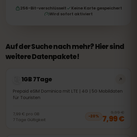
256-Bit-verschlüsselt
Keine Karte gespeichert
Wird sofort aktiviert
Auf der Suche nach mehr? Hier sind
weitere Datenpakete!
1GB 7Tage
Prepaid eSIM Dominica mit LTE | 4G | 5G Mobildaten
für Touristen
20
% 
9,99 €
7,99 €
pro
GB
7,99 €
−
20
%
7
Tage
Gültigkeit