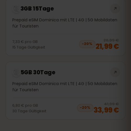
3GB 15Tage
Prepaid eSIM Dominica mit LTE | 4G | 5G Mobildaten
für Touristen
20
% 
26,99 €
7,33 €
pro
GB
21,99 €
−
20
%
15
Tage
Gültigkeit
5GB 30Tage
Prepaid eSIM Dominica mit LTE | 4G | 5G Mobildaten
für Touristen
20
% 
41,99 €
6,80 €
pro
GB
33,99 €
−
20
%
30
Tage
Gültigkeit