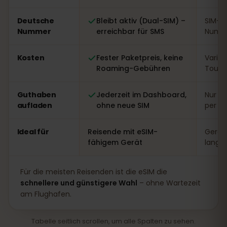
Deutsche
Bleibt aktiv (Dual-SIM) –
SIM-W
Nummer
erreichbar für SMS
Numme
Kosten
Fester Paketpreis, keine
Variabe
Roaming-Gebühren
Touri
Guthaben
Jederzeit im Dashboard,
Nur vo
aufladen
ohne neue SIM
per A
Ideal für
Reisende mit eSIM-
Gerät
fähigem Gerät
lange
Für die meisten Reisenden ist die eSIM die
schnellere und günstigere Wahl
– ohne Wartezeit
am Flughafen.
Tabelle seitlich scrollen, um alle Spalten zu sehen.