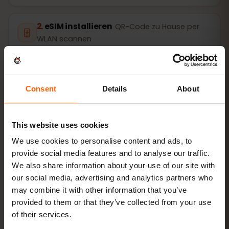
eSIM installieren
QR-Code zu Hause per
WLAN scannen
Lossurfen
Datenroaming auf Dominica an
Consent
Details
About
Installation dauert nur 2 Minuten: iPhone
Einstellungen →
Mobilfunk → eSIM hinzufügen
, Android
Netzwerk &
This website uses cookies
Internet → SIMs
. Die Laufzeit deines Pakets startet erst
We use cookies to personalise content and ads, to
mit der ersten Nutzung, nicht beim Kauf.
provide social media features and to analyse our traffic.
We also share information about your use of our site with
Gerät eSIM-fähig? Kompatibilität prüfen
our social media, advertising and analytics partners who
may combine it with other information that you’ve
provided to them or that they’ve collected from your use
So aktivierst du die eSIM auf dem
of their services.
iPhone (iOS)