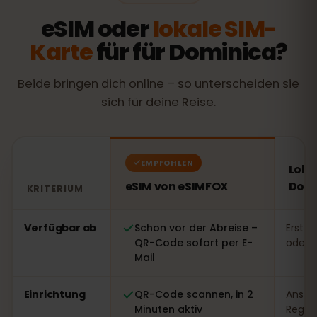
eSIM oder
lokale SIM-
Karte
für für Dominica?
Beide bringen dich online – so unterscheiden sie
sich für deine Reise.
EMPFOHLEN
Loka
eSIM von eSIMFOX
Domi
KRITERIUM
Vergleich: eSIM von eSIMFOX gegenüber einer lokalen 
Verfügbar ab
Schon vor der Abreise –
Erst v
QR-Code sofort per E-
oder 
Mail
Einrichtung
QR-Code scannen, in 2
Ansteh
Minuten aktiv
Regist