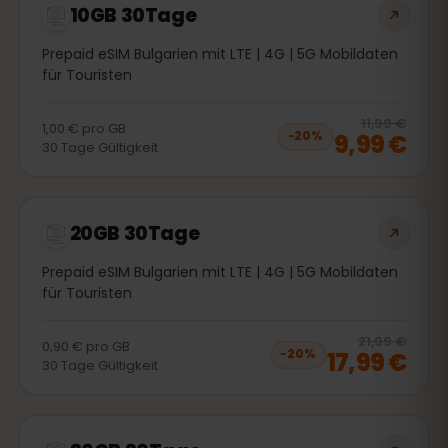
10GB 30Tage
Prepaid eSIM Bulgarien mit LTE | 4G | 5G Mobildaten
für Touristen
20
% 
11,99 €
1,00 €
pro
GB
9,99 €
−
20
%
30
Tage
Gültigkeit
20GB 30Tage
Prepaid eSIM Bulgarien mit LTE | 4G | 5G Mobildaten
für Touristen
20
% 
21,99 €
0,90 €
pro
GB
17,99 €
−
20
%
30
Tage
Gültigkeit