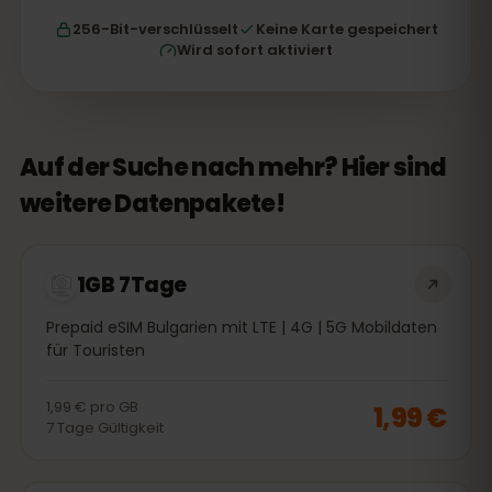
256-Bit-verschlüsselt
Keine Karte gespeichert
Wird sofort aktiviert
Auf der Suche nach mehr? Hier sind
weitere Datenpakete!
1GB 7Tage
Prepaid eSIM Bulgarien mit LTE | 4G | 5G Mobildaten
für Touristen
1,99 €
pro
GB
1,99 €
7
Tage
Gültigkeit