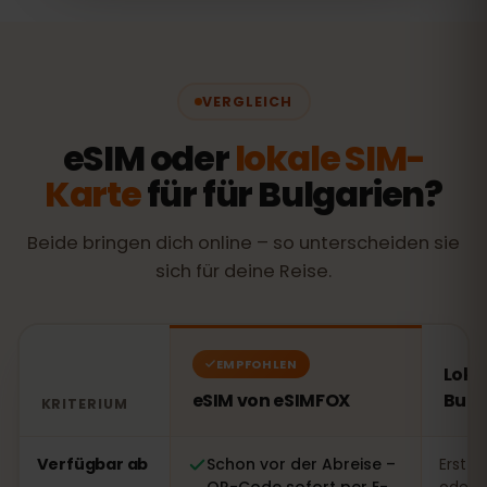
VERGLEICH
eSIM oder
lokale SIM-
Karte
für für Bulgarien?
Beide bringen dich online – so unterscheiden sie
sich für deine Reise.
EMPFOHLEN
Loka
eSIM von eSIMFOX
Bulg
KRITERIUM
Vergleich: eSIM von eSIMFOX gegenüber einer lokalen S
Verfügbar ab
Schon vor der Abreise –
Erst v
QR-Code sofort per E-
oder 