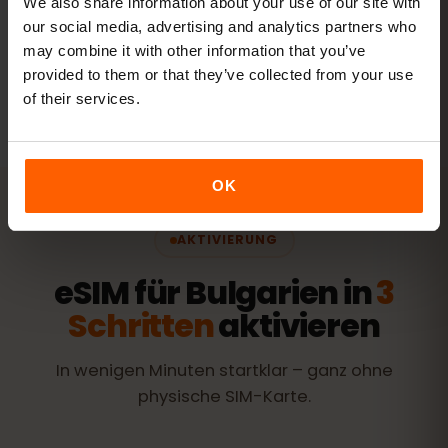
We also share information about your use of our site with
Pakete ansehen
our social media, advertising and analytics partners who
may combine it with other information that you’ve
Alle Angaben sind Richtwerte. Der tatsächliche Verbrauch
provided to them or that they’ve collected from your use
hängt von Gerät, App-Einstellungen und Nutzung ab.
of their services.
OK
AKTIVIERUNG
eSIM für Bulgarien in
3
Schritten
aktivieren
In wenigen Minuten startklar – ganz ohne
physische SIM-Karte.