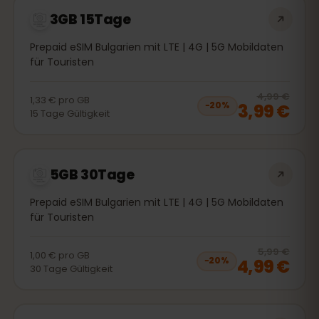
3GB 15Tage
Prepaid eSIM Bulgarien mit LTE | 4G | 5G Mobildaten
für Touristen
20
% 
4,99 €
1,33 €
pro
GB
3,99 €
−
20
%
15
Tage
Gültigkeit
5GB 30Tage
Prepaid eSIM Bulgarien mit LTE | 4G | 5G Mobildaten
für Touristen
20
% 
5,99 €
1,00 €
pro
GB
4,99 €
−
20
%
30
Tage
Gültigkeit