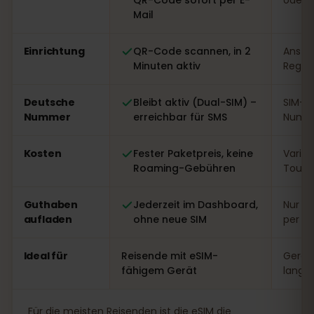
Mail
Einrichtung
QR-Code scannen, in 2
Ansteh
Minuten aktiv
Regist
Deutsche
Bleibt aktiv (Dual-SIM) –
SIM-W
Nummer
erreichbar für SMS
Numme
Kosten
Fester Paketpreis, keine
Variabe
Roaming-Gebühren
Touri
Guthaben
Jederzeit im Dashboard,
Nur vo
aufladen
ohne neue SIM
per A
Ideal für
Reisende mit eSIM-
Gerät
fähigem Gerät
lange
Für die meisten Reisenden ist die eSIM die