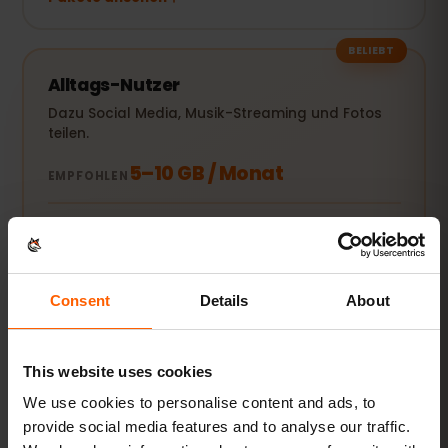
BELIEBT
Alltags-Nutzer
Dazu Social Media, Musik-Streaming und Fotos
teilen.
5–10 GB / Monat
EMPFOHLEN
Pakete ansehen
Consent
Details
About
Streamer & Hotspot
Videos, Videocalls und Laptop oder Tablet
mitversorgen.
This website uses cookies
20 GB+ oder Unlimited
We use cookies to personalise content and ads, to
EMPFOHLEN
provide social media features and to analyse our traffic.