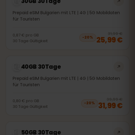
30GB 30Tage
Prepaid eSIM Bulgarien mit LTE | 4G | 5G Mobildaten
für Touristen
20
% 
31,99 €
0,87 €
pro
GB
25,99 €
−
20
%
30
Tage
Gültigkeit
40GB 30Tage
Prepaid eSIM Bulgarien mit LTE | 4G | 5G Mobildaten
für Touristen
20
% 
39,99 €
0,80 €
pro
GB
31,99 €
−
20
%
30
Tage
Gültigkeit
50GB 30Tage