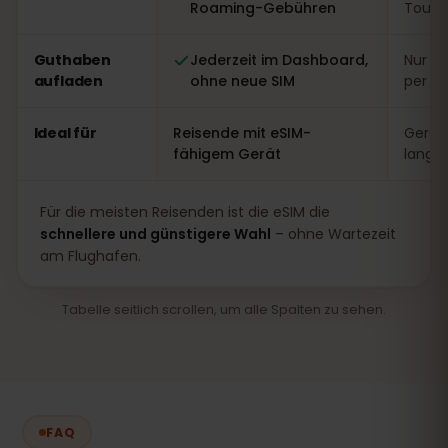
Roaming-Gebühren
Touri
Guthaben
Jederzeit im Dashboard,
Nur vo
aufladen
ohne neue SIM
per A
Ideal für
Reisende mit eSIM-
Gerät
fähigem Gerät
lange
Für die meisten Reisenden ist die eSIM die
schnellere und günstigere Wahl
– ohne Wartezeit
am Flughafen.
Tabelle seitlich scrollen, um alle Spalten zu sehen.
FAQ