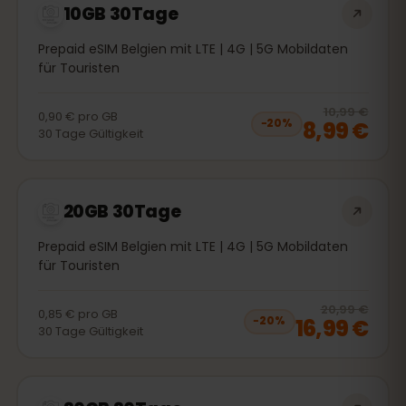
10GB 30Tage
Prepaid eSIM Belgien mit LTE | 4G | 5G Mobildaten
für Touristen
20
% 
10,99 €
0,90 €
pro
GB
8,99 €
−
20
%
30
Tage
Gültigkeit
20GB 30Tage
Prepaid eSIM Belgien mit LTE | 4G | 5G Mobildaten
für Touristen
20
% 
20,99 €
0,85 €
pro
GB
16,99 €
−
20
%
30
Tage
Gültigkeit