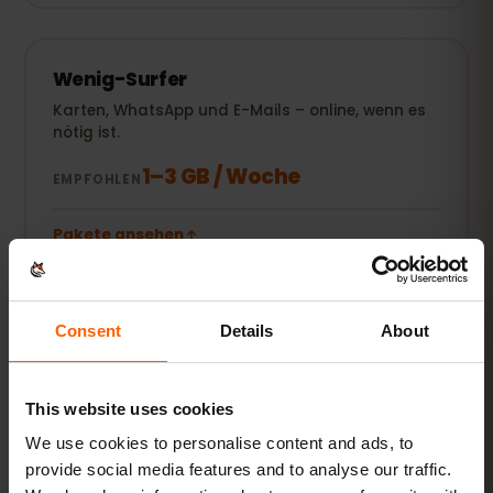
Wenig-Surfer
Karten, WhatsApp und E-Mails – online, wenn es
nötig ist.
1–3 GB / Woche
EMPFOHLEN
Pakete ansehen
BELIEBT
Alltags-Nutzer
Consent
Details
About
Dazu Social Media, Musik-Streaming und Fotos
teilen.
This website uses cookies
5–10 GB / Monat
EMPFOHLEN
We use cookies to personalise content and ads, to
provide social media features and to analyse our traffic.
Pakete ansehen