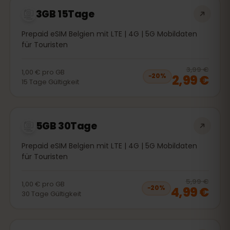
3GB 15Tage
Prepaid eSIM Belgien mit LTE | 4G | 5G Mobildaten
für Touristen
20
% 
3,99 €
1,00 €
pro
GB
2,99 €
−
20
%
15
Tage
Gültigkeit
5GB 30Tage
Prepaid eSIM Belgien mit LTE | 4G | 5G Mobildaten
für Touristen
20
% 
5,99 €
1,00 €
pro
GB
4,99 €
−
20
%
30
Tage
Gültigkeit