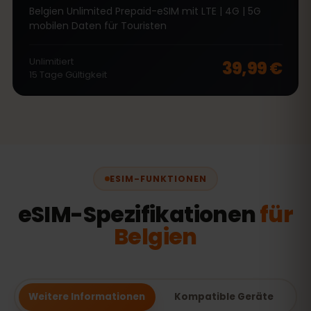
Belgien Unlimited Prepaid-eSIM mit LTE | 4G | 5G
mobilen Daten für Touristen
Unlimitiert
39,99 €
15
Tage
Gültigkeit
ESIM-FUNKTIONEN
eSIM-Spezifikationen
für
Belgien
Weitere Informationen
Kompatible Geräte