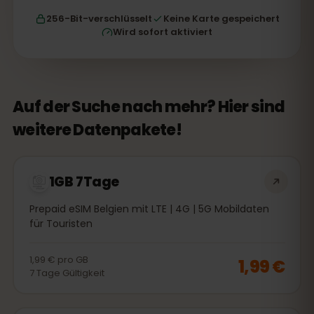
256-Bit-verschlüsselt
Keine Karte gespeichert
Wird sofort aktiviert
Auf der Suche nach mehr? Hier sind
weitere Datenpakete!
1GB 7Tage
Prepaid eSIM Belgien mit LTE | 4G | 5G Mobildaten
für Touristen
1,99 €
pro
GB
1,99 €
7
Tage
Gültigkeit