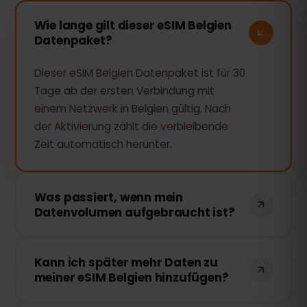
Wie lange gilt dieser eSIM Belgien
Datenpaket?
Dieser eSIM Belgien Datenpaket ist für 30
Tage ab der ersten Verbindung mit
einem Netzwerk in Belgien gültig. Nach
der Aktivierung zählt die verbleibende
Zeit automatisch herunter.
Was passiert, wenn mein
Datenvolumen aufgebraucht ist?
Wenn Sie Ihr gesamtes Datenvolumen
Kann ich später mehr Daten zu
verbrauchen, wird Ihre Verbindung
meiner eSIM Belgien hinzufügen?
unterbrochen. Sie können Ihr eSIM
bequem über Ihr eSIMFOX-Dashboard