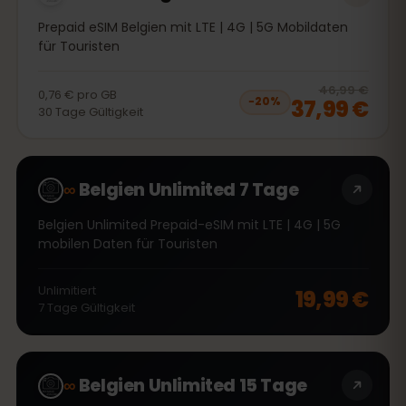
Prepaid eSIM Belgien mit LTE | 4G | 5G Mobildaten
für Touristen
20
% 
46,99 €
0,76 €
pro
GB
37,99 €
−
20
%
30
Tage
Gültigkeit
∞
Belgien Unlimited 7 Tage
Belgien Unlimited Prepaid-eSIM mit LTE | 4G | 5G
mobilen Daten für Touristen
Unlimitiert
19,99 €
7
Tage
Gültigkeit
∞
Belgien Unlimited 15 Tage