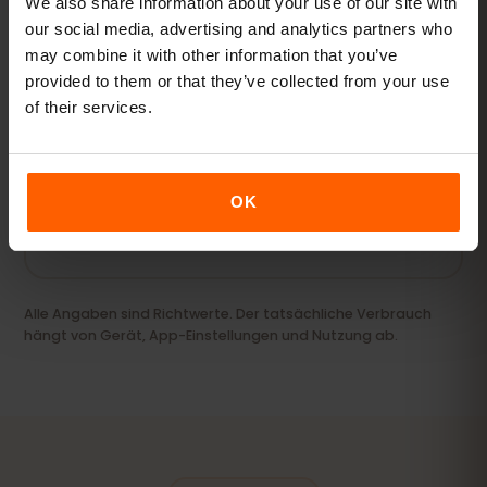
We also share information about your use of our site with
our social media, advertising and analytics partners who
may combine it with other information that you’ve
provided to them or that they’ve collected from your use
Streamer & Hotspot
of their services.
Videos, Videocalls und Laptop oder Tablet
mitversorgen.
20 GB+ oder Unlimited
EMPFOHLEN
OK
Pakete ansehen
Alle Angaben sind Richtwerte. Der tatsächliche Verbrauch
hängt von Gerät, App-Einstellungen und Nutzung ab.