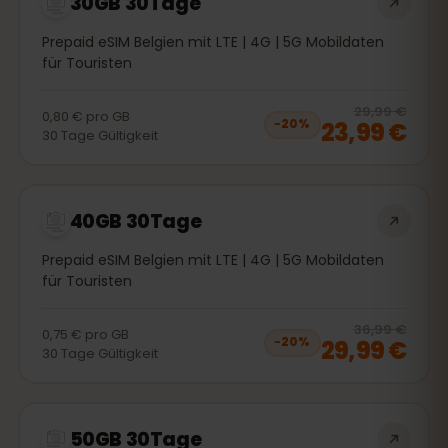
30GB 30Tage
Prepaid eSIM Belgien mit LTE | 4G | 5G Mobildaten
für Touristen
20
% 
29,99 €
0,80 €
pro
GB
23,99 €
−
20
%
30
Tage
Gültigkeit
40GB 30Tage
Prepaid eSIM Belgien mit LTE | 4G | 5G Mobildaten
für Touristen
20
% 
36,99 €
0,75 €
pro
GB
29,99 €
−
20
%
30
Tage
Gültigkeit
50GB 30Tage