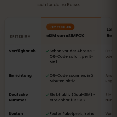
sich für deine Reise.
EMPFOHLEN
Loka
eSIM von eSIMFOX
Belg
KRITERIUM
Vergleich: eSIM von eSIMFOX gegenüber einer lokalen S
Verfügbar ab
Schon vor der Abreise –
Erst v
QR-Code sofort per E-
oder 
Mail
Einrichtung
QR-Code scannen, in 2
Ansteh
Minuten aktiv
Regist
Deutsche
Bleibt aktiv (Dual-SIM) –
SIM-W
Nummer
erreichbar für SMS
Numme
Kosten
Fester Paketpreis, keine
Variabe