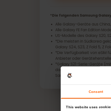
Holen Sie sich jetz
*Die folgenden Samsung Gal
Alle Galaxy-Geräte aus Ch
Alle Galaxy FE Fan Edition 
US-Modelle des Galaxy S20,
*Die meisten in Südkorea 
Galaxy S24, S23, Z Fold 5, Z 
*Die Verfügbarkeit von eSIM
Anbieter oder Geräteherste
*Galaxy S21-Serie-Geräte 
das One UI 4-Update install
Samsung-Gerät eSIM-fähig 