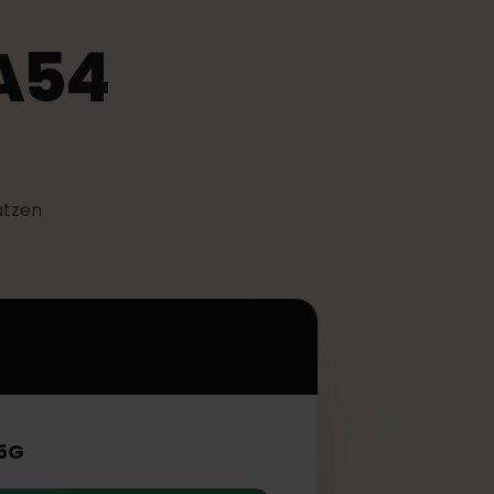
y A54
eSIM nutzen
.
5G