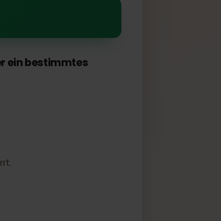
 A54 5G
in
er oder ein bestimmtes
tsperrt.