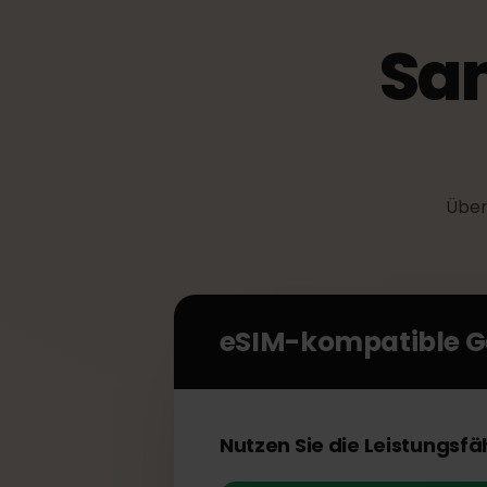
Sa
Ü
eSIM-kompatible 