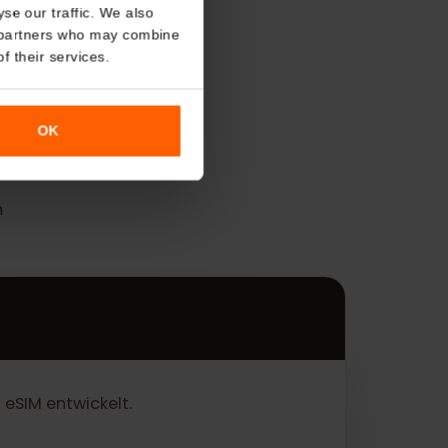
About
o analyse our traffic. We also
nalytics partners who may combine
r use of their services.
OK
genden