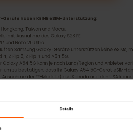
t eine eSIM für Ihr Samsung Galaxy A54 5G
axy-Geräte haben KEINE eSIM-Unterstützung:
ina, Hongkong, Taiwan und Macau.
Modelle, mit Ausnahme des Galaxy S23 FE.
 S21* und Note 20 Ultra.
gekauften Samsung Galaxy-Geräte unterstützen keine eS
Fold 4, Z Flip 5, Z Flip 4 und A54 5G.
 für Galaxy A54 5G kann je nach Land/Region und Anbieter 
ller, um zu bestätigen, dass Ihr Galaxy A54 5G-Gerät eSI
(mit Ausnahme der FE-Modelle) aus Kanada und den USA 
iert ist. Bitte kontaktieren Sie Ihren Anbieter oder Geräte
ist.