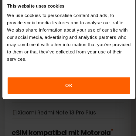
This website uses cookies
Xiaomi 14 Pro
We use cookies to personalise content and ads, to
provide social media features and to analyse our traffic.
We also share information about your use of our site with
Xiaomi 14T
our social media, advertising and analytics partners who
may combine it with other information that you’ve provided
Xiaomi 14T Pro
to them or that they’ve collected from your use of their
services.
Xiaomi 15
Xiaomi Redmi Note 11 Pro 5G
OK
Xiaomi Redmi Note 13 Pro
Xiaomi Redmi Note 13 Pro Plus
*
eSIM kompatibel mit
Motorola