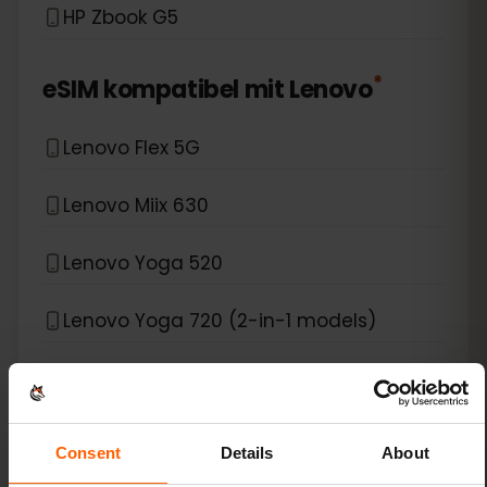
HP Zbook G5
*
eSIM kompatibel mit
Lenovo
Lenovo Flex 5G
Lenovo Miix 630
Lenovo Yoga 520
Lenovo Yoga 720 (2-in-1 models)
Lenovo Yoga C630
Lenovo ThinkPad X1 Carbon Gen 9
Consent
Details
About