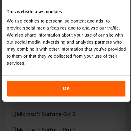
Lenovo ThinkPad X1 Fold
This website uses cookies
Lenovo ThinkPad X1 Nano
We use cookies to personalise content and ads, to
provide social media features and to analyse our traffic.
Lenovo ThinkPad X1 Titanium Yoga 2-in-1
We also share information about your use of our site with
our social media, advertising and analytics partners who
Lenovo ThinkPad X12 Detachable
may combine it with other information that you’ve provided
to them or that they’ve collected from your use of their
services.
*
eSIM kompatibel mit
Microsoft
Microsoft Surface Duo
OK
Microsoft Surface Duo 2
Microsoft Surface Go 3
Microsoft Surface Pro 9