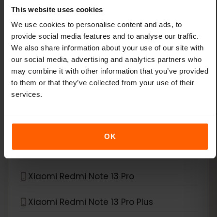
This website uses cookies
Xiaomi 14
We use cookies to personalise content and ads, to
provide social media features and to analyse our traffic.
Xiaomi 14 Pro
We also share information about your use of our site with
our social media, advertising and analytics partners who
may combine it with other information that you’ve provided
Xiaomi 14T
to them or that they’ve collected from your use of their
services.
Xiaomi 14T Pro
Xiaomi 15
OK
Xiaomi Redmi Note 11 Pro 5G
Xiaomi Redmi Note 13 Pro
Xiaomi Redmi Note 13 Pro Plus