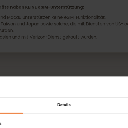
eine eSIM für Ihr Google Pixel Fold
-Geräte haben KEINE eSIM-Unterstützung:
g und Macau unterstützen keine eSIM-Funktionalität.
lien, Taiwan und Japan sowie solche, die mit Diensten vo
ft wurden.
üdostasien und mit Verizon-Dienst gekauft wurden.