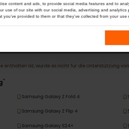
MEHR
Details
eSIM Geräte
kies
nalise content and ads, to provide social media features and t
Unsere eSIM-Karten funktionieren auch mit den fol
 your use of our site with our social media, advertising and a
n that you’ve provided to them or that they’ve collected from you
Geräten.
iste enthalten ist, wurde es nicht für die Unterstützu
*
ung