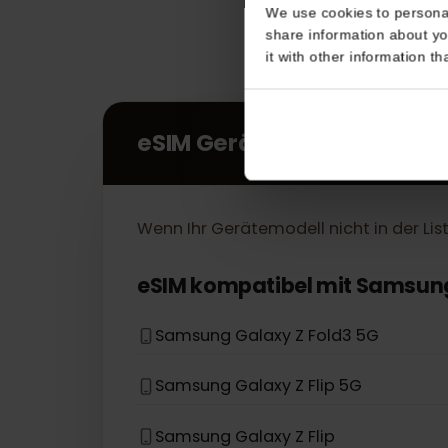
Consent
This website uses coo
We use cookies to perso
share information about
it with other informatio
eSIM Geräte
Wenn Ihr Gerätemodell nicht in der L
eSIM kompatibel mit
Sams