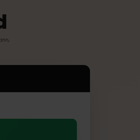
old
tzen kann,