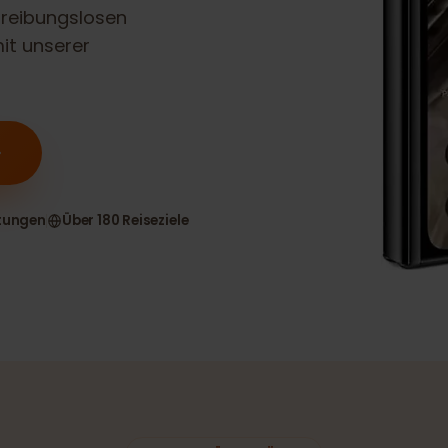
d
eSIM-
nen reibungslosen
n mit unserer
n
ewertungen
Über 180 Reiseziele