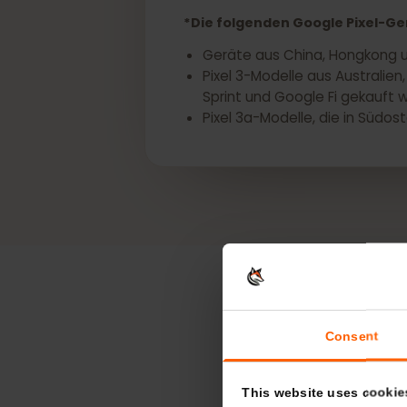
Holen Sie sich jetzt 
*Die folgenden Google Pixel
Geräte aus China, Hongkon
Pixel 3-Modelle aus Austra
Sprint und Google Fi gekau
Pixel 3a-Modelle, die in S