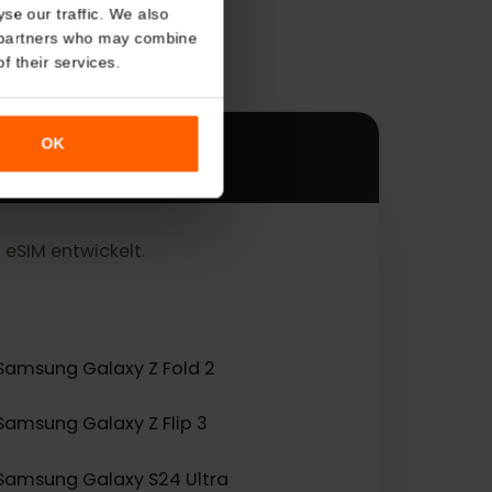
About
o analyse our traffic. We also
genden
nalytics partners who may combine
r use of their services.
OK
ng von eSIM entwickelt.