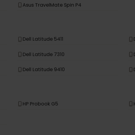
Asus NovaGo TP370QL
Asus Acer Swift 7
Asus TravelMate Spin P4
Dell Latitude 5411
Dell Latitude 7310
Dell Latitude 9410