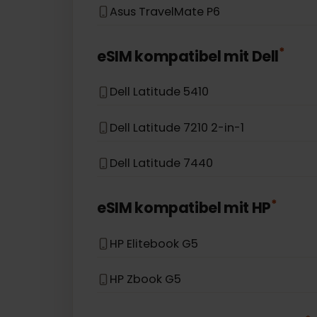
Asus Mini Transformer T103HAF
Asus Accer Swift 3
Asus TravelMate P6
*
eSIM kompatibel mit
Dell
Dell Latitude 5410
Dell Latitude 7210 2-in-1
Dell Latitude 7440
*