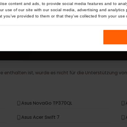
Details
MEHR
eSIM Geräte
kies
nalise content and ads, to provide social media features and t
 your use of our site with our social media, advertising and a
n that you’ve provided to them or that they’ve collected from you
Unsere eSIM-Karten funktionieren auch mit den fol
Geräten.
iste enthalten ist, wurde es nicht für die Unterstützu