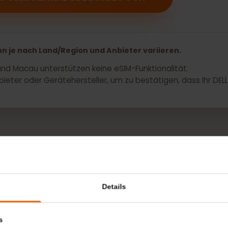
enen Optionen sehen, ist Ihr Gerät möglicherweis
eine eSIM für Ihr Dell Latitude 5411
kann je nach Land/Region und Anbieter variieren.
g und Macau unterstützen keine eSIM-Funktionalität.
n Anbieter oder Gerätehersteller, um zu bestätigen, dass I