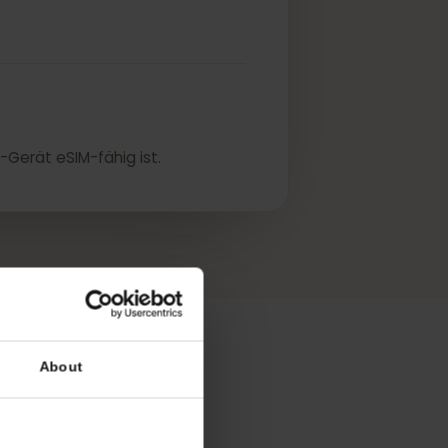
e nicht für eSIM entsperrt.
hr DELL-Gerät eSIM-fähig ist.