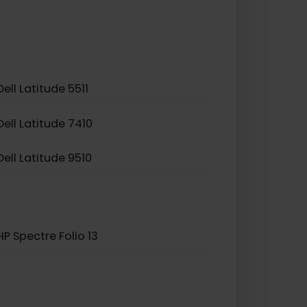
Asus Vivobook Flip 14 TP401NA
Asus TravelMate P2
Dell Latitude 5511
Dell Latitude 7410
Dell Latitude 9510