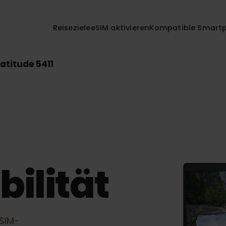
Reiseziele
eSIM aktivieren
Kompatible 
ll Latitude 5411
bilität