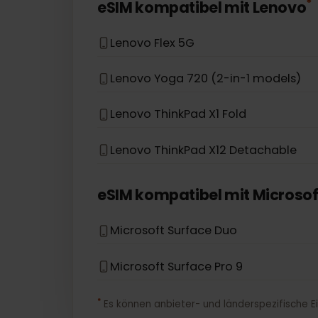
eSIM kompatibel mit
HP
HP Elitebook G5
HP Zbook G5
eSIM kompatibel mit
Lenov
Lenovo Flex 5G
Lenovo Yoga 720 (2-in-1 models)
Lenovo ThinkPad X1 Fold
Lenovo ThinkPad X12 Detachable