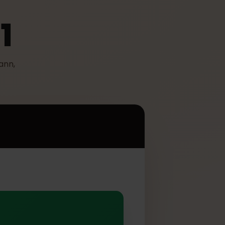
411
tzen kann,