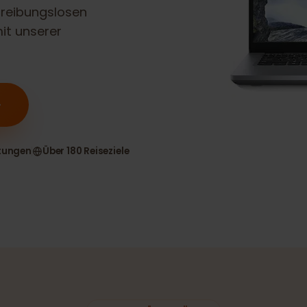
1
eSIM-
nen reibungslosen
n mit unserer
n
ewertungen
Über 180 Reiseziele