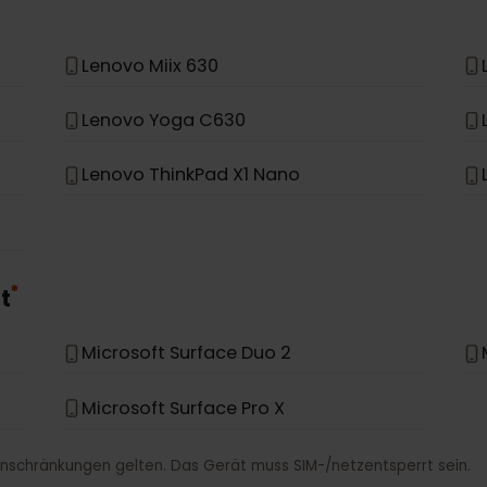
HP Probook G5
*
o
Lenovo Miix 630
Lenovo Yoga C630
Lenovo ThinkPad X1 Nano