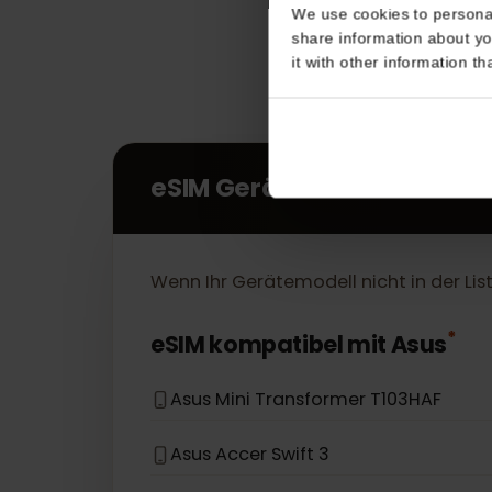
Consent
This website uses coo
We use cookies to perso
share information about
it with other informatio
eSIM Geräte
Wenn Ihr Gerätemodell nicht in der L
*
eSIM kompatibel mit
Asus