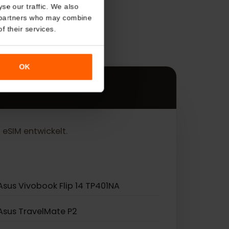
About
o analyse our traffic. We also
nalytics partners who may combine
r use of their services.
genden
OK
ng von eSIM entwickelt.