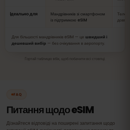
Ідеально для
Мандрівників зі смартфоном
Телефо
із підтримкою eSIM
довгих
Для більшості мандрівників eSIM — це
швидший і
дешевший вибір
— без очікування в аеропорту.
Гортай таблицю вбік, щоб побачити всі стовпці.
FAQ
Питання щодо eSIM
Дізнайтеся відповіді на поширені запитання щодо