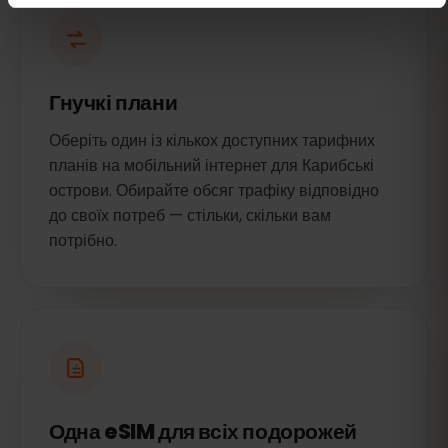
Гнучкі плани
Оберіть один із кількох доступних тарифних
планів на мобільний інтернет для Карибські
острови. Обирайте обсяг трафіку відповідно
до своїх потреб — стільки, скільки вам
потрібно.
Одна eSIM для всіх подорожей