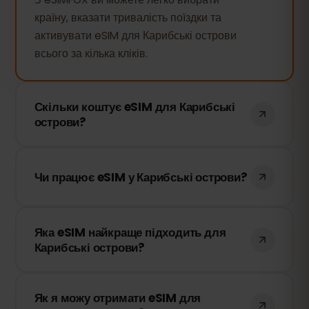
країну, вказати тривалість поїздки та
активувати eSIM для Карибські острови
всього за кілька кліків.
Скільки коштує eSIM для Карибські
острови?
Вартість eSIM для Карибські острови
залежить від кількості днів використання.
Чи працює eSIM у Карибські острови?
Просто виберіть потрібну тривалість, і
ціна відобразиться миттєво.
Так, звичайно. eSIMFOX працює у
Яка eSIM найкраще підходить для
Карибські острови. У нас є угоди з
Карибські острови?
найкращими місцевими операторами,
щоб забезпечити якісний інтернет-
eSIMFOX працює тільки з найнадійнішими
зв'язок.
Як я можу отримати eSIM для
мобільними мережами в кожній країні, що