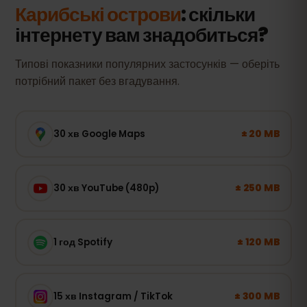
Карибські острови
: скільки
інтернету вам знадобиться?
Типові показники популярних застосунків — оберіть
потрібний пакет без вгадування.
± 20 MB
30 хв Google Maps
± 250 MB
30 хв YouTube (480p)
± 120 MB
1 год Spotify
± 300 MB
15 хв Instagram / TikTok