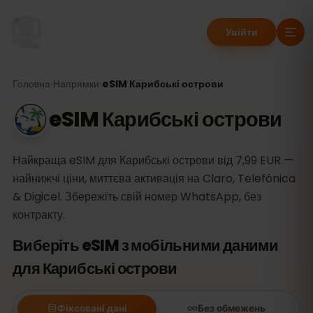
Увійти
Головна
›
Напрямки
›
eSIM Карибські острови
eSIM Карибські острови
Найкраща eSIM для Карибські острови від 7,99 EUR —
найнижчі ціни, миттєва активація на Claro, Telefónica
& Digicel. Збережіть свій номер WhatsApp, без
контракту.
Виберіть eSIM з мобільними даними
для Карибські острови
Фіксовані дані
Без обмежень