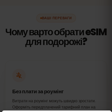
ВАШІ ПЕРЕВАГИ
Чому варто обрати eSIM
для подорожі?
Без плати за роумінг
Витрати на роумінг можуть швидко зростати.
Оформіть передплачений тарифний план на