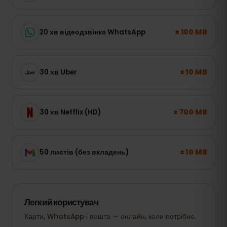
± 100 MB
20 хв відеодзвінка WhatsApp
± 10 MB
30 хв Uber
± 700 MB
30 хв Netflix (HD)
± 10 MB
50 листів (без вкладень)
Легкий користувач
Карти, WhatsApp і пошта — онлайн, коли потрібно.