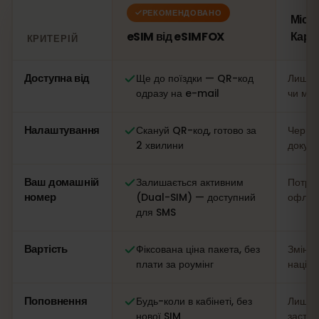
РЕКОМЕНДОВАНО
Місц
eSIM від eSIMFOX
Кари
КРИТЕРІЙ
Порівняння: eSIM від eSIMFOX проти місцевої SIM-карти 
Доступна від
Ще до поїздки — QR-код
Лише н
одразу на e-mail
чи маг
Налаштування
Скануй QR-код, готово за
Черга,
2 хвилини
докум
Ваш домашній
Залишається активним
Потріб
номер
(Dual-SIM) — доступний
офлай
для SMS
Вартість
Фіксована ціна пакета, без
Змінна
плати за роумінг
націн
Поповнення
Будь-коли в кабінеті, без
Лише н
нової SIM
застос