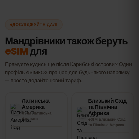
мереж у Карибські острови, забезпечуючи
швидке та надійне покриття протягом
всієї подорожі.
ДОСЛІДЖУЙТЕ ДАЛІ
Мандрівники також беруть
eSIM
для
Прямуєте кудись ще після Карибські острови? Один
профіль eSIMFOX працює для будь-якого напрямку
— просто додайте новий тариф.
Латинська
Близький Схід
Америка
та Північна
Африка
eSIM Латинська
Америка
eSIM Близький Схід
та Північна Африка