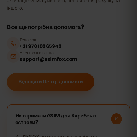
активації eSIM, сумісності, поповнення рахунку та
іншого.
Все ще потрібна допомога?
Телефон
+31 970 102 65942
Електронна пошта
support@esimfox.com
Відвідати Центр допомоги
Як отримати eSIM для Карибські
острови?
З eSIMFOX ви можете легко вибрати