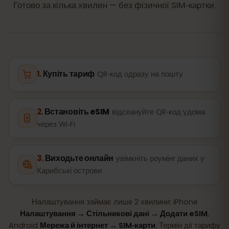
Готово за кілька хвилин — без фізичної SIM‑картки.
Купіть тариф
QR‑код одразу на пошту
Встановіть eSIM
відскануйте QR‑код удома
через Wi‑Fi
Виходьте онлайн
увімкніть роумінг даних у
Карибські острови
Налаштування займає лише 2 хвилини: iPhone
Налаштування → Стільникові дані → Додати eSIM
,
Android
Мережа й інтернет → SIM‑карти
. Термін дії тарифу