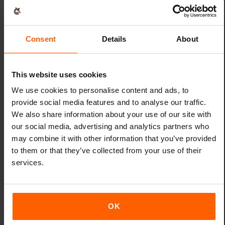
мобільний інтернет від Карибські острови та
тримайте під контролем свої витрати на
мобільний зв’язок.
Consent
Details
About
This website uses cookies
We use cookies to personalise content and ads, to
provide social media features and to analyse our traffic.
We also share information about your use of our site with
Підключіться всього за кілька
our social media, advertising and analytics partners who
натискань
may combine it with other information that you’ve provided
to them or that they’ve collected from your use of their
Активуйте свою eSIM ще до вильоту — після
services.
приземлення ви зможете одразу
користуватися мобільним інтернетом.
OK