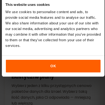
This website uses cookies
Połącz się kilkoma dotknięciami
We use cookies to personalise content and ads, to
provide social media features and to analyse our traffic.
Aktywuj swoją kartę eSIM przed lotem — po
We also share information about your use of our site with
wylądowaniu będziesz mógł od razu
our social media, advertising and analytics partners who
korzystać z internetu.
may combine it with other information that you’ve provided
to them or that they’ve collected from your use of their
services.
OK
Elastyczne plany
Wybierz jeden z kilku przystępnych cenowo
pakietów danych dla Izrael. Wybierz taką
ilość danych, jaka Ci odpowiada — mniejszą
lub większą.