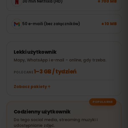
± 700 MB
30 min Netflixa (HD)
± 10 MB
50 e-maili (bez załączników)
Lekki użytkownik
Mapy, WhatsApp i e-mail – online, gdy trzeba.
1–3 GB / tydzień
POLECANE
Zobacz pakiety
POPULARNE
Codzienny użytkownik
Do tego social media, streaming muzyki i
udostępnianie zdjęć.