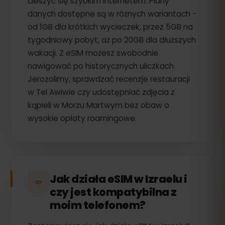
cieszyć się szybkim internetem. Plany
danych dostępne są w różnych wariantach -
od 1GB dla krótkich wycieczek, przez 5GB na
tygodniowy pobyt, aż po 20GB dla dłuższych
wakacji. Z eSIM możesz swobodnie
nawigować po historycznych uliczkach
Jerozolimy, sprawdzać recenzje restauracji
w Tel Awiwie czy udostępniać zdjęcia z
kąpieli w Morzu Martwym bez obaw o
wysokie opłaty roamingowe.
Jak działa eSIM w Izraelu i
czy jest kompatybilna z
moim telefonem?