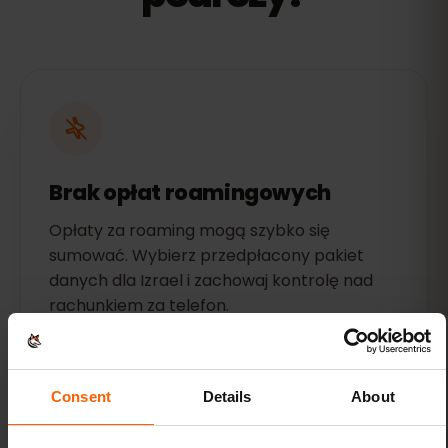
Brak opłat roamingowych
Opłaty za roaming mogą szybko się
sumować. Wybierz przedpłacony pakiet
danych dla Izrael i zachowaj kontrolę nad
rachunkiem za telefon.
Consent
Details
About