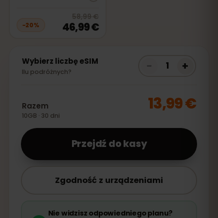
20
% off, was
58,99 €
, now
46,99
58,99 €
46,99 €
−
20
%
Wybierz liczbę eSIM
−
+
1
Ilu podróżnych?
13,99 €
Razem
10GB · 30 dni
Przejdź do kasy
Zgodność z urządzeniami
Nie widzisz odpowiedniego planu?