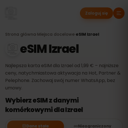
Zaloguj się
Strona główna
›
Miejsca docelowe
›
eSIM Izrael
eSIM Izrael
Najlepsza karta eSIM dla Izrael od 1,99 € – najniższe
ceny, natychmiastowa aktywacja na Hot, Partner &
Pelephone. Zachowaj swój numer WhatsApp, bez
umowy.
Wybierz eSIM z danymi
komórkowymi dla Izrael
Dane stałe
Nieograniczony