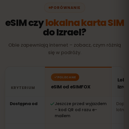
PORÓWNANIE
eSIM czy
lokalna karta SIM
do Izrael?
Obie zapewniają internet – zobacz, czym różnią
się w podróży.
POLECANE
Loka
eSIM od eSIMFOX
Izrae
KRYTERIUM
Porównanie: eSIM od eSIMFOX kontra lokalna karta SIM 
Dostępna od
Jeszcze przed wyjazdem
Dopier
– kod QR od razu e-
lotnis
mailem