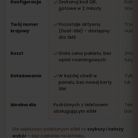
Konfiguracja
Zeskanuj kod QR,
Kolejk
gotowe w 2 minuty
dowo
Twój numer
Pozostaje aktywny
Trzeb
krajowy
(Dual-SIM) – dostępny
numer 
dla SMS
Koszt
Stała cena pakietu, bez
Zmien
opłat roamingowych
turys
Doładowanie
W każdej chwili w
Tylko 
panelu, bez nowej karty
lub apl
SIM
Idealna dla
Podróżnych z telefonem
Telef
obsługującym eSIM
bardz
Dla większości podróżnych eSIM to
szybszy i tańszy
wybór
– bez czekania na lotnisku.