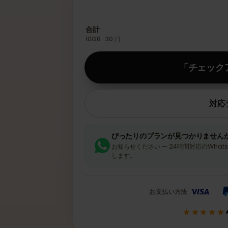
eSIMの枚数を選択
ご利用人数は？
合計
10GB · 30 日
「チ
ぴったりのプランが見つかり
お知らせください — 24時間対応
します。
お支払い方法