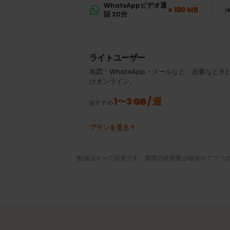
よく使うアプリの目安から、迷わずぴっ
± 20 MB
Google Maps 30分
WhatsAppビデオ通
± 100 MB
話 20分
ライトユーザー
地図・WhatsApp・メールなど、必要な
けオンライン。
1〜3 GB / 週
おすすめ
プランを見る