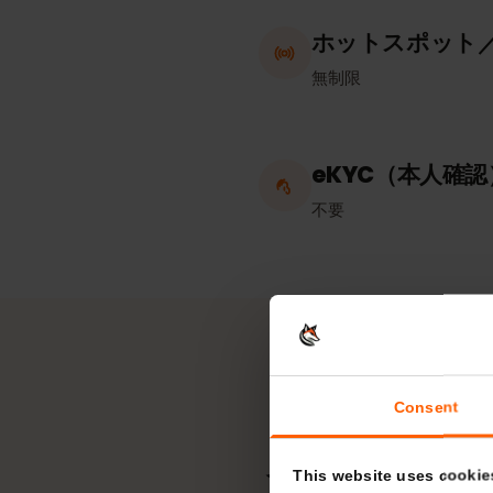
勤務先
イスラエル
ホットスポッ
無制限
eKYC（本人
不要