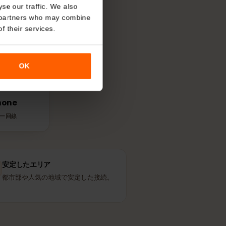
About
回線を使う？
o analyse our traffic. We also
nalytics partners who may combine
す。現地の人が
r use of their services.
OK
Pelephone
パートナー回線