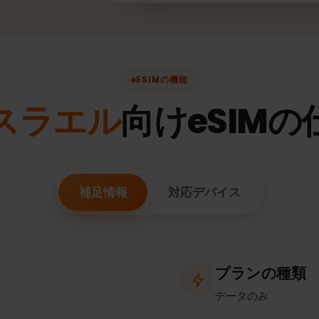
★★
ESIMの機能
イスラエル
向けeSIM
補足情報
対応デバイス