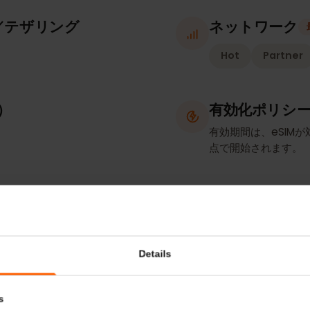
プランの
データのみ
ト／テザリング
ネットワ
Hot
Pa
確認）
有効化ポ
有効期間は、e
点で開始され