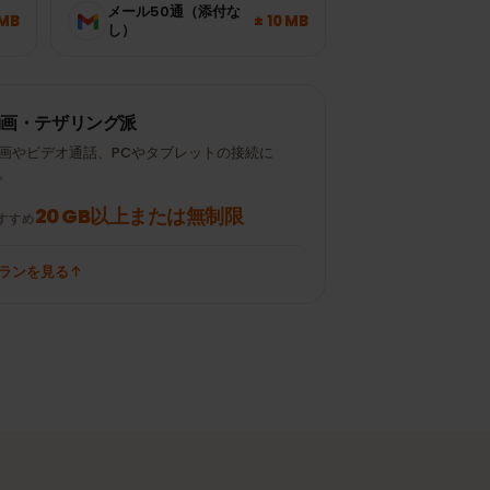
Instagram /
± 120 MB
± 300 MB
TikTok 15分
メール50通（添付な
± 700 MB
± 10 MB
し）
動画・テザリング派
動画やビデオ通話、PCやタブレットの接続に
も。
20 GB以上または無制限
おすすめ
プランを見る