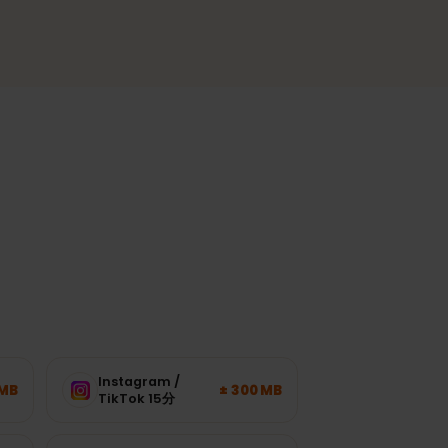
安定したエリア
都市部や人気の地域で安定した接続。
ます。
が