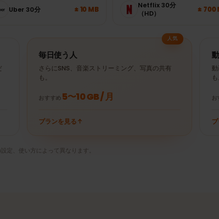
たりのプランを選べます。
YouTube 30分
± 250 MB
Spotify 1時間
（480p）
Netflix 30分
± 10 MB
Uber 30分
（HD）
人気
毎日使う人
ときだ
さらにSNS、音楽ストリーミング、写真の共有
も。
5〜10 GB / 月
おすすめ
プランを見る