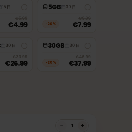
3GB
5GB
15 日
30 日
20
% off, was
€5.99
, now
€4.99
20
% off, 
€5.99
€9.99
€4.99
€7.99
0
%
−
20
%
20GB
30GB
30 日
30 日
was
€16.99
, now
€13.99
20
% off, was
€33.99
, now
€26.99
20
% off, 
€33.99
€46.99
€26.99
€37.99
0
%
−
20
%
was
€58.99
, now
€46.99