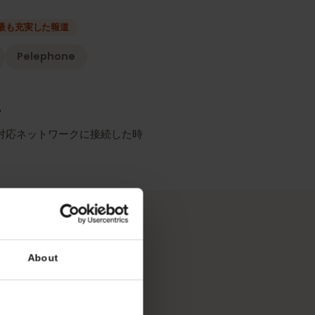
種類
ーク
最も充実した報道
rtner
Pelephone
リシー
SIMが対応ネットワークに接続した時
ます。