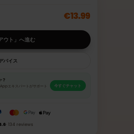
−
+
1
€13.99
ェックアウト」へ進む
対応デバイス
ませんか？
今すぐチャット
のWhatsAppエキスパートがサポート