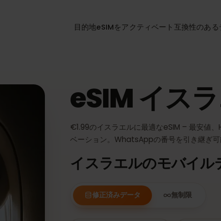
目的地
eSIMをアクティベート
互換性
eSIM イ
€1.99のイスラエルに最適なeSIM – 最安
ベーション。WhatsAppの番号を引
イスラエルのモバイ
修正済みデータ
無制限