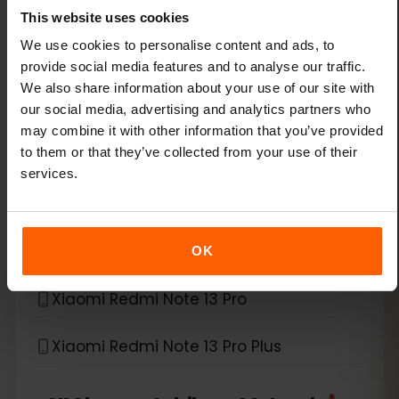
Xiaomi 14
This website uses cookies
We use cookies to personalise content and ads, to
Xiaomi 14 Pro
provide social media features and to analyse our traffic.
We also share information about your use of our site with
Xiaomi 14T
our social media, advertising and analytics partners who
may combine it with other information that you’ve provided
to them or that they’ve collected from your use of their
Xiaomi 14T Pro
services.
Xiaomi 15
Xiaomi Redmi Note 11 Pro 5G
OK
Xiaomi Redmi Note 13 Pro
Xiaomi Redmi Note 13 Pro Plus