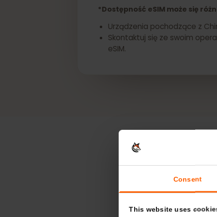
Uzyskaj eSIM dla sw
*Dostępność eSIM może się ró
Urządzenia pochodzące z Ch
Skontaktuj się ze swoim o
eSIM.