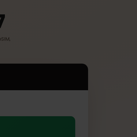
R7
ać z eSIM,
7