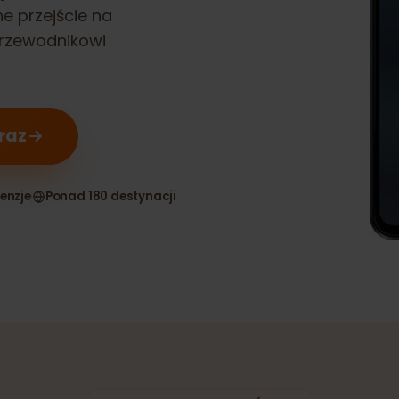
R7
jest
ynne przejście na
u przewodnikowi
teraz
 recenzje
Ponad 180 destynacji