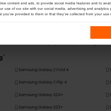
eSIM Device
Details
kies
Nasze karty eSIM działają również z następującymi urz
nalise content and ads, to provide social media features and t
 your use of our site with our social media, advertising and a
n that you’ve provided to them or that they’ve collected from you
 ma na liście, nie został zaprojektowany do obsługi 
*
ung
Samsung Galaxy Z Fold 4