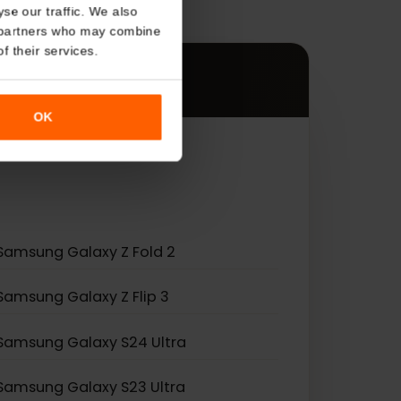
s
About
ądzeniami.
o analyse our traffic. We also
nalytics partners who may combine
r use of their services.
OK
eSIM.
Samsung Galaxy Z Fold 2