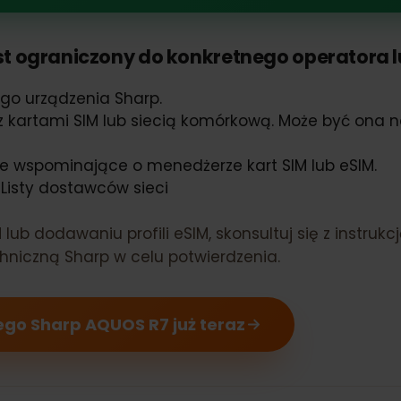
QUOS R7 obsługuje eSIM
 jest ograniczony do konkretnego operator
ojego urządzenia Sharp.
ej z kartami SIM lub siecią komórkową. Może być 
 opcje wspominające o menedżerze kart SIM lub eSI
lub Listy dostawców sieci
IM lub dodawaniu profili eSIM, skonsultuj się z ins
techniczną Sharp w celu potwierdzenia.