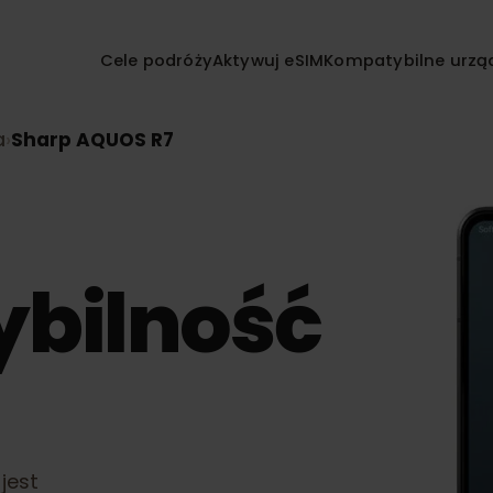
Cele podróży
Aktywuj eSIM
Kompatybilne
nia
›
Sharp AQUOS R7
ybilność