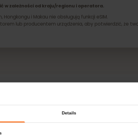
ojego Sharp AQUOS R7 już teraz
żnić w zależności od kraju/regionu i operatora.
in, Hongkongu i Makau nie obsługują funkcji eSIM.
peratorem lub producentem urządzenia, aby potwierdzić, 
WIĘCEJ