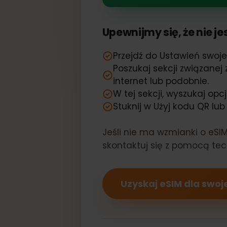
Twój Sharp A
Upewnijmy się, że nie
Przejdź do Ustawień sw
Poszukaj sekcji związan
internet lub podobnie.
W tej sekcji, wyszukaj
Stuknij w Użyj kodu QR 
Jeśli nie ma wzmianki o eS
skontaktuj się z pomocą 