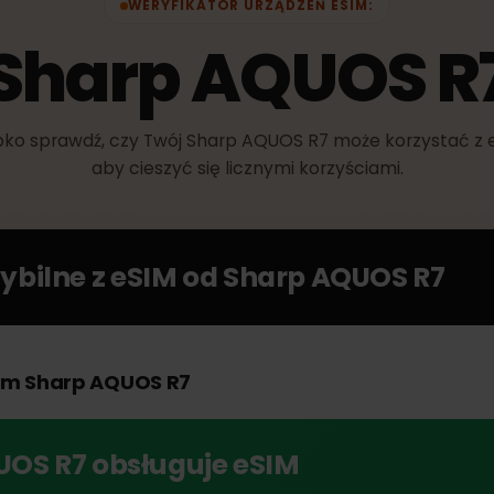
WERYFIKATOR URZĄDZEŃ ESIM:
Sharp AQUOS 
zybko sprawdź, czy Twój Sharp AQUOS R7 może korzyst
aby cieszyć się licznymi korzyściami.
tybilne z eSIM od
Sharp AQUOS R
swoim Sharp AQUOS R7