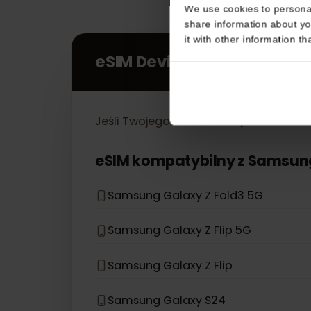
Consent
This website uses coo
We use cookies to perso
share information about
it with other informatio
eSIM Devices
Jeśli Twojego modelu urządzenia nie
eSIM kompatybilny z
Sams
Samsung Galaxy Z Fold3 5G