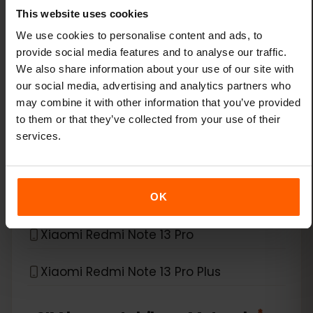
Xiaomi 14
This website uses cookies
We use cookies to personalise content and ads, to
Xiaomi 14 Pro
provide social media features and to analyse our traffic.
We also share information about your use of our site with
Xiaomi 14T
our social media, advertising and analytics partners who
may combine it with other information that you’ve provided
to them or that they’ve collected from your use of their
Xiaomi 14T Pro
services.
Xiaomi 15
Xiaomi Redmi Note 11 Pro 5G
OK
Xiaomi Redmi Note 13 Pro
Xiaomi Redmi Note 13 Pro Plus