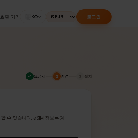
로그인
M 활성화
호환 기기
KO
Currency
다
요금제
계정
설치
2
3
인
 활성화할 수 있습니다. eSIM 정보는 계
니다.