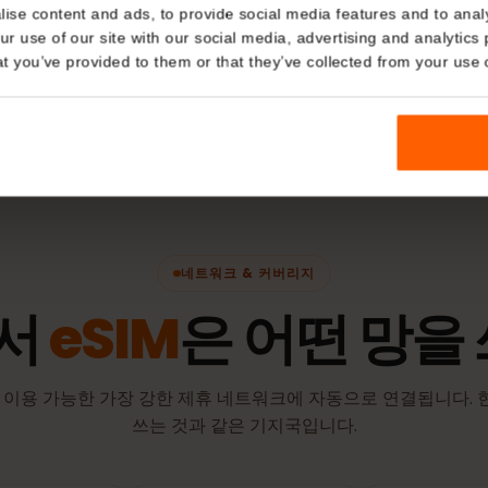
네트워크
Details
Vodafone
kies
nalise content and ads, to provide social media features and t
인)
활성화 정
 your use of our site with our social media, advertising and a
n that you’ve provided to them or that they’ve collected from you
유효 기간은 e
점부터 시작됩
네트워크 & 커버리지
에서
eSIM
은 어떤 망