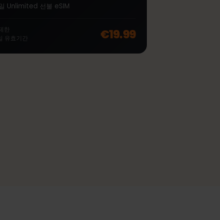
∞
독일 Unlimited 7 일
여행자를 위한 LTE | 4G | 5G 모바일 데이터 제공
독일 Unlimited 선불 eSIM
off, was
€46.99
, now
€37.99
무제한
€19.99
7
일
유효기간