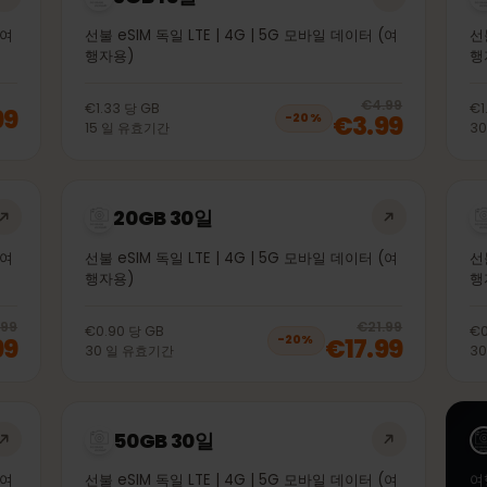
3GB 15일
이터 (여
선불 eSIM 독일 LTE | 4G | 5G 모바일 데이터 (여
행자용)
20
% 
€4.99
€1.33
당
GB
1.99
€3.99
−
20
%
15
일
유효기간
20GB 30일
이터 (여
선불 eSIM 독일 LTE | 4G | 5G 모바일 데이터 (여
행자용)
20
% off, was
€11.99
, now
€9.99
20
% 
€11.99
€21.99
€0.90
당
GB
9.99
€17.99
−
20
%
30
일
유효기간