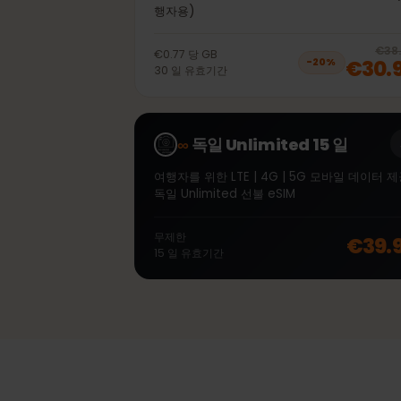
40GB 30일
선불 eSIM 독일 LTE | 4G | 5G 모바일 데
행자용)
€0.77
당
GB
€30
−
20
%
30
일
유효기간
∞
독일 Unlimited 15 일
여행자를 위한 LTE | 4G | 5G 모바일 데이
독일 Unlimited 선불 eSIM
무제한
€39
15
일
유효기간