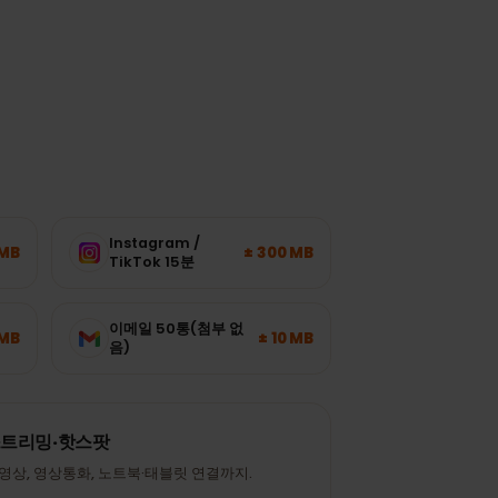
다.
Instagram /
± 120 MB
± 300 MB
TikTok 15분