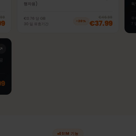
50GB 30일
이터 (여
선불 eSIM 독일 LTE | 4G | 5G 모바일 데이터 (여
행자용)
20
% off, was
€38.99
, now
€30.99
20
% 
€38.99
€46.99
€0.76
당
GB
.99
€37.99
−
20
%
30
일
유효기간
터 제공
.99