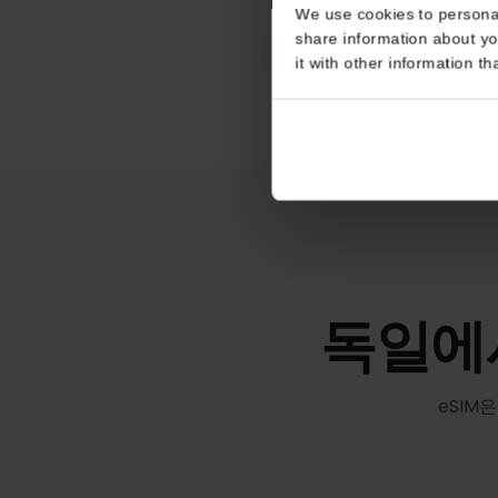
핫스팟 / 테더링
Consent
무제한
This website uses coo
We use cookies to perso
eKYC (신원 확
share information about
it with other informatio
필수 아님
독일