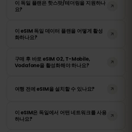
이 독일 플랜은 핫스팟/테더링을 지원하나
추가 데이터를 구매할 수 있습니다. 계정에
요?
로그인하여 원하는 데이터 용량을 선택하세
요.
네! 모바일 데이터를 핫스팟 또는 테더링을
이 eSIM 독일 데이터 플랜을 어떻게 활성
통해 다른 기기와 공유할 수 있습니다. 다만,
화하나요?
속도 및 이용 가능 여부는 현지 네트워크 사
업자에 따라 달라질 수 있습니다.
구매 후 QR 코드를 받게 됩니다. 스마트폰의
구매 후 바로 eSIM O2, T-Mobile,
eSIM 설정에서 QR 코드를 스캔하면 즉시 활
Vodafone을 활성화해야 하나요?
성화됩니다. 물리적인 SIM 카드 교체가 필요
없습니다!
아니요! 언제든지 eSIM을 설치할 수 있습니
다. 단, O2, T-Mobile, Vodafone 내 네트워크
여행 전에 eSIM을 설치할 수 있나요?
에 처음 연결될 때부터 유효 기간이 시작됩
니다.
네! 원활한 이용을 위해 여행 전에 eSIM을 미
이 eSIM은 독일에서 어떤 네트워크를 사용
리 설치하는 것을 권장합니다. 다만, 독일에
하나요?
도착하기 전까지 네트워크에 연결하지 마세
요. 그렇지 않으면 조기에 활성화될 수 있습