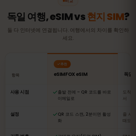
비교
독일 여행, eSIM vs
현지 SIM
?
둘 다 인터넷에 연결됩니다. 여행에서의 차이를 확인하
세요.
추천
eSIMFOX eSIM
독일 
항목
비교: eSIMFOX eSIM과 독일 현지 SIM 카드
사용 시점
출발 전에 – QR 코드를 바로
도착 
이메일로
서
설정
QR 코드 스캔, 2분이면 활성
줄 서기
화
때도