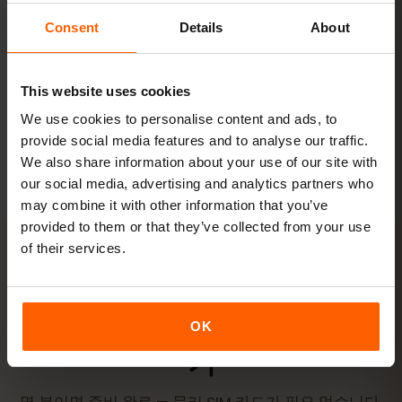
20 GB 이상 또는 무제한
Consent
Details
About
추천
패키지 보기
This website uses cookies
We use cookies to personalise content and ads, to
모든 수치는 참고용입니다. 실제 사용량은 기기, 앱 설정, 사용 습관에 따
provide social media features and to analyse our traffic.
라 달라집니다.
We also share information about your use of our site with
our social media, advertising and analytics partners who
may combine it with other information that you’ve
provided to them or that they’ve collected from your use
of their services.
활성화
독일 eSIM을
3단계
로 활성화하
OK
기