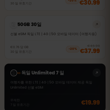
€30.99
−
20
%
30
일
유효기간
50GB 30일
선불 eSIM 독일 LTE | 4G | 5G 모바일 데이터 (여행자용)
20
% 
€46.99
€0.76
당
GB
€37.99
−
20
%
30
일
유효기간
∞
독일 Unlimited 7 일
여행자를 위한 LTE | 4G | 5G 모바일 데이터 제공 독일
Unlimited 선불 eSIM
무제한
€19.99
7
일
유효기간