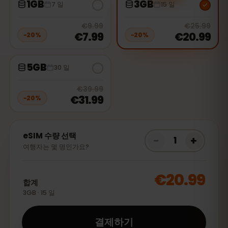
1GB
3GB
7 일
15 일
20
% off, was
€9.99
, now
€7.99
20
% 
€9.99
€25.99
€7.99
€20.99
−
20
%
−
20
%
5GB
30 일
20
% off, was
€39.99
, now
€31.99
€39.99
€31.99
−
20
%
eSIM 수량 선택
−
+
1
여행자는 몇 명인가요?
€20.99
합계
3GB · 15 일
결제하기