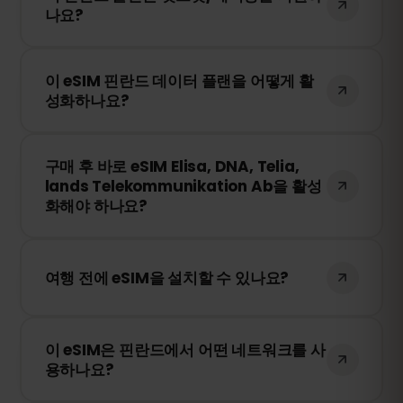
나요?
로그인하여 원하는 데이터 용량을 선택하세
요.
네! 모바일 데이터를 핫스팟 또는 테더링을
이 eSIM 핀란드 데이터 플랜을 어떻게 활
통해 다른 기기와 공유할 수 있습니다. 다만,
성화하나요?
속도 및 이용 가능 여부는 현지 네트워크 사
업자에 따라 달라질 수 있습니다.
구매 후 QR 코드를 받게 됩니다. 스마트폰의
구매 후 바로 eSIM Elisa, DNA, Telia,
eSIM 설정에서 QR 코드를 스캔하면 즉시 활
lands Telekommunikation Ab을 활성
성화됩니다. 물리적인 SIM 카드 교체가 필요
화해야 하나요?
없습니다!
아니요! 언제든지 eSIM을 설치할 수 있습니
다. 단, Elisa, DNA, Telia, lands
여행 전에 eSIM을 설치할 수 있나요?
Telekommunikation Ab 내 네트워크에 처
음 연결될 때부터 유효 기간이 시작됩니다.
네! 원활한 이용을 위해 여행 전에 eSIM을 미
이 eSIM은 핀란드에서 어떤 네트워크를 사
리 설치하는 것을 권장합니다. 다만, 핀란드
용하나요?
에 도착하기 전까지 네트워크에 연결하지 마
세요. 그렇지 않으면 조기에 활성화될 수 있