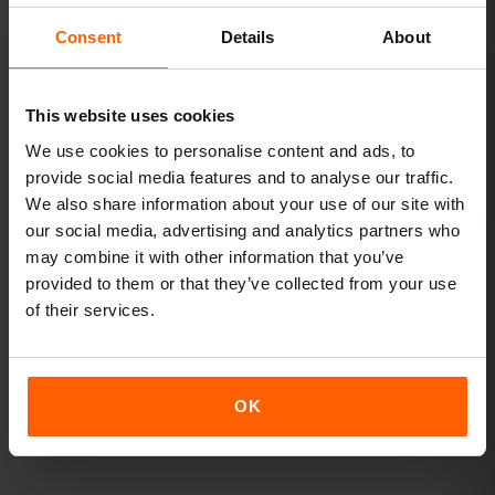
Consent
Details
About
패키지 보기
모든 수치는 참고용입니다. 실제 사용량은 기기, 앱 설정, 사용 습관에 따
This website uses cookies
라 달라집니다.
We use cookies to personalise content and ads, to
provide social media features and to analyse our traffic.
We also share information about your use of our site with
our social media, advertising and analytics partners who
may combine it with other information that you’ve
provided to them or that they’ve collected from your use
활성화
of their services.
핀란드 eSIM을
3단계
로 활성화
하기
OK
몇 분이면 준비 완료 — 물리 SIM 카드가 필요 없습니다.