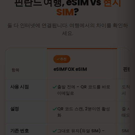
핀란드 여행, eSIM vs
현지
SIM
?
둘 다 인터넷에 연결됩니다. 여행에서의 차이를 확인하
세요.
추천
eSIMFOX eSIM
핀란드
항목
비교: eSIMFOX eSIM과 핀란드 현지 SIM 카드
사용 시점
출발 전에 – QR 코드를 바로
도착 
이메일로
서
설정
QR 코드 스캔, 2분이면 활성
줄 서기
화
때도
기존 번호
그대로 유지(듀얼 SIM) –
SIM 