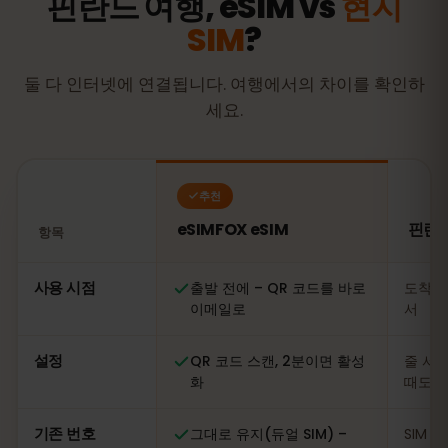
핀란드 여행, eSIM vs
현지
SIM
?
둘 다 인터넷에 연결됩니다. 여행에서의 차이를 확인하
세요.
추천
eSIMFOX eSIM
핀란드
항목
비교: eSIMFOX eSIM과 핀란드 현지 SIM 카드
사용 시점
출발 전에 – QR 코드를 바로
도착 
이메일로
서
설정
QR 코드 스캔, 2분이면 활성
줄 서기
화
때도
기존 번호
그대로 유지(듀얼 SIM) –
SIM 