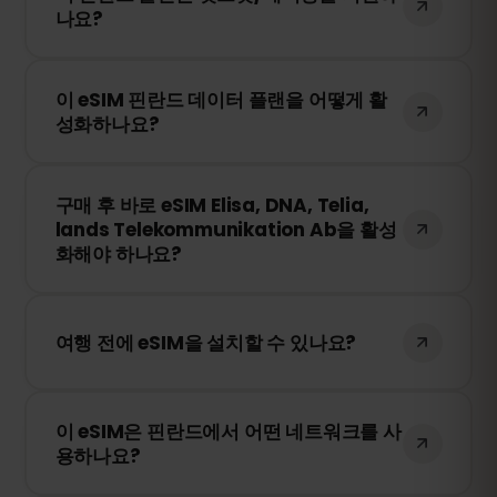
나요?
로그인하여 원하는 데이터 용량을 선택하세
요.
네! 모바일 데이터를 핫스팟 또는 테더링을
이 eSIM 핀란드 데이터 플랜을 어떻게 활
통해 다른 기기와 공유할 수 있습니다. 다만,
성화하나요?
속도 및 이용 가능 여부는 현지 네트워크 사
업자에 따라 달라질 수 있습니다.
구매 후 QR 코드를 받게 됩니다. 스마트폰의
구매 후 바로 eSIM Elisa, DNA, Telia,
eSIM 설정에서 QR 코드를 스캔하면 즉시 활
lands Telekommunikation Ab을 활성
성화됩니다. 물리적인 SIM 카드 교체가 필요
화해야 하나요?
없습니다!
아니요! 언제든지 eSIM을 설치할 수 있습니
다. 단, Elisa, DNA, Telia, lands
여행 전에 eSIM을 설치할 수 있나요?
Telekommunikation Ab 내 네트워크에 처
음 연결될 때부터 유효 기간이 시작됩니다.
네! 원활한 이용을 위해 여행 전에 eSIM을 미
이 eSIM은 핀란드에서 어떤 네트워크를 사
리 설치하는 것을 권장합니다. 다만, 핀란드
용하나요?
에 도착하기 전까지 네트워크에 연결하지 마
세요. 그렇지 않으면 조기에 활성화될 수 있