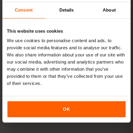
Consent
Details
About
패키지 보기
모든 수치는 참고용입니다. 실제 사용량은 기기, 앱 설정, 사용 습관에 따
This website uses cookies
라 달라집니다.
We use cookies to personalise content and ads, to
provide social media features and to analyse our traffic.
We also share information about your use of our site with
our social media, advertising and analytics partners who
may combine it with other information that you’ve
provided to them or that they’ve collected from your use
활성화
of their services.
핀란드 eSIM을
3단계
로 활성화
하기
OK
몇 분이면 준비 완료 — 물리 SIM 카드가 필요 없습니다.