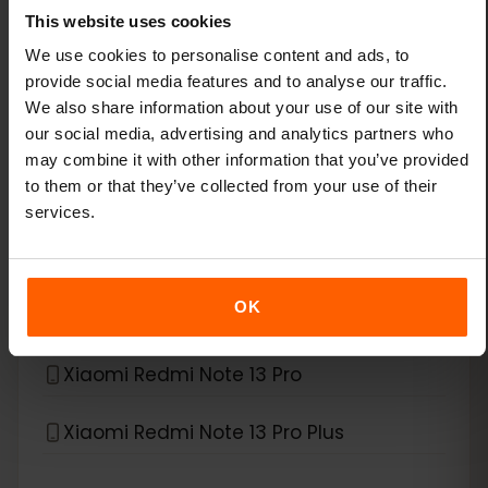
This website uses cookies
Xiaomi 14
We use cookies to personalise content and ads, to
provide social media features and to analyse our traffic.
Xiaomi 14 Pro
We also share information about your use of our site with
our social media, advertising and analytics partners who
Xiaomi 14T
may combine it with other information that you’ve provided
to them or that they’ve collected from your use of their
Xiaomi 14T Pro
services.
Xiaomi 15
OK
Xiaomi Redmi Note 11 Pro 5G
Xiaomi Redmi Note 13 Pro
Xiaomi Redmi Note 13 Pro Plus