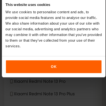
This website uses cookies
Xiaomi 14
We use cookies to personalise content and ads, to
provide social media features and to analyse our traffic.
Xiaomi 14 Pro
We also share information about your use of our site with
our social media, advertising and analytics partners who
Xiaomi 14T
may combine it with other information that you’ve provided
to them or that they’ve collected from your use of their
Xiaomi 14T Pro
services.
Xiaomi 15
OK
Xiaomi Redmi Note 11 Pro 5G
Xiaomi Redmi Note 13 Pro
Xiaomi Redmi Note 13 Pro Plus